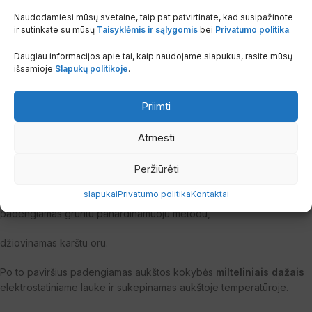
33,3 mm
. Konvekcinis paviršius yra privirintas prie vandens kanalų.
Naudodamiesi mūsų svetaine, taip pat patvirtinate, kad susipažinote
ir sutinkate su mūsų
Taisyklėmis ir sąlygomis
bei
Privatumo politika
.
Visų tipų radiatoriai nugarinėje pusėje turi tvirtinimo plokšteles.
Daugiau informacijos apie tai, kaip naudojame slapukus, rasite mūsų
Radiatorių paviršius apdorojamas taip:
išsamioje
Slapukų politikoje
.
nuriebalinamas,
Priimti
fosfatuojamas,
Atmesti
pasyvuojamas,
Peržiūrėti
nuplaunamas,
slapukai
Privatumo politika
Kontaktai
padengiamas gruntu panardinamuoju metodu,
džiovinamas karštu oru.
Po to paviršius padengiamas aukštos kokybės
milteliniais dažais
elektrostatiniame lauke ir sukepinamas aukštoje temperatūroje.