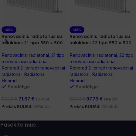
-35%
-35%
Renovacinis radiatorius su
Renovacinis radiatorius su
laikikliais 21 tipo 550 x 500
laikikliais 22 tipo 550 x 500
Renovaciniai radiatoriai
,
21 tipo
Renovaciniai radiatoriai
,
22 tipo
renovaciniai radiatoriai
,
renovaciniai radiatoriai
,
Renorad (Henrad) renovaciniai
Renorad (Henrad) renovaciniai
radiatoriai
,
Radiatoriai
radiatoriai
,
Radiatoriai
Henrad
Henrad
Sandėlyje
Sandėlyje
71.67
€
87.76
€
110.26
€
135.01
€
su PVM
su PVM
Prekės KODAS:
R215505
Prekės KODAS:
R225505
Į Krepšelį
Į Krepšelį
Pasekite mus