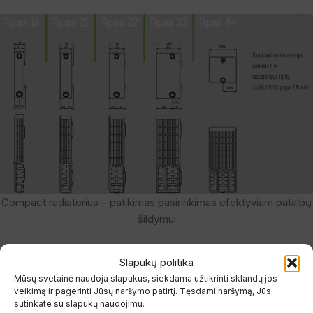
Compact radiatorius – patikimas pasirinkimas efektyviam patalpų
šildymui
Gamybos medžiagos ir standartai
Slapukų politika
Compact radiatoriai
gaminami iš šalto valcavimo specialaus
Mūsų svetainė naudoja slapukus, siekdama užtikrinti sklandų jos
lakštinio plieno pagal
EN 442
standartą. Radiatoriai turi šonines ir
veikimą ir pagerinti Jūsų naršymo patirtį. Tęsdami naršymą, Jūs
sutinkate su slapukų naudojimu.
viršutines dekoratyvines apdailas, o paviršiaus briaunų žingsnis –