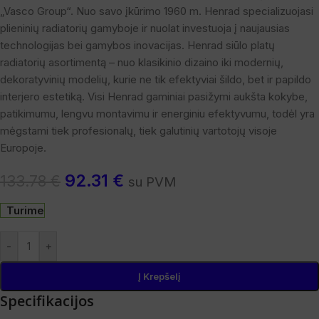
„Vasco Group“. Nuo savo įkūrimo 1960 m. Henrad specializuojasi
plieninių radiatorių gamyboje ir nuolat investuoja į naujausias
technologijas bei gamybos inovacijas. Henrad siūlo platų
radiatorių asortimentą – nuo klasikinio dizaino iki modernių,
dekoratyvinių modelių, kurie ne tik efektyviai šildo, bet ir papildo
interjero estetiką. Visi Henrad gaminiai pasižymi aukšta kokybe,
patikimumu, lengvu montavimu ir energiniu efektyvumu, todėl yra
mėgstami tiek profesionalų, tiek galutinių vartotojų visoje
Europoje.
92.31
€
133.78
€
su PVM
Turime
-
+
Į Krepšelį
Specifikacijos