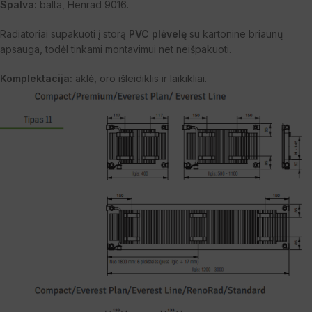
Spalva:
balta, Henrad 9016.
Radiatoriai supakuoti į storą
PVC plėvelę
su kartonine briaunų
apsauga, todėl tinkami montavimui net neišpakuoti.
Komplektacija:
aklė, oro išleidiklis ir laikikliai.