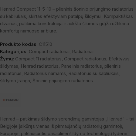
Henrad Compact 11-5-10 – plieninis šoninio prijungimo radiatorius
su kabliukais, skirtas efektyviam patalpų šildymui. Kompaktiškas
dizainas, patikima konstrukcija ir aukšta šilumos grąža užtikrina
komfortą namuose ar biure.
Produkto kodas:
C11510
Kategorijos:
Compact radiatoriai
,
Radiatoriai
Žymų:
Compact 11 radiatorius
,
Compact radiatorius
,
Efektyvus
šildymas
,
Henrad radiatorius
,
Panelinis radiatorius
,
plieninis
radiatorius
,
Radiatorius namams
,
Radiatorius su kabliukais
,
šildymo įranga
,
Šoninio prijungimo radiatorius
Henrad – patikimas šildymo sprendimų gamintojas „Henrad“ – tai
Belgijoje įsikūręs vienas iš pirmaujančių radiatorių gamintojų
Europoje, priklausantis pasaulinei šildymo technologijų lyderei