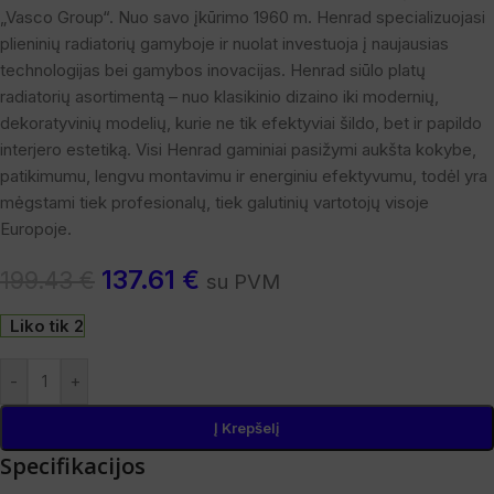
„Vasco Group“. Nuo savo įkūrimo 1960 m. Henrad specializuojasi
plieninių radiatorių gamyboje ir nuolat investuoja į naujausias
technologijas bei gamybos inovacijas. Henrad siūlo platų
radiatorių asortimentą – nuo klasikinio dizaino iki modernių,
dekoratyvinių modelių, kurie ne tik efektyviai šildo, bet ir papildo
interjero estetiką. Visi Henrad gaminiai pasižymi aukšta kokybe,
patikimumu, lengvu montavimu ir energiniu efektyvumu, todėl yra
mėgstami tiek profesionalų, tiek galutinių vartotojų visoje
Europoje.
137.61
€
199.43
€
su PVM
Liko tik 2
-
+
Į Krepšelį
Specifikacijos