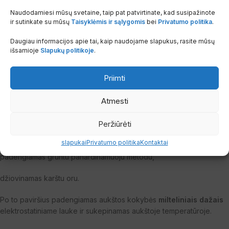
33,3 mm
. Konvekcinis paviršius yra privirintas prie vandens kanalų.
Naudodamiesi mūsų svetaine, taip pat patvirtinate, kad susipažinote
ir sutinkate su mūsų
Taisyklėmis ir sąlygomis
bei
Privatumo politika
.
Visų tipų radiatoriai nugarinėje pusėje turi tvirtinimo plokšteles.
Daugiau informacijos apie tai, kaip naudojame slapukus, rasite mūsų
Radiatorių paviršius apdorojamas taip:
išsamioje
Slapukų politikoje
.
nuriebalinamas,
Priimti
fosfatuojamas,
Atmesti
pasyvuojamas,
Peržiūrėti
nuplaunamas,
slapukai
Privatumo politika
Kontaktai
padengiamas gruntu panardinamuoju metodu,
džiovinamas karštu oru.
Po to paviršius padengiamas aukštos kokybės
milteliniais dažais
elektrostatiniame lauke ir sukepinamas aukštoje temperatūroje.