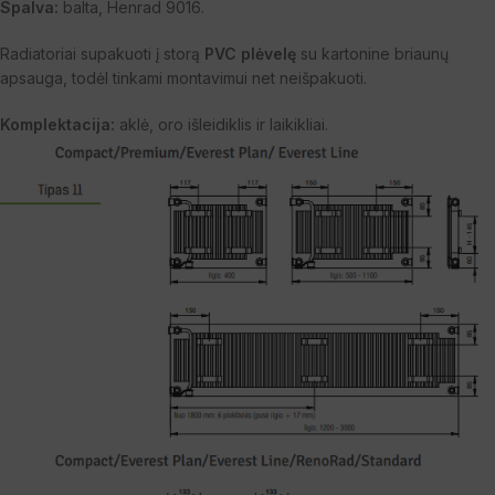
Spalva:
balta, Henrad 9016.
Radiatoriai supakuoti į storą
PVC plėvelę
su kartonine briaunų
apsauga, todėl tinkami montavimui net neišpakuoti.
Komplektacija:
aklė, oro išleidiklis ir laikikliai.