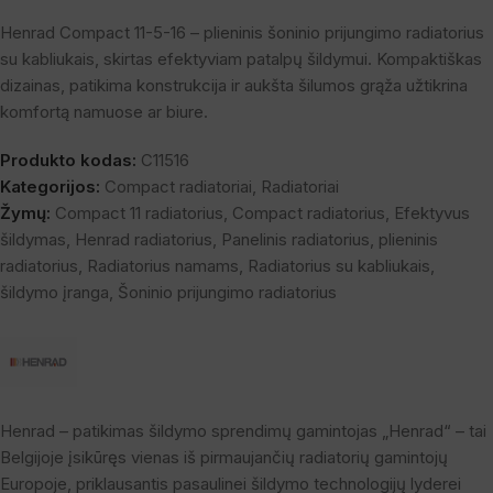
Henrad Compact 11-5-16 – plieninis šoninio prijungimo radiatorius
su kabliukais, skirtas efektyviam patalpų šildymui. Kompaktiškas
dizainas, patikima konstrukcija ir aukšta šilumos grąža užtikrina
komfortą namuose ar biure.
Produkto kodas:
C11516
Kategorijos:
Compact radiatoriai
,
Radiatoriai
Žymų:
Compact 11 radiatorius
,
Compact radiatorius
,
Efektyvus
šildymas
,
Henrad radiatorius
,
Panelinis radiatorius
,
plieninis
radiatorius
,
Radiatorius namams
,
Radiatorius su kabliukais
,
šildymo įranga
,
Šoninio prijungimo radiatorius
Henrad – patikimas šildymo sprendimų gamintojas „Henrad“ – tai
Belgijoje įsikūręs vienas iš pirmaujančių radiatorių gamintojų
Europoje, priklausantis pasaulinei šildymo technologijų lyderei