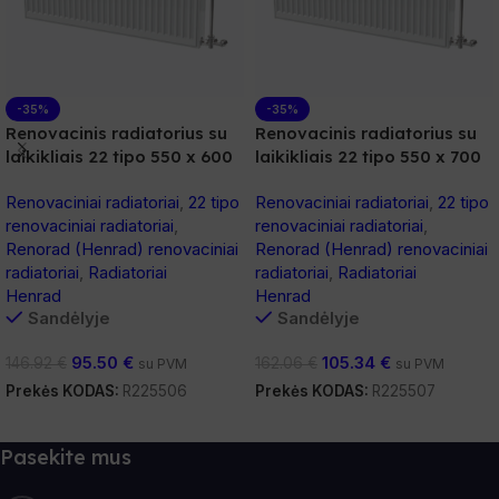
-35%
-35%
Renovacinis radiatorius su
Renovacinis radiatorius su
laikikliais 22 tipo 550 x 600
laikikliais 22 tipo 550 x 700
Renovaciniai radiatoriai
,
22 tipo
Renovaciniai radiatoriai
,
22 tipo
renovaciniai radiatoriai
,
renovaciniai radiatoriai
,
Renorad (Henrad) renovaciniai
Renorad (Henrad) renovaciniai
radiatoriai
,
Radiatoriai
radiatoriai
,
Radiatoriai
Henrad
Henrad
Sandėlyje
Sandėlyje
95.50
€
105.34
€
146.92
€
162.06
€
su PVM
su PVM
Prekės KODAS:
R225506
Prekės KODAS:
R225507
Į Krepšelį
Į Krepšelį
Pasekite mus