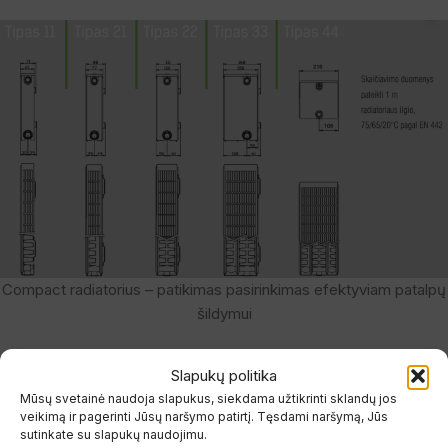
Compact radiatorius – patikimas pasirinkimas efektyviam patalpų
šildymui
Gamybos medžiagos ir standartai
Slapukų politika
Compact radiatoriai
gaminami iš šalto valcavimo specialaus
Mūsų svetainė naudoja slapukus, siekdama užtikrinti sklandų jos
lakštinio plieno pagal
EN 442
standartą. Radiatoriai turi šonines ir
veikimą ir pagerinti Jūsų naršymo patirtį. Tęsdami naršymą, Jūs
sutinkate su slapukų naudojimu.
viršutines dekoratyvines apdailas, o paviršiaus briaunų žingsnis –