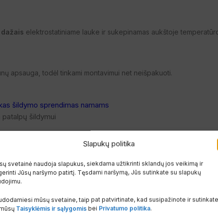
s dažais
elektrostatiniame lauke ir sukepinamas aukštoje temperatūro
unų apsauga, todėl tinkami montavimui net neišpakuoti.
 patalpų šildymui
Slapukų politika
ų svetainė naudoja slapukus, siekdama užtikrinti sklandų jos veikimą ir
erinti Jūsų naršymo patirtį. Tęsdami naršymą, Jūs sutinkate su slapukų
udojimu.
dodamiesi mūsų svetaine, taip pat patvirtinate, kad susipažinote ir sutinkat
 mūsų
Taisyklėmis ir sąlygomis
bei
Privatumo politika
.