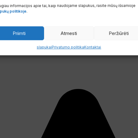
giau informacijos apie tai, kaip naudojame slapukus, rasite mūsų išsamioje
pukų politikoje
.
Priimti
Atmesti
Peržiūrėti
slapukai
Privatumo politika
Kontaktai