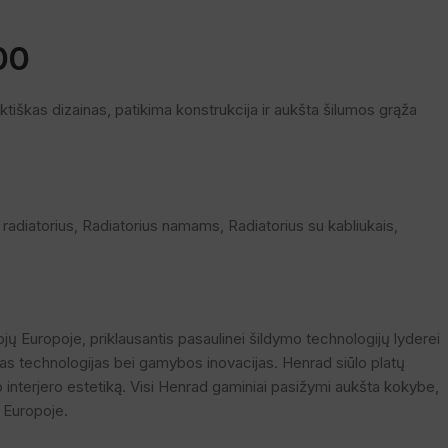
00
tiškas dizainas, patikima konstrukcija ir aukšta šilumos grąža
s radiatorius
,
Radiatorius namams
,
Radiatorius su kabliukais
,
jų Europoje, priklausantis pasaulinei šildymo technologijų lyderei
ias technologijas bei gamybos inovacijas. Henrad siūlo platų
ldo interjero estetiką. Visi Henrad gaminiai pasižymi aukšta kokybe,
e Europoje.