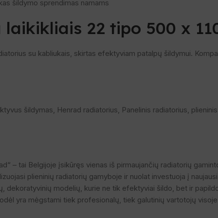
laikikliais 22 tipo 500 x 11
iatorius su kabliukais, skirtas efektyviam patalpų šildymui. Kompak
ktyvus šildymas
,
Henrad radiatorius
,
Panelinis radiatorius
,
plienini
– tai Belgijoje įsikūręs vienas iš pirmaujančių radiatorių gaminto
ojasi plieninių radiatorių gamyboje ir nuolat investuoja į naujaus
ų, dekoratyvinių modelių, kurie ne tik efektyviai šildo, bet ir papi
ėl yra mėgstami tiek profesionalų, tiek galutinių vartotojų visoj