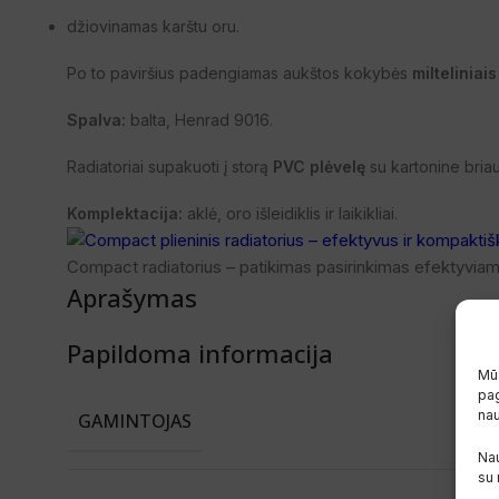
džiovinamas karštu oru.
Po to paviršius padengiamas aukštos kokybės
milteliniai
Spalva:
balta, Henrad 9016.
Radiatoriai supakuoti į storą
PVC plėvelę
su kartonine bria
Komplektacija:
aklė, oro išleidiklis ir laikikliai.
Compact radiatorius – patikimas pasirinkimas efektyviam
Aprašymas
Papildoma informacija
Mūs
pag
na
GAMINTOJAS
Nau
su