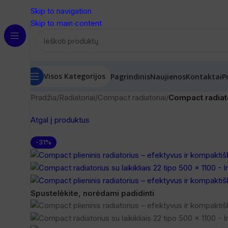
Skip to navigation
Skip to main content
Visos Kategorijos
Pagrindinis
Naujienos
Kontaktai
P
Pradžia
/
Radiatoriai
/
Compact radiatoriai
/
Compact radiator
Atgal į produktus
-31%
Spustelėkite, norėdami padidinti