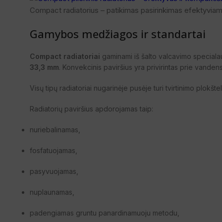
Compact radiatorius – patikimas pasirinkimas efektyviam
Gamybos medžiagos ir standartai
Compact radiatoriai
gaminami iš šalto valcavimo specialau
33,3 mm
. Konvekcinis paviršius yra privirintas prie vanden
Visų tipų radiatoriai nugarinėje pusėje turi tvirtinimo plokšte
Radiatorių paviršius apdorojamas taip:
nuriebalinamas,
fosfatuojamas,
pasyvuojamas,
nuplaunamas,
padengiamas gruntu panardinamuoju metodu,