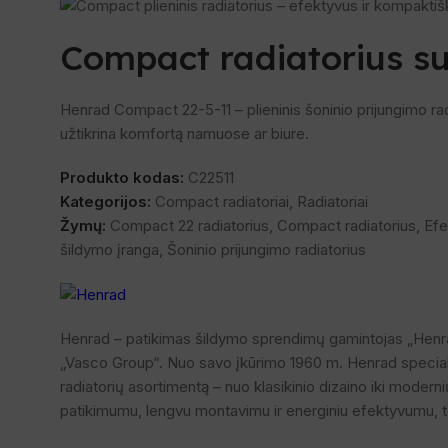
Compact radiatorius su 
Henrad Compact 22-5-11 – plieninis šoninio prijungimo rad
užtikrina komfortą namuose ar biure.
Produkto kodas:
C22511
Kategorijos:
Compact radiatoriai
,
Radiatoriai
Žymų:
Compact 22 radiatorius
,
Compact radiatorius
,
Efe
šildymo įranga
,
Šoninio prijungimo radiatorius
Henrad – patikimas šildymo sprendimų gamintojas „Henrad“ 
„Vasco Group“. Nuo savo įkūrimo 1960 m. Henrad specializu
radiatorių asortimentą – nuo klasikinio dizaino iki moderni
patikimumu, lengvu montavimu ir energiniu efektyvumu, tod