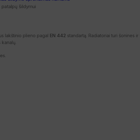
 patalpų šildymui
s lakštinio plieno pagal
EN 442
standartą. Radiatoriai turi šonines i
s kanalų.
les.