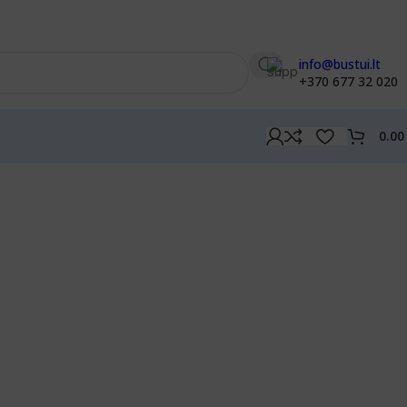
info@bustui.lt
+370 677 32 020
0.0