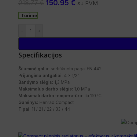
150.95
€
218.77
€
su PVM
Turime
-
+
Specifikacijos
Šiluminė galia:
sertifikuota pagal EN 442
Prijungimo antgaliai:
4 x 1/2"
Bandymo slėgis:
1,3 MPa
Maksimalus darbo slėgis:
1,0 MPa
Maksimali darbo temperatūra:
iki 110 °C
Gaminys:
Henrad Compact
Tipai:
11 / 21 / 22 / 33 / 44