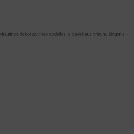
r viršutines dekoratyvines apdailas, o paviršiaus briaunų žingsnis –