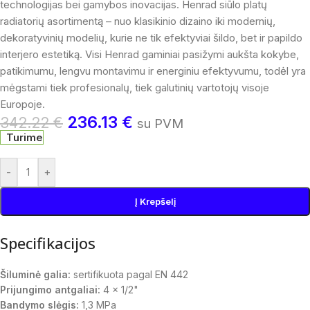
technologijas bei gamybos inovacijas. Henrad siūlo platų
radiatorių asortimentą – nuo klasikinio dizaino iki modernių,
dekoratyvinių modelių, kurie ne tik efektyviai šildo, bet ir papildo
interjero estetiką. Visi Henrad gaminiai pasižymi aukšta kokybe,
patikimumu, lengvu montavimu ir energiniu efektyvumu, todėl yra
mėgstami tiek profesionalų, tiek galutinių vartotojų visoje
Europoje.
236.13
€
342.22
€
su PVM
Turime
-
+
Į Krepšelį
Specifikacijos
Šiluminė galia:
sertifikuota pagal EN 442
Prijungimo antgaliai:
4 x 1/2"
Bandymo slėgis:
1,3 MPa