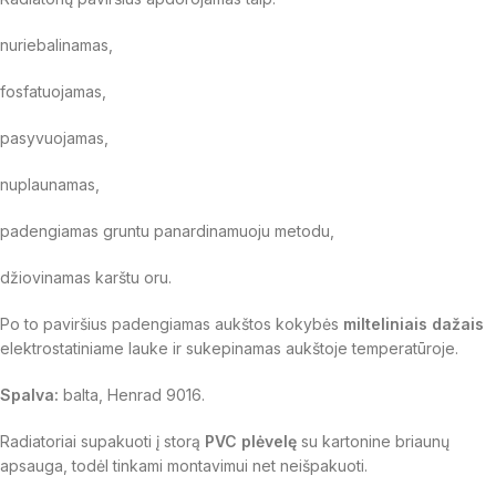
nuriebalinamas,
fosfatuojamas,
pasyvuojamas,
nuplaunamas,
padengiamas gruntu panardinamuoju metodu,
džiovinamas karštu oru.
Po to paviršius padengiamas aukštos kokybės
milteliniais dažais
elektrostatiniame lauke ir sukepinamas aukštoje temperatūroje.
Spalva:
balta, Henrad 9016.
Radiatoriai supakuoti į storą
PVC plėvelę
su kartonine briaunų
apsauga, todėl tinkami montavimui net neišpakuoti.