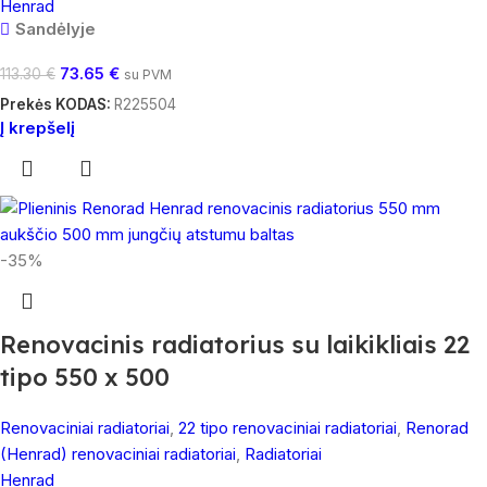
Henrad
Sandėlyje
73.65
€
113.30
€
su PVM
Prekės KODAS:
R225504
Į krepšelį
-35%
Renovacinis radiatorius su laikikliais 22
tipo 550 x 500
Renovaciniai radiatoriai
,
22 tipo renovaciniai radiatoriai
,
Renorad
(Henrad) renovaciniai radiatoriai
,
Radiatoriai
Henrad