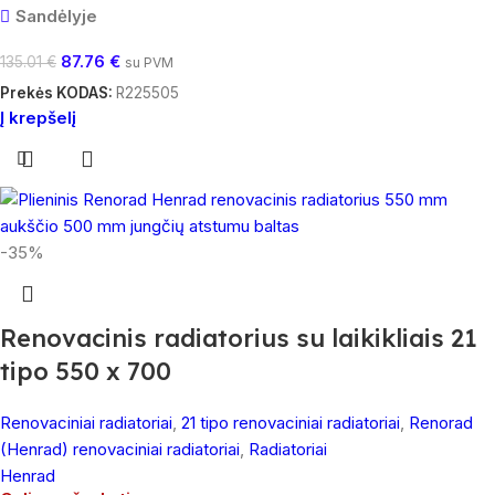
Sandėlyje
87.76
€
135.01
€
su PVM
Prekės KODAS:
R225505
Į krepšelį
-35%
Renovacinis radiatorius su laikikliais 21
tipo 550 x 700
Renovaciniai radiatoriai
,
21 tipo renovaciniai radiatoriai
,
Renorad
(Henrad) renovaciniai radiatoriai
,
Radiatoriai
Henrad