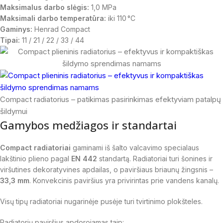
Maksimalus darbo slėgis:
1,0 MPa
Maksimali darbo temperatūra:
iki 110 °C
Gaminys:
Henrad Compact
Tipai:
11 / 21 / 22 / 33 / 44
Compact radiatorius – patikimas pasirinkimas efektyviam patalpų
šildymui
Gamybos medžiagos ir standartai
Compact radiatoriai
gaminami iš šalto valcavimo specialaus
lakštinio plieno pagal
EN 442
standartą. Radiatoriai turi šonines ir
viršutines dekoratyvines apdailas, o paviršiaus briaunų žingsnis –
33,3 mm
. Konvekcinis paviršius yra privirintas prie vandens kanalų.
Visų tipų radiatoriai nugarinėje pusėje turi tvirtinimo plokšteles.
Radiatorių paviršius apdorojamas taip: