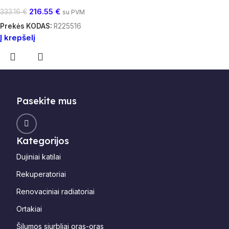
216.55
€
333.16
€
su PVM
Prekės KODAS:
R225516
Į krepšelį
Pasekite mus
Kategorijos
Dujiniai katilai
Rekuperatoriai
Renovaciniai radiatoriai
Ortakiai
Šilumos siurbliai oras-oras