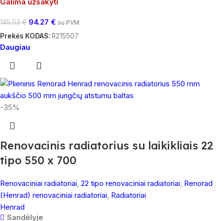
Galima užsakyti
94.27
€
145.03
€
su PVM
Prekės KODAS:
R215507
Daugiau
-35%
Renovacinis radiatorius su laikikliais 22
tipo 550 x 700
Renovaciniai radiatoriai
,
22 tipo renovaciniai radiatoriai
,
Renorad
(Henrad) renovaciniai radiatoriai
,
Radiatoriai
Henrad
Sandėlyje