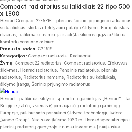
Compact radiatorius su laikikliais 22 tipo 500
x 1800
Henrad Compact 22-5-18 – plieninis šoninio prijungimo radiatorius
su kabliukais, skirtas efektyviam patalpų šildymui. Kompaktiškas
dizainas, patikima konstrukcija ir aukšta šilumos grąža užtikrina
komfortą namuose ar biure.
Produkto kodas:
C22518
Kategorijos:
Compact radiatoriai
,
Radiatoriai
Žymų:
Compact 22 radiatorius
,
Compact radiatorius
,
Efektyvus
šildymas
,
Henrad radiatorius
,
Panelinis radiatorius
,
plieninis
radiatorius
,
Radiatorius namams
,
Radiatorius su kabliukais
,
šildymo įranga
,
Šoninio prijungimo radiatorius
Henrad – patikimas šildymo sprendimų gamintojas „Henrad“ – tai
Belgijoje įsikūręs vienas iš pirmaujančių radiatorių gamintojų
Europoje, priklausantis pasaulinei šildymo technologijų lyderei
„Vasco Group“. Nuo savo įkūrimo 1960 m. Henrad specializuojasi
plieninių radiatorių gamyboje ir nuolat investuoja į naujausias