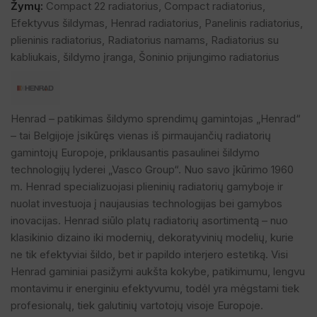
Žymų:
Compact 22 radiatorius
,
Compact radiatorius
,
Efektyvus šildymas
,
Henrad radiatorius
,
Panelinis radiatorius
,
plieninis radiatorius
,
Radiatorius namams
,
Radiatorius su
kabliukais
,
šildymo įranga
,
Šoninio prijungimo radiatorius
Henrad – patikimas šildymo sprendimų gamintojas „Henrad“
– tai Belgijoje įsikūręs vienas iš pirmaujančių radiatorių
gamintojų Europoje, priklausantis pasaulinei šildymo
technologijų lyderei „Vasco Group“. Nuo savo įkūrimo 1960
m. Henrad specializuojasi plieninių radiatorių gamyboje ir
nuolat investuoja į naujausias technologijas bei gamybos
inovacijas. Henrad siūlo platų radiatorių asortimentą – nuo
klasikinio dizaino iki modernių, dekoratyvinių modelių, kurie
ne tik efektyviai šildo, bet ir papildo interjero estetiką. Visi
Henrad gaminiai pasižymi aukšta kokybe, patikimumu, lengvu
montavimu ir energiniu efektyvumu, todėl yra mėgstami tiek
profesionalų, tiek galutinių vartotojų visoje Europoje.