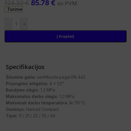
85.78
€
124.32
€
su PVM
Turime
-
+
Į Krepšelį
Specifikacijos
Šiluminė galia:
sertifikuota pagal EN 442
Prijungimo antgaliai:
4 x 1/2"
Bandymo slėgis:
1,3 MPa
Maksimalus darbo slėgis:
1,0 MPa
Maksimali darbo temperatūra:
iki 110 °C
Gaminys:
Henrad Compact
Tipai:
11 / 21 / 22 / 33 / 44