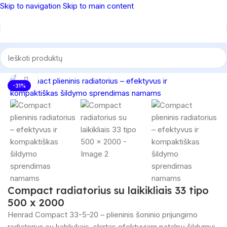
Skip to navigation
Skip to main content
Pradžia
/
Radiatoriai
/
Compact radiatoriai
Spustelėkite, norėdami padidinti
-31%
Compact radiatorius su laikikliais 33 tipo
500 x 2000
Henrad Compact 33-5-20 – plieninis šoninio prijungimo
radiatorius su kabliukais, skirtas efektyviam patalpų šildymui.