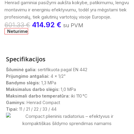
Henrad gaminiai pasižymi aukšta kokybe, patikimumu, lengvu
montavimu ir energiniu efektyvumu, todėl yra mėgstami tiek
profesionalų, tiek galutinių vartotojų visoje Europoje.
414.92
€
601.33
€
su PVM
Neturime
Specifikacijos
Šiluminė galia:
sertifikuota pagal EN 442
Prijungimo antgaliai:
4 x 1/2"
Bandymo slėgis:
1,3 MPa
Maksimalus darbo slėgis:
1,0 MPa
Maksimali darbo temperatūra:
iki 110 °C
Gaminys:
Henrad Compact
Tipai:
11 / 21 / 22 / 33 / 44