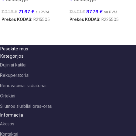
71.67
€
87.76
€
110.26
€
135.01
€
su PVM
su PVM
Prekės KODAS:
R215505
Prekės KODAS:
R225505
Į Krepšelį
Į Krepšelį
Pasekite mus
Kategorijos
Dujiniai katilai
Rekuperatoriai
Renovaciniai radiatoriai
Ortakiai
Šilumos siurbliai oras-oras
Informacija
Akcijos
Kontaktai