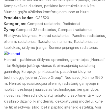
Kompaktiškas dizainas, patikima konstrukcija ir aukšta
šilumos grąža užtikrina komfortą namuose ar biure.
Produkto kodas:
C33520
Kategorijos:
Compact radiatoriai
,
Radiatoriai
Žymų:
Compact 33 radiatorius
,
Compact radiatorius
,
Efektyvus šildymas
,
Henrad radiatorius
,
Panelinis radiatorius
,
plieninis radiatorius
,
Radiatorius namams
,
Radiatorius su
kabliukais
,
šildymo įranga
,
Šoninio prijungimo radiatorius
Henrad – patikimas šildymo sprendimų gamintojas „Henrad“
– tai Belgijoje įsikūręs vienas iš pirmaujančių radiatorių
gamintojų Europoje, priklausantis pasaulinei šildymo
technologijų lyderei „Vasco Group“. Nuo savo įkūrimo 1960
m. Henrad specializuojasi plieninių radiatorių gamyboje ir
nuolat investuoja į naujausias technologijas bei gamybos
inovacijas. Henrad siūlo platų radiatorių asortimentą – nuo
klasikinio dizaino iki modernių, dekoratyvinių modelių, kurie
ne tik efektyviai šildo, bet ir papildo interjero estetiką. Visi