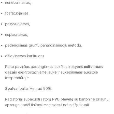
nuriebalinamas,
fosfatuojamas,
pasyvuojamas,
nuplaunamas,
padengiamas gruntu panardinamuoju metodu,
džiovinamas karštu oru.
Po to paviršius padengiamas aukštos kokybės
milteliniais
dažais
elektrostatiniame lauke ir sukepinamas aukštoje
temperatūroje.
Spalva:
balta, Henrad 9016.
Radiatoriai supakuoti į storą
PVC plėvelę
su kartonine briaunų
apsauga, todėl tinkami montavimui net neišpakuoti.