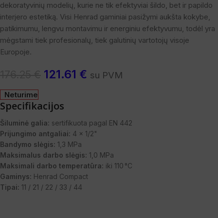
dekoratyvinių modelių, kurie ne tik efektyviai šildo, bet ir papildo
interjero estetiką. Visi Henrad gaminiai pasižymi aukšta kokybe,
patikimumu, lengvu montavimu ir energiniu efektyvumu, todėl yra
mėgstami tiek profesionalų, tiek galutinių vartotojų visoje
Europoje.
121.61
€
176.25
€
su PVM
Neturime
Specifikacijos
Šiluminė galia:
sertifikuota pagal EN 442
Prijungimo antgaliai:
4 x 1/2"
Bandymo slėgis:
1,3 MPa
Maksimalus darbo slėgis:
1,0 MPa
Maksimali darbo temperatūra:
iki 110 °C
Gaminys:
Henrad Compact
Tipai:
11 / 21 / 22 / 33 / 44