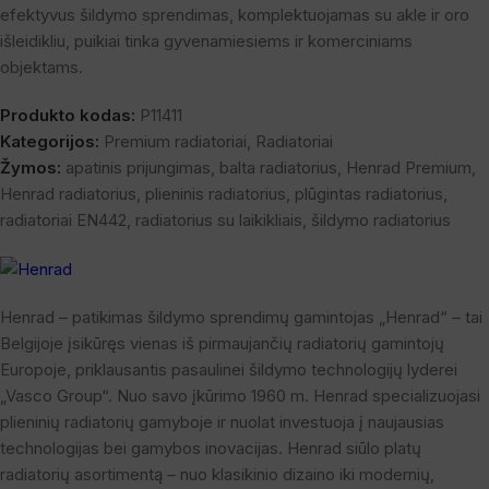
efektyvus šildymo sprendimas, komplektuojamas su akle ir oro
išleidikliu, puikiai tinka gyvenamiesiems ir komerciniams
objektams.
Produkto kodas:
P11411
Kategorijos:
Premium radiatoriai
,
Radiatoriai
Žymos:
apatinis prijungimas
,
balta radiatorius
,
Henrad Premium
,
Henrad radiatorius
,
plieninis radiatorius
,
plūgintas radiatorius
,
radiatoriai EN442
,
radiatorius su laikikliais
,
šildymo radiatorius
Henrad – patikimas šildymo sprendimų gamintojas „Henrad“ – tai
Belgijoje įsikūręs vienas iš pirmaujančių radiatorių gamintojų
Europoje, priklausantis pasaulinei šildymo technologijų lyderei
„Vasco Group“. Nuo savo įkūrimo 1960 m. Henrad specializuojasi
plieninių radiatorių gamyboje ir nuolat investuoja į naujausias
technologijas bei gamybos inovacijas. Henrad siūlo platų
radiatorių asortimentą – nuo klasikinio dizaino iki modernių,