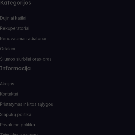
Kategorijos
Dujiniai katilai
Rekuperatoriai
Renovaciniai radiatoriai
Ortakiai
Šilumos siurbliai oras-oras
Informacija
Akcijos
Kontaktai
Pristatymas ir kitos sąlygos
Slapukų politika
Privatumo politika
Taisyklės ir sąlygos