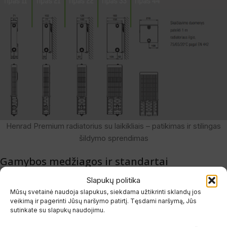
Henrad Premium radiatorius su laikikliais – patikimas ir stilingas
šildymo sprendimas
Gamybos medžiagos ir standartai
Premium radiatoriai
gaminami iš šalto valcavimo specialaus
Slapukų politika
lakštinio plieno pagal
EN 442
standartą. Radiatoriai turi šonines ir
Mūsų svetainė naudoja slapukus, siekdama užtikrinti sklandų jos
veikimą ir pagerinti Jūsų naršymo patirtį. Tęsdami naršymą, Jūs
viršutines dekoratyvines apdailas, o paviršiaus briaunų žingsnis –
sutinkate su slapukų naudojimu.
33,3 mm
. Konvekcinis paviršius yra privirintas prie vandens kanalų.