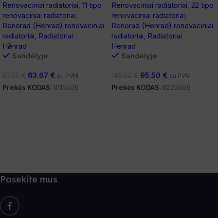
Renovaciniai radiatoriai
,
11 tipo
Renovaciniai radiatoriai
,
22 tipo
renovaciniai radiatoriai
,
renovaciniai radiatoriai
,
Renorad (Henrad) renovaciniai
Renorad (Henrad) renovaciniai
radiatoriai
,
Radiatoriai
radiatoriai
,
Radiatoriai
Henrad
Henrad
Sandėlyje
Sandėlyje
63.67
€
95.50
€
97.95
€
146.92
€
su PVM
su PVM
Prekės KODAS:
R115506
Prekės KODAS:
R225506
Į Krepšelį
Į Krepšelį
Pasekite mus