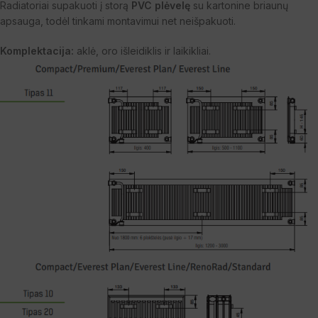
Radiatoriai supakuoti į storą
PVC plėvelę
su kartonine briaunų
apsauga, todėl tinkami montavimui net neišpakuoti.
Komplektacija:
aklė, oro išleidiklis ir laikikliai.