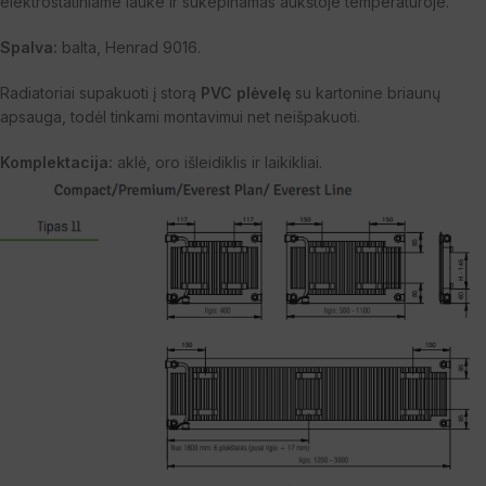
elektrostatiniame lauke ir sukepinamas aukštoje temperatūroje.
Spalva:
balta, Henrad 9016.
Radiatoriai supakuoti į storą
PVC plėvelę
su kartonine briaunų
apsauga, todėl tinkami montavimui net neišpakuoti.
Komplektacija:
aklė, oro išleidiklis ir laikikliai.