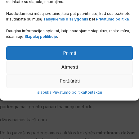
lakštinio plieno pagal
EN 442
standartą. Radiatoriai turi šonines ir
sutinkate su slapukų naudojimu.
viršutines dekoratyvines apdailas, o paviršiaus briaunų žingsnis –
Naudodamiesi mūsų svetaine, taip pat patvirtinate, kad susipažinote
33,3 mm
. Konvekcinis paviršius yra privirintas prie vandens kanalų.
ir sutinkate su mūsų
Taisyklėmis ir sąlygomis
bei
Privatumo politika
.
Visų tipų radiatoriai nugarinėje pusėje turi tvirtinimo plokšteles.
Daugiau informacijos apie tai, kaip naudojame slapukus, rasite mūsų
išsamioje
Slapukų politikoje
.
Radiatorių paviršius apdorojamas taip:
Priimti
nuriebalinamas,
Atmesti
fosfatuojamas,
pasyvuojamas,
Peržiūrėti
slapukai
Privatumo politika
Kontaktai
nuplaunamas,
padengiamas gruntu panardinamuoju metodu,
džiovinamas karštu oru.
Po to paviršius padengiamas aukštos kokybės
milteliniais dažais