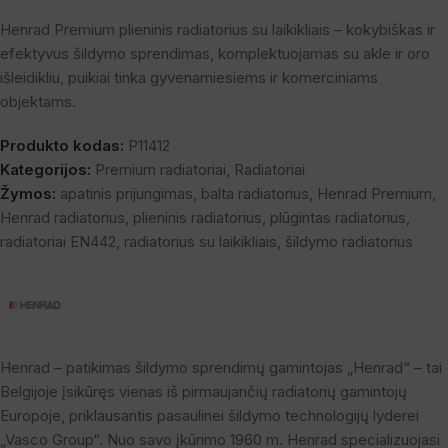
Henrad Premium plieninis radiatorius su laikikliais – kokybiškas ir
efektyvus šildymo sprendimas, komplektuojamas su akle ir oro
išleidikliu, puikiai tinka gyvenamiesiems ir komerciniams
objektams.
Produkto kodas:
P11412
Kategorijos:
Premium radiatoriai
,
Radiatoriai
Žymos:
apatinis prijungimas
,
balta radiatorius
,
Henrad Premium
,
Henrad radiatorius
,
plieninis radiatorius
,
plūgintas radiatorius
,
radiatoriai EN442
,
radiatorius su laikikliais
,
šildymo radiatorius
Henrad – patikimas šildymo sprendimų gamintojas „Henrad“ – tai
Belgijoje įsikūręs vienas iš pirmaujančių radiatorių gamintojų
Europoje, priklausantis pasaulinei šildymo technologijų lyderei
„Vasco Group“. Nuo savo įkūrimo 1960 m. Henrad specializuojasi