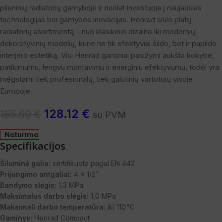
plieninių radiatorių gamyboje ir nuolat investuoja į naujausias
technologijas bei gamybos inovacijas. Henrad siūlo platų
radiatorių asortimentą – nuo klasikinio dizaino iki modernių,
dekoratyvinių modelių, kurie ne tik efektyviai šildo, bet ir papildo
interjero estetiką. Visi Henrad gaminiai pasižymi aukšta kokybe,
patikimumu, lengvu montavimu ir energiniu efektyvumu, todėl yra
mėgstami tiek profesionalų, tiek galutinių vartotojų visoje
Europoje.
128.12
€
185.69
€
su PVM
Neturime
Specifikacijos
Šiluminė galia:
sertifikuota pagal EN 442
Prijungimo antgaliai:
4 x 1/2"
Bandymo slėgis:
1,3 MPa
Maksimalus darbo slėgis:
1,0 MPa
Maksimali darbo temperatūra:
iki 110 °C
Gaminys:
Henrad Compact