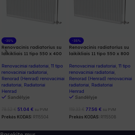
-35%
-35%
Renovacinis radiatorius su
Renovacinis radiatorius su
laikikliais 11 tipo 550 x 400
laikikliais 11 tipo 550 x 800
Renovaciniai radiatoriai
,
11 tipo
Renovaciniai radiatoriai
,
11 tipo
renovaciniai radiatoriai
,
renovaciniai radiatoriai
,
Renorad (Henrad) renovaciniai
Renorad (Henrad) renovaciniai
radiatoriai
,
Radiatoriai
radiatoriai
,
Radiatoriai
Henrad
Henrad
Sandėlyje
Sandėlyje
51.04
€
77.56
€
78.52
€
119.33
€
su PVM
su PVM
Prekės KODAS:
R115504
Prekės KODAS:
R115508
Į Krepšelį
Į Krepšelį
Pasekite mus