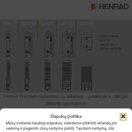
Henrad Premium radiatorius su laikikliais – patikimas ir stilingas
šildymo sprendimas
Gamybos medžiagos ir standartai
Slapukų politika
Mūsų svetainė naudoja slapukus, siekdama užtikrinti sklandų jos
Premium radiatoriai
gaminami iš šalto valcavimo specialaus
veikimą ir pagerinti Jūsų naršymo patirtį. Tęsdami naršymą, Jūs