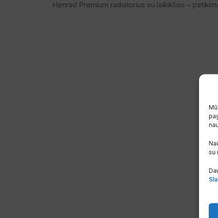
Henrad Premium radiatorius su laikikliais – patikim
Mūs
pag
na
Nau
su
Dau
Sla