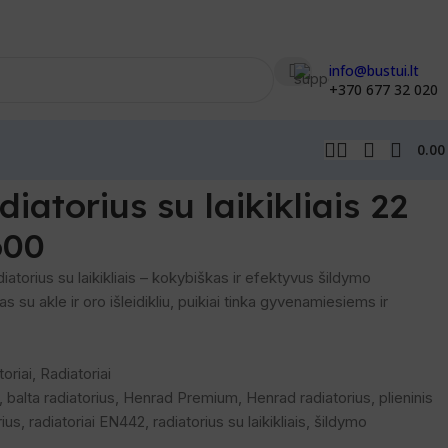
info@bustui.lt
+370 677 32 020
0.0
iatorius su laikikliais 22
600
atorius su laikikliais – kokybiškas ir efektyvus šildymo
u akle ir oro išleidikliu, puikiai tinka gyvenamiesiems ir
oriai
,
Radiatoriai
,
balta radiatorius
,
Henrad Premium
,
Henrad radiatorius
,
plieninis
rius
,
radiatoriai EN442
,
radiatorius su laikikliais
,
šildymo