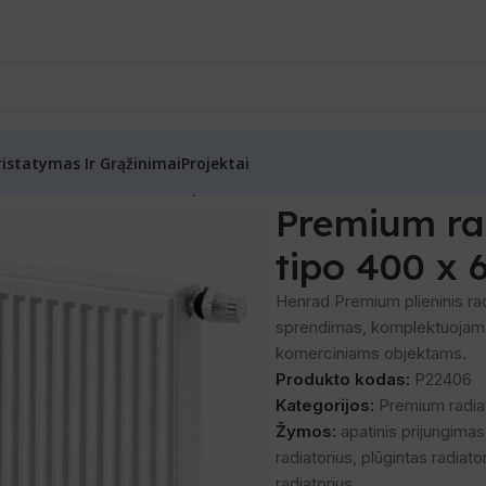
ristatymas Ir Grąžinimai
Projektai
orius su laikikliais 22 tipo 400 x 600
Premium rad
tipo 400 x 
Henrad Premium plieninis radi
sprendimas, komplektuojamas s
komerciniams objektams.
Produkto kodas:
P22406
Kategorijos:
Premium radiat
Žymos:
apatinis prijungimas
radiatorius
,
plūgintas radiato
radiatorius