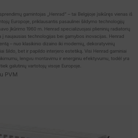
prendimų gamintojas „Henrad“ – tai Belgijoje įsikūręs vienas iš
ntojų Europoje, priklausantis pasaulinei šildymo technologijų
avo įkūrimo 1960 m. Henrad specializuojasi plieninių radiatorių
a į naujausias technologijas bei gamybos inovacijas. Henrad
mentą – nuo klasikinio dizaino iki modernių, dekoratyvinių
ai šildo, bet ir papildo interjero estetiką. Visi Henrad gaminiai
ikimumu, lengvu montavimu ir energiniu efektyvumu, todėl yra
iek galutinių vartotojų visoje Europoje.
su PVM