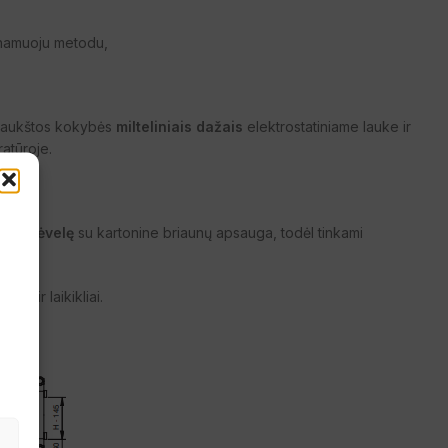
namuoju metodu,
s aukštos kokybės
milteliniais dažais
elektrostatiniame lauke ir
atūroje.
VC plėvelę
su kartonine briaunų apsauga, todėl tinkami
e
iklis ir laikikliai.