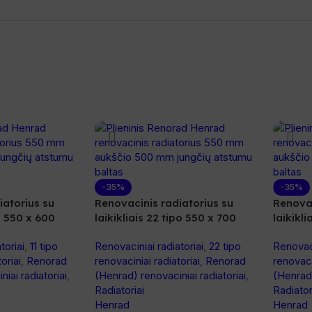
-35%
-35%
iatorius su
Renovacinis radiatorius su
Renovac
po 550 x 600
laikikliais 22 tipo 550 x 700
laikikli
toriai
,
11 tipo
Renovaciniai radiatoriai
,
22 tipo
Renovaci
oriai
,
Renorad
renovaciniai radiatoriai
,
Renorad
renovaci
iai radiatoriai
,
(Henrad) renovaciniai radiatoriai
,
(Henrad)
Radiatoriai
Radiator
Henrad
Henrad