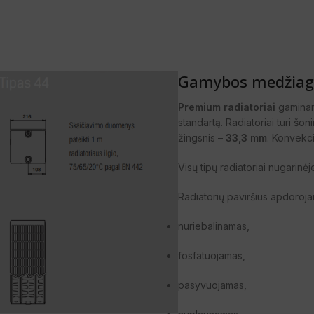
Gamybos medžiago
Premium radiatoriai
gaminami
standartą. Radiatoriai turi šo
žingsnis –
33,3 mm
. Konvekci
Visų tipų radiatoriai nugarinėj
Radiatorių paviršius apdoroja
nuriebalinamas,
fosfatuojamas,
pasyvuojamas,