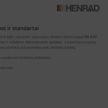
s ir standartai
 iš šalto valcavimo specialaus lakštinio plieno pagal
EN 442
nines ir viršutines dekoratyvines apdailas, o paviršiaus briaunų
nis paviršius yra privirintas prie vandens kanalų.
e pusėje turi tvirtinimo plokšteles.
mas taip: