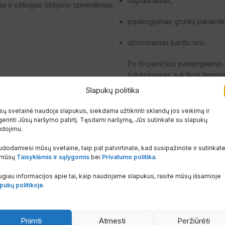
nuplaunamas,
as ir stilingas šildymo sprendimas
padengiamas gruntu panardi
džiovinamas karštu oru.
Po to paviršius padengiama
sukepinamas aukštoje temper
Slapukų politika
Spalva:
balta, Henrad 9016.
ų svetainė naudoja slapukus, siekdama užtikrinti sklandų jos veikimą ir
Radiatoriai supakuoti į storą
P
erinti Jūsų naršymo patirtį. Tęsdami naršymą, Jūs sutinkate su slapukų
montavimui net neišpakuoti.
udojimu.
dodamiesi mūsų svetaine, taip pat patvirtinate, kad susipažinote ir sutinkat
Komplektacija:
aklė, oro išleid
 mūsų
Taisyklėmis ir sąlygomis
bei
Privatumo politika
.
giau informacijos apie tai, kaip naudojame slapukus, rasite mūsų išsamioje
pukų politikoje
.
Priimti
Atmesti
Peržiūrėti