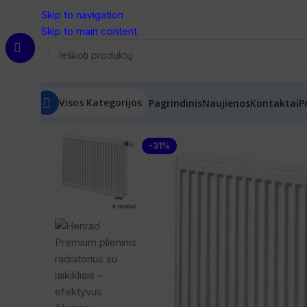
Skip to navigation
Skip to main content
Visos Kategorijos
Pagrindinis
Naujienos
Kontaktai
P
Pradžia
/
Radiatoriai
/
Premium radiatoriai
/
Premium radiat
-31%