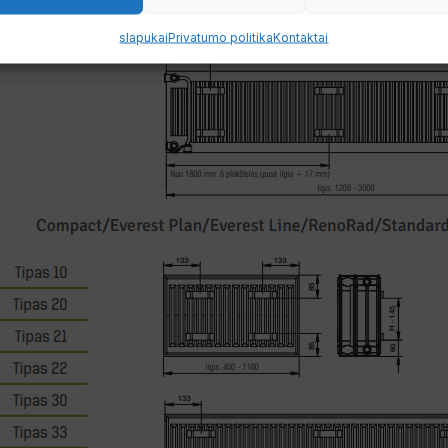
slapukai
Privatumo politika
Kontaktai