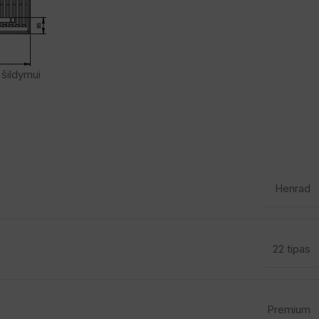
 šildymui
Henrad
22 tipas
Premium