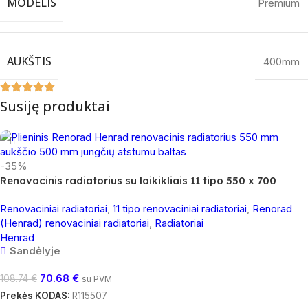
MODELIS
Premium
AUKŠTIS
400mm
Susiję produktai
-35%
Renovacinis radiatorius su laikikliais 11 tipo 550 x 700
Renovaciniai radiatoriai
,
11 tipo renovaciniai radiatoriai
,
Renorad
(Henrad) renovaciniai radiatoriai
,
Radiatoriai
Henrad
Sandėlyje
70.68
€
108.74
€
su PVM
Prekės KODAS:
R115507