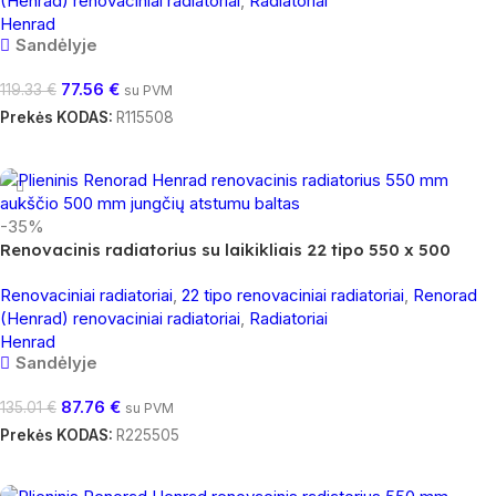
(Henrad) renovaciniai radiatoriai
,
Radiatoriai
Henrad
Sandėlyje
77.56
€
119.33
€
su PVM
Prekės KODAS:
R115508
Į Krepšelį
-35%
Renovacinis radiatorius su laikikliais 22 tipo 550 x 500
Renovaciniai radiatoriai
,
22 tipo renovaciniai radiatoriai
,
Renorad
(Henrad) renovaciniai radiatoriai
,
Radiatoriai
Henrad
Sandėlyje
87.76
€
135.01
€
su PVM
Prekės KODAS:
R225505
Į Krepšelį