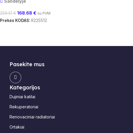
Sandėlyje
168.68
€
259.51
€
su PVM
Prekės KODAS:
R225512
Į Krepšelį
Pasekite mus
Kategorijos
Dujiniai katilai
Rekuperatoriai
Renovaciniai radiatoriai
Ortakiai