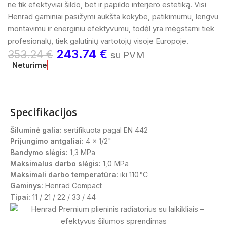
ne tik efektyviai šildo, bet ir papildo interjero estetiką. Visi
Henrad gaminiai pasižymi aukšta kokybe, patikimumu, lengvu
montavimu ir energiniu efektyvumu, todėl yra mėgstami tiek
profesionalų, tiek galutinių vartotojų visoje Europoje.
243.74
€
353.24
€
su PVM
Neturime
Specifikacijos
Šiluminė galia:
sertifikuota pagal EN 442
Prijungimo antgaliai:
4 x 1/2"
Bandymo slėgis:
1,3 MPa
Maksimalus darbo slėgis:
1,0 MPa
Maksimali darbo temperatūra:
iki 110 °C
Gaminys:
Henrad Compact
Tipai:
11 / 21 / 22 / 33 / 44