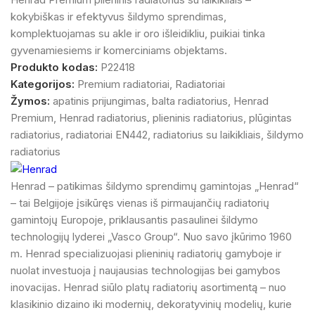
kokybiškas ir efektyvus šildymo sprendimas,
komplektuojamas su akle ir oro išleidikliu, puikiai tinka
gyvenamiesiems ir komerciniams objektams.
Produkto kodas:
P22418
Kategorijos:
Premium radiatoriai
,
Radiatoriai
Žymos:
apatinis prijungimas
,
balta radiatorius
,
Henrad
Premium
,
Henrad radiatorius
,
plieninis radiatorius
,
plūgintas
radiatorius
,
radiatoriai EN442
,
radiatorius su laikikliais
,
šildymo
radiatorius
Henrad – patikimas šildymo sprendimų gamintojas „Henrad“
– tai Belgijoje įsikūręs vienas iš pirmaujančių radiatorių
gamintojų Europoje, priklausantis pasaulinei šildymo
technologijų lyderei „Vasco Group“. Nuo savo įkūrimo 1960
m. Henrad specializuojasi plieninių radiatorių gamyboje ir
nuolat investuoja į naujausias technologijas bei gamybos
inovacijas. Henrad siūlo platų radiatorių asortimentą – nuo
klasikinio dizaino iki modernių, dekoratyvinių modelių, kurie