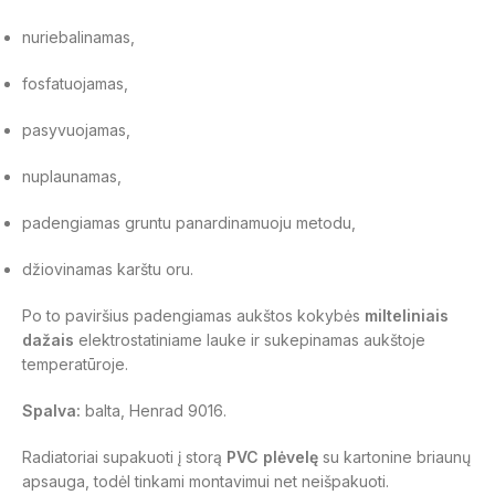
nuriebalinamas,
fosfatuojamas,
pasyvuojamas,
nuplaunamas,
padengiamas gruntu panardinamuoju metodu,
džiovinamas karštu oru.
Po to paviršius padengiamas aukštos kokybės
milteliniais
dažais
elektrostatiniame lauke ir sukepinamas aukštoje
temperatūroje.
Spalva:
balta, Henrad 9016.
Radiatoriai supakuoti į storą
PVC plėvelę
su kartonine briaunų
apsauga, todėl tinkami montavimui net neišpakuoti.