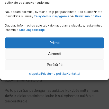
sutinkate su slapukų naudojimu.
Visų tipų radiatoriai nugarinėje pusėje turi tvirtinimo plokšteles.
Naudodamiesi mūsų svetaine, taip pat patvirtinate, kad susipažinote
ir sutinkate su mūsų
Taisyklėmis ir sąlygomis
bei
Privatumo politika
.
Radiatorių paviršius apdorojamas taip:
Daugiau informacijos apie tai, kaip naudojame slapukus, rasite mūsų
nuriebalinamas,
išsamioje
Slapukų politikoje
.
fosfatuojamas,
Priimti
pasyvuojamas,
Atmesti
nuplaunamas,
Peržiūrėti
padengiamas gruntu panardinamuoju metodu,
slapukai
Privatumo politika
Kontaktai
džiovinamas karštu oru.
Po to paviršius padengiamas aukštos kokybės
milteliniais
dažais
elektrostatiniame lauke ir sukepinamas aukštoje
temperatūroje.