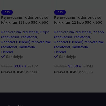
-35%
-35%
Renovacinis radiatorius su
Renovacinis radiatorius su
laikikliais 11 tipo 550 x 600
laikikliais 22 tipo 550 x 600
Renovaciniai radiatoriai
,
11 tipo
Renovaciniai radiatoriai
,
22 tipo
renovaciniai radiatoriai
,
renovaciniai radiatoriai
,
Renorad (Henrad) renovaciniai
Renorad (Henrad) renovaciniai
radiatoriai
,
Radiatoriai
radiatoriai
,
Radiatoriai
Henrad
Henrad
Sandėlyje
Sandėlyje
63.67
€
95.50
€
97.95
€
146.92
€
su PVM
su PVM
Prekės KODAS:
R115506
Prekės KODAS:
R225506
Į Krepšelį
Į Krepšelį