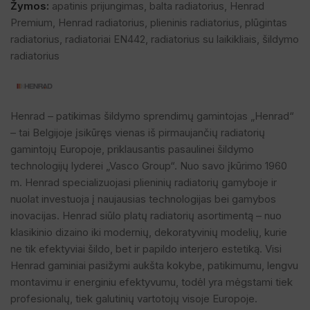
Žymos:
apatinis prijungimas
,
balta radiatorius
,
Henrad
Premium
,
Henrad radiatorius
,
plieninis radiatorius
,
plūgintas
radiatorius
,
radiatoriai EN442
,
radiatorius su laikikliais
,
šildymo
radiatorius
Henrad – patikimas šildymo sprendimų gamintojas „Henrad“
– tai Belgijoje įsikūręs vienas iš pirmaujančių radiatorių
gamintojų Europoje, priklausantis pasaulinei šildymo
technologijų lyderei „Vasco Group“. Nuo savo įkūrimo 1960
m. Henrad specializuojasi plieninių radiatorių gamyboje ir
nuolat investuoja į naujausias technologijas bei gamybos
inovacijas. Henrad siūlo platų radiatorių asortimentą – nuo
klasikinio dizaino iki modernių, dekoratyvinių modelių, kurie
ne tik efektyviai šildo, bet ir papildo interjero estetiką. Visi
Henrad gaminiai pasižymi aukšta kokybe, patikimumu, lengvu
montavimu ir energiniu efektyvumu, todėl yra mėgstami tiek
profesionalų, tiek galutinių vartotojų visoje Europoje.