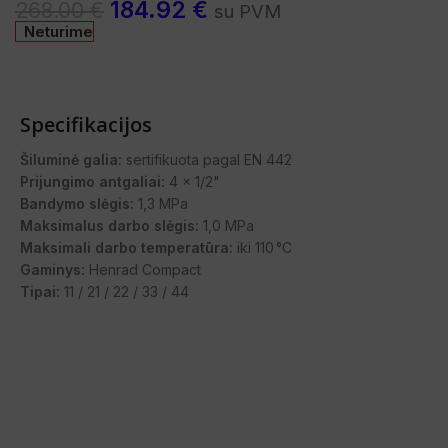
184.92
€
268.00
€
su PVM
Neturime
Specifikacijos
Šiluminė galia:
sertifikuota pagal EN 442
Prijungimo antgaliai:
4 x 1/2"
Bandymo slėgis:
1,3 MPa
Maksimalus darbo slėgis:
1,0 MPa
Maksimali darbo temperatūra:
iki 110 °C
Gaminys:
Henrad Compact
Tipai:
11 / 21 / 22 / 33 / 44