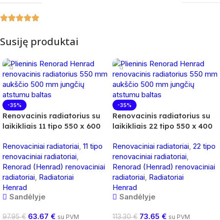
Susiję produktai
-35%
-35%
Renovacinis radiatorius su
Renovacinis radiatorius su
laikikliais 11 tipo 550 x 600
laikikliais 22 tipo 550 x 400
Renovaciniai radiatoriai
,
11 tipo
Renovaciniai radiatoriai
,
22 tipo
renovaciniai radiatoriai
,
renovaciniai radiatoriai
,
Renorad (Henrad) renovaciniai
Renorad (Henrad) renovaciniai
radiatoriai
,
Radiatoriai
radiatoriai
,
Radiatoriai
Henrad
Henrad
Sandėlyje
Sandėlyje
63.67
€
73.65
€
97.95
€
113.30
€
su PVM
su PVM