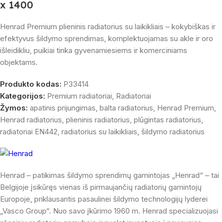
x 1400
Henrad Premium plieninis radiatorius su laikikliais – kokybiškas ir
efektyvus šildymo sprendimas, komplektuojamas su akle ir oro
išleidikliu, puikiai tinka gyvenamiesiems ir komerciniams
objektams.
Produkto kodas:
P33414
Kategorijos:
Premium radiatoriai
,
Radiatoriai
Žymos:
apatinis prijungimas
,
balta radiatorius
,
Henrad Premium
,
Henrad radiatorius
,
plieninis radiatorius
,
plūgintas radiatorius
,
radiatoriai EN442
,
radiatorius su laikikliais
,
šildymo radiatorius
Henrad – patikimas šildymo sprendimų gamintojas „Henrad“ – tai
Belgijoje įsikūręs vienas iš pirmaujančių radiatorių gamintojų
Europoje, priklausantis pasaulinei šildymo technologijų lyderei
„Vasco Group“. Nuo savo įkūrimo 1960 m. Henrad specializuojasi