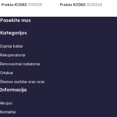
Prekės KODAS:
R115506
Prekės KODAS:
R225504
Į Krepšelį
Į Krepšelį
Pasekite mus
Kategorijos
Dujiniai katilai
Rekuperatoriai
Renovaciniai radiatoriai
Ortakiai
Šilumos siurbliai oras-oras
Informacija
Akcijos
Kontaktai