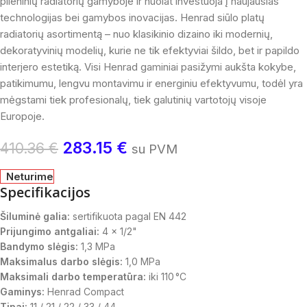
plieninių radiatorių gamyboje ir nuolat investuoja į naujausias
technologijas bei gamybos inovacijas. Henrad siūlo platų
radiatorių asortimentą – nuo klasikinio dizaino iki modernių,
dekoratyvinių modelių, kurie ne tik efektyviai šildo, bet ir papildo
interjero estetiką. Visi Henrad gaminiai pasižymi aukšta kokybe,
patikimumu, lengvu montavimu ir energiniu efektyvumu, todėl yra
mėgstami tiek profesionalų, tiek galutinių vartotojų visoje
Europoje.
283.15
€
410.36
€
su PVM
Neturime
Specifikacijos
Šiluminė galia:
sertifikuota pagal EN 442
Prijungimo antgaliai:
4 x 1/2"
Bandymo slėgis:
1,3 MPa
Maksimalus darbo slėgis:
1,0 MPa
Maksimali darbo temperatūra:
iki 110 °C
Gaminys:
Henrad Compact
Tipai:
11 / 21 / 22 / 33 / 44