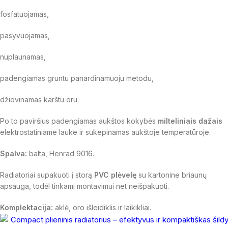
fosfatuojamas,
pasyvuojamas,
nuplaunamas,
padengiamas gruntu panardinamuoju metodu,
džiovinamas karštu oru.
Po to paviršius padengiamas aukštos kokybės
milteliniais dažais
elektrostatiniame lauke ir sukepinamas aukštoje temperatūroje.
Spalva:
balta, Henrad 9016.
Radiatoriai supakuoti į storą
PVC plėvelę
su kartonine briaunų
apsauga, todėl tinkami montavimui net neišpakuoti.
Komplektacija:
aklė, oro išleidiklis ir laikikliai.