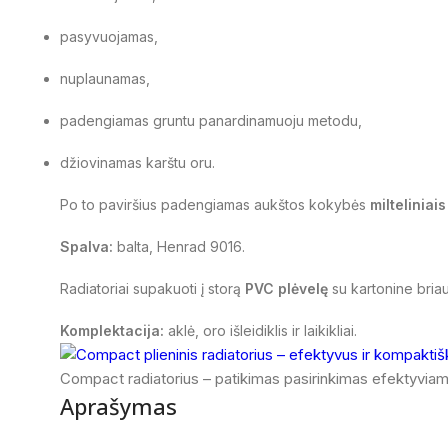
pasyvuojamas,
nuplaunamas,
padengiamas gruntu panardinamuoju metodu,
džiovinamas karštu oru.
Po to paviršius padengiamas aukštos kokybės
milteliniai
Spalva:
balta, Henrad 9016.
Radiatoriai supakuoti į storą
PVC plėvelę
su kartonine bria
Komplektacija:
aklė, oro išleidiklis ir laikikliai.
Compact radiatorius – patikimas pasirinkimas efektyviam
Aprašymas