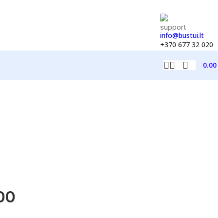
info@bustui.lt
+370 677 32 020
0.0
00