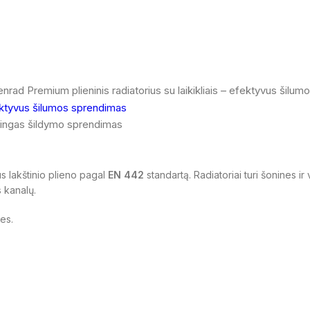
tilingas šildymo sprendimas
s lakštinio plieno pagal
EN 442
standartą. Radiatoriai turi šonines i
s kanalų.
les.