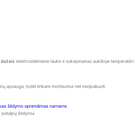
s dažais
elektrostatiniame lauke ir sukepinamas aukštoje temperatūro
unų apsauga, todėl tinkami montavimui net neišpakuoti.
 patalpų šildymui