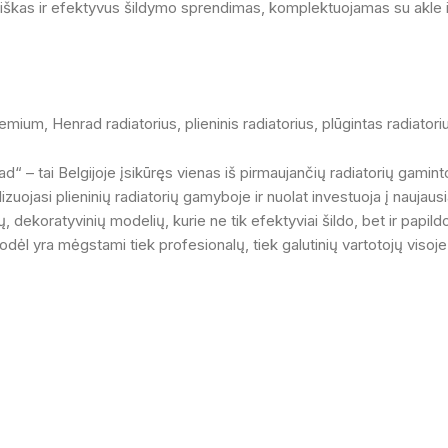
ybiškas ir efektyvus šildymo sprendimas, komplektuojamas su akle ir
remium
,
Henrad radiatorius
,
plieninis radiatorius
,
plūgintas radiatori
– tai Belgijoje įsikūręs vienas iš pirmaujančių radiatorių gaminto
ojasi plieninių radiatorių gamyboje ir nuolat investuoja į naujaus
ų, dekoratyvinių modelių, kurie ne tik efektyviai šildo, bet ir papi
ėl yra mėgstami tiek profesionalų, tiek galutinių vartotojų visoj