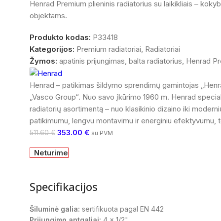
Henrad Premium plieninis radiatorius su laikikliais – kok
objektams.
Produkto kodas:
P33418
Kategorijos:
Premium radiatoriai
,
Radiatoriai
Žymos:
apatinis prijungimas
,
balta radiatorius
,
Henrad P
Henrad – patikimas šildymo sprendimų gamintojas „Henrad“ 
„Vasco Group“. Nuo savo įkūrimo 1960 m. Henrad specializu
radiatorių asortimentą – nuo klasikinio dizaino iki moderni
patikimumu, lengvu montavimu ir energiniu efektyvumu, tod
353.00
€
511.60
€
su PVM
Neturime
Specifikacijos
Šiluminė galia:
sertifikuota pagal EN 442
Prijungimo antgaliai:
4 x 1/2"