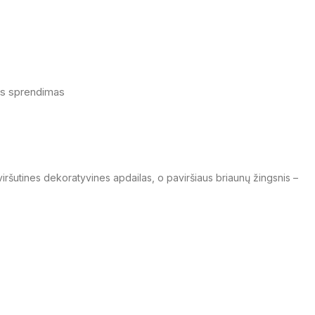
r viršutines dekoratyvines apdailas, o paviršiaus briaunų žingsnis –