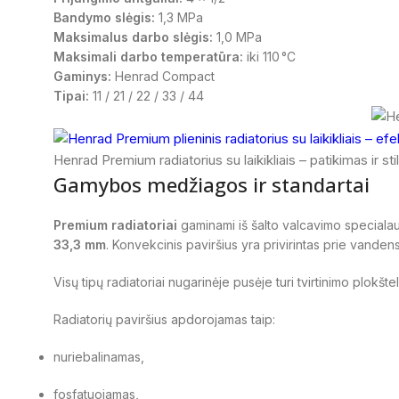
Bandymo slėgis:
1,3 MPa
Maksimalus darbo slėgis:
1,0 MPa
Maksimali darbo temperatūra:
iki 110 °C
Gaminys:
Henrad Compact
Tipai:
11 / 21 / 22 / 33 / 44
Henrad Premium radiatorius su laikikliais – patikimas ir s
Gamybos medžiagos ir standartai
Premium radiatoriai
gaminami iš šalto valcavimo specialau
33,3 mm
. Konvekcinis paviršius yra privirintas prie vanden
Visų tipų radiatoriai nugarinėje pusėje turi tvirtinimo plokšte
Radiatorių paviršius apdorojamas taip:
nuriebalinamas,
fosfatuojamas,