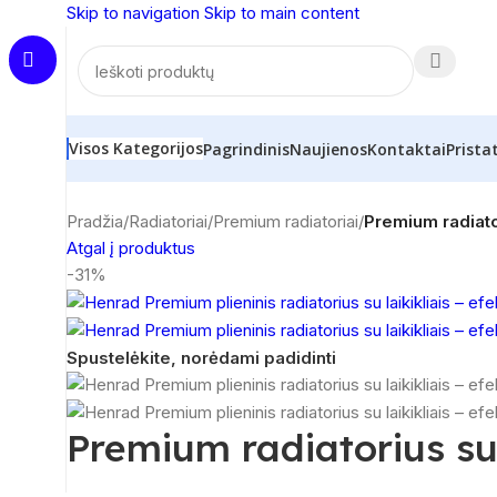
Skip to navigation
Skip to main content
Visos Kategorijos
Pagrindinis
Naujienos
Kontaktai
Prista
Pradžia
/
Radiatoriai
/
Premium radiatoriai
/
Premium radiator
Atgal į produktus
-31%
Spustelėkite, norėdami padidinti
Premium radiatorius su 