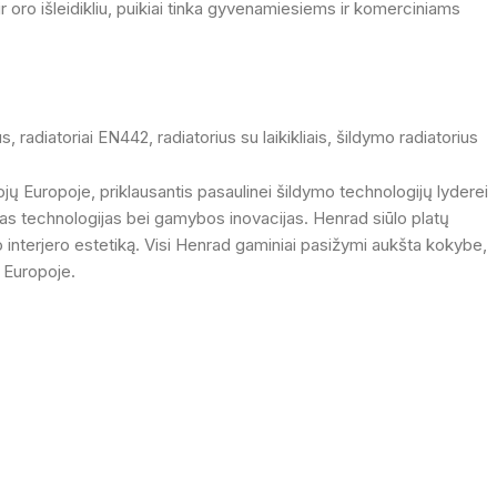
 oro išleidikliu, puikiai tinka gyvenamiesiems ir komerciniams
us
,
radiatoriai EN442
,
radiatorius su laikikliais
,
šildymo radiatorius
jų Europoje, priklausantis pasaulinei šildymo technologijų lyderei
ias technologijas bei gamybos inovacijas. Henrad siūlo platų
ldo interjero estetiką. Visi Henrad gaminiai pasižymi aukšta kokybe,
e Europoje.