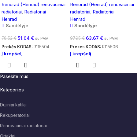
Renorad (Henrad) renovaciniai
Renorad (Henrad) renovaciniai
radiatoriai
,
Radiatoriai
radiatoriai
,
Radiatoriai
Henrad
Henrad
Sandėlyje
Sandėlyje
51.04
€
63.67
€
78.52
€
97.95
€
su PVM
su PVM
Prekės KODAS:
R115504
Prekės KODAS:
R115506
Į krepšelį
Į krepšelį
Pasekite mus
Kategorijos
Dujiniai katilai
Rekuperatoriai
Renovaciniai radiatoriai
Ortakiai