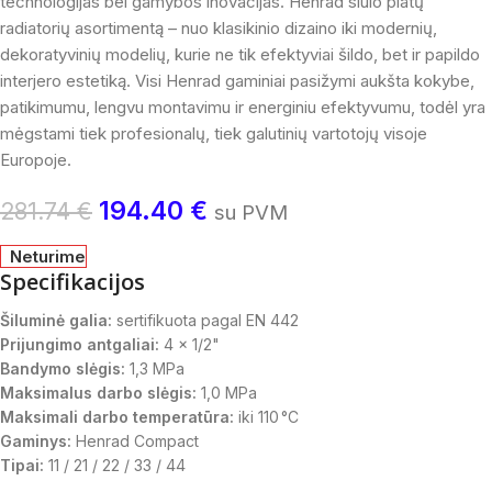
technologijas bei gamybos inovacijas. Henrad siūlo platų
radiatorių asortimentą – nuo klasikinio dizaino iki modernių,
dekoratyvinių modelių, kurie ne tik efektyviai šildo, bet ir papildo
interjero estetiką. Visi Henrad gaminiai pasižymi aukšta kokybe,
patikimumu, lengvu montavimu ir energiniu efektyvumu, todėl yra
mėgstami tiek profesionalų, tiek galutinių vartotojų visoje
Europoje.
194.40
€
281.74
€
su PVM
Neturime
Specifikacijos
Šiluminė galia:
sertifikuota pagal EN 442
Prijungimo antgaliai:
4 x 1/2"
Bandymo slėgis:
1,3 MPa
Maksimalus darbo slėgis:
1,0 MPa
Maksimali darbo temperatūra:
iki 110 °C
Gaminys:
Henrad Compact
Tipai:
11 / 21 / 22 / 33 / 44