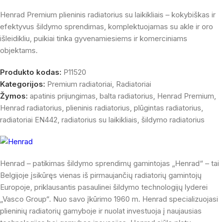
Henrad Premium plieninis radiatorius su laikikliais – kokybiškas ir
efektyvus šildymo sprendimas, komplektuojamas su akle ir oro
išleidikliu, puikiai tinka gyvenamiesiems ir komerciniams
objektams.
Produkto kodas:
P11520
Kategorijos:
Premium radiatoriai
,
Radiatoriai
Žymos:
apatinis prijungimas
,
balta radiatorius
,
Henrad Premium
,
Henrad radiatorius
,
plieninis radiatorius
,
plūgintas radiatorius
,
radiatoriai EN442
,
radiatorius su laikikliais
,
šildymo radiatorius
Henrad – patikimas šildymo sprendimų gamintojas „Henrad“ – tai
Belgijoje įsikūręs vienas iš pirmaujančių radiatorių gamintojų
Europoje, priklausantis pasaulinei šildymo technologijų lyderei
„Vasco Group“. Nuo savo įkūrimo 1960 m. Henrad specializuojasi
plieninių radiatorių gamyboje ir nuolat investuoja į naujausias