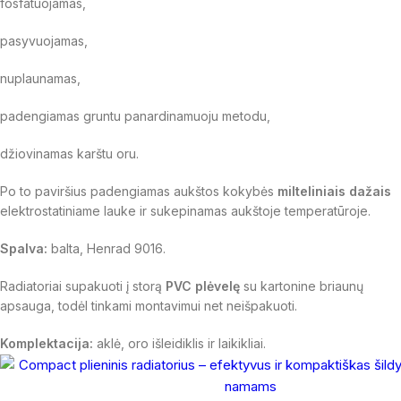
fosfatuojamas,
pasyvuojamas,
nuplaunamas,
padengiamas gruntu panardinamuoju metodu,
džiovinamas karštu oru.
Po to paviršius padengiamas aukštos kokybės
milteliniais dažais
elektrostatiniame lauke ir sukepinamas aukštoje temperatūroje.
Spalva:
balta, Henrad 9016.
Radiatoriai supakuoti į storą
PVC plėvelę
su kartonine briaunų
apsauga, todėl tinkami montavimui net neišpakuoti.
Komplektacija:
aklė, oro išleidiklis ir laikikliai.