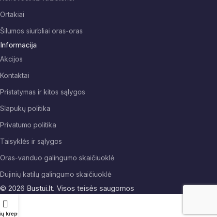
Ortakiai
Šilumos siurbliai oras-oras
Informacija
Akcijos
Kontaktai
Pristatymas ir kitos sąlygos
Slapukų politika
Privatumo politika
Taisyklės ir sąlygos
Oras-vanduo galingumo skaičiuoklė
Dujinių katilų galingumo skaičiuoklė
© 2026
Bustui.lt
. Visos teisės saugomos
ių krepšelis