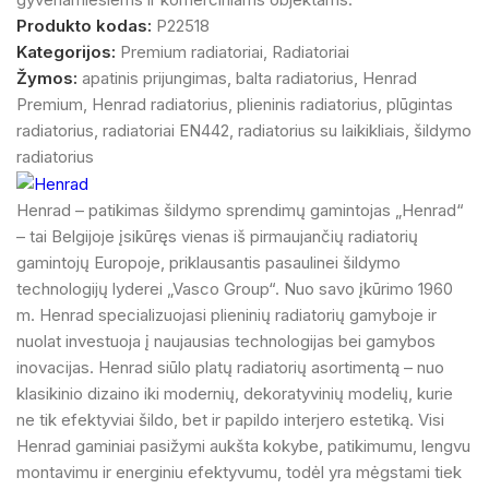
Produkto kodas:
P22518
Kategorijos:
Premium radiatoriai
,
Radiatoriai
Žymos:
apatinis prijungimas
,
balta radiatorius
,
Henrad
Premium
,
Henrad radiatorius
,
plieninis radiatorius
,
plūgintas
radiatorius
,
radiatoriai EN442
,
radiatorius su laikikliais
,
šildymo
radiatorius
Henrad – patikimas šildymo sprendimų gamintojas „Henrad“
– tai Belgijoje įsikūręs vienas iš pirmaujančių radiatorių
gamintojų Europoje, priklausantis pasaulinei šildymo
technologijų lyderei „Vasco Group“. Nuo savo įkūrimo 1960
m. Henrad specializuojasi plieninių radiatorių gamyboje ir
nuolat investuoja į naujausias technologijas bei gamybos
inovacijas. Henrad siūlo platų radiatorių asortimentą – nuo
klasikinio dizaino iki modernių, dekoratyvinių modelių, kurie
ne tik efektyviai šildo, bet ir papildo interjero estetiką. Visi
Henrad gaminiai pasižymi aukšta kokybe, patikimumu, lengvu
montavimu ir energiniu efektyvumu, todėl yra mėgstami tiek