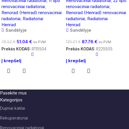
Renovaciniai radiatoriai
,
11 tipo
Renovaciniai radiatoriai
,
22 tipo
renovaciniai radiatoriai
,
renovaciniai radiatoriai
,
Renorad (Henrad) renovaciniai
Renorad (Henrad) renovaciniai
radiatoriai
,
Radiatoriai
radiatoriai
,
Radiatoriai
Henrad
Henrad
Sandėlyje
Sandėlyje
51.04
€
87.76
€
78.52
€
135.01
€
su PVM
su PVM
Prekės KODAS:
R115504
Prekės KODAS:
R225505
Į krepšelį
Į krepšelį
Pasekite mus
Kategorijos
Dujiniai katilai
Rekuperatoriai
Renovaciniai radiatoriai