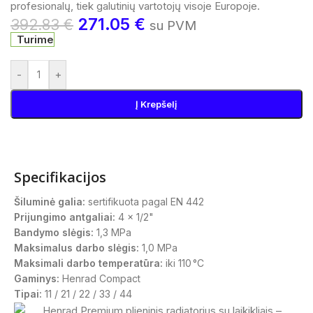
profesionalų, tiek galutinių vartotojų visoje Europoje.
271.05
€
392.83
€
su PVM
Turime
-
+
Į Krepšelį
Specifikacijos
Šiluminė galia:
sertifikuota pagal EN 442
Prijungimo antgaliai:
4 x 1/2"
Bandymo slėgis:
1,3 MPa
Maksimalus darbo slėgis:
1,0 MPa
Maksimali darbo temperatūra:
iki 110 °C
Gaminys:
Henrad Compact
Tipai:
11 / 21 / 22 / 33 / 44