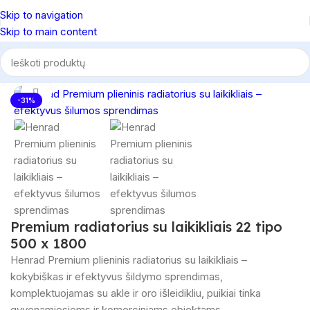
Skip to navigation
Skip to main content
Pradžia
/
Radiatoriai
/
Premium radiatoriai
Spustelėkite, norėdami padidinti
-31%
Premium radiatorius su laikikliais 22 tipo
500 x 1800
Henrad Premium plieninis radiatorius su laikikliais –
kokybiškas ir efektyvus šildymo sprendimas,
komplektuojamas su akle ir oro išleidikliu, puikiai tinka
gyvenamiesiems ir komerciniams objektams.