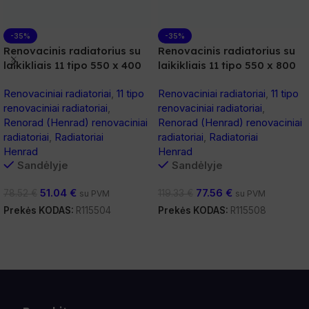
-35%
-35%
Renovacinis radiatorius su
Renovacinis radiatorius su
laikikliais 11 tipo 550 x 400
laikikliais 11 tipo 550 x 800
Renovaciniai radiatoriai
,
11 tipo
Renovaciniai radiatoriai
,
11 tipo
renovaciniai radiatoriai
,
renovaciniai radiatoriai
,
Renorad (Henrad) renovaciniai
Renorad (Henrad) renovaciniai
radiatoriai
,
Radiatoriai
radiatoriai
,
Radiatoriai
Henrad
Henrad
Sandėlyje
Sandėlyje
51.04
€
77.56
€
78.52
€
119.33
€
su PVM
su PVM
Prekės KODAS:
R115504
Prekės KODAS:
R115508
Į Krepšelį
Į Krepšelį