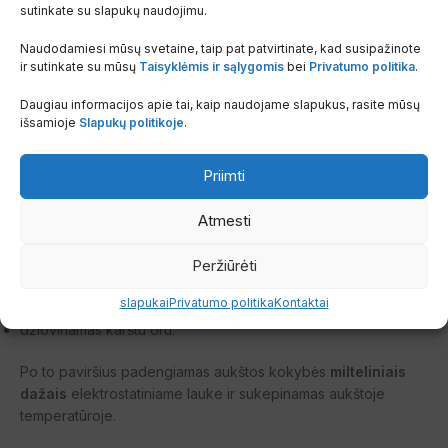
sutinkate su slapukų naudojimu.
Visų tipų radiatoriai nugarinėje pusėje turi tvirtinimo plokšteles.
Naudodamiesi mūsų svetaine, taip pat patvirtinate, kad susipažinote
ir sutinkate su mūsų
Taisyklėmis ir sąlygomis
bei
Privatumo politika
.
Radiatorių paviršius apdorojamas taip:
Daugiau informacijos apie tai, kaip naudojame slapukus, rasite mūsų
nuriebalinamas,
išsamioje
Slapukų politikoje
.
fosfatuojamas,
Priimti
pasyvuojamas,
Atmesti
nuplaunamas,
Peržiūrėti
padengiamas gruntu panardinamuoju metodu,
slapukai
Privatumo politika
Kontaktai
džiovinamas karštu oru.
Po to paviršius padengiamas aukštos kokybės
milteliniais
dažais
elektrostatiniame lauke ir sukepinamas aukštoje
temperatūroje.