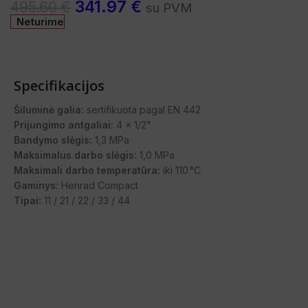
341.97
€
495.60
€
su PVM
Neturime
Specifikacijos
Šiluminė galia:
sertifikuota pagal EN 442
Prijungimo antgaliai:
4 x 1/2"
Bandymo slėgis:
1,3 MPa
Maksimalus darbo slėgis:
1,0 MPa
Maksimali darbo temperatūra:
iki 110 °C
Gaminys:
Henrad Compact
Tipai:
11 / 21 / 22 / 33 / 44