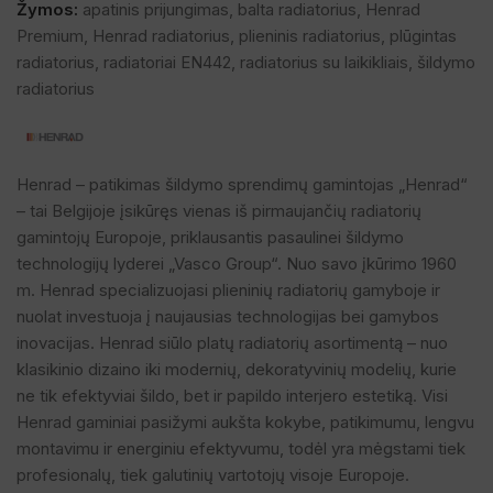
Žymos:
apatinis prijungimas
,
balta radiatorius
,
Henrad
Premium
,
Henrad radiatorius
,
plieninis radiatorius
,
plūgintas
radiatorius
,
radiatoriai EN442
,
radiatorius su laikikliais
,
šildymo
radiatorius
Henrad – patikimas šildymo sprendimų gamintojas „Henrad“
– tai Belgijoje įsikūręs vienas iš pirmaujančių radiatorių
gamintojų Europoje, priklausantis pasaulinei šildymo
technologijų lyderei „Vasco Group“. Nuo savo įkūrimo 1960
m. Henrad specializuojasi plieninių radiatorių gamyboje ir
nuolat investuoja į naujausias technologijas bei gamybos
inovacijas. Henrad siūlo platų radiatorių asortimentą – nuo
klasikinio dizaino iki modernių, dekoratyvinių modelių, kurie
ne tik efektyviai šildo, bet ir papildo interjero estetiką. Visi
Henrad gaminiai pasižymi aukšta kokybe, patikimumu, lengvu
montavimu ir energiniu efektyvumu, todėl yra mėgstami tiek
profesionalų, tiek galutinių vartotojų visoje Europoje.