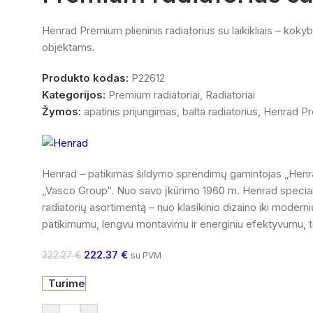
Henrad Premium plieninis radiatorius su laikikliais – kok
objektams.
Produkto kodas:
P22612
Kategorijos:
Premium radiatoriai
,
Radiatoriai
Žymos:
apatinis prijungimas
,
balta radiatorius
,
Henrad P
Henrad – patikimas šildymo sprendimų gamintojas „Henrad“ 
„Vasco Group“. Nuo savo įkūrimo 1960 m. Henrad specializu
radiatorių asortimentą – nuo klasikinio dizaino iki moderni
patikimumu, lengvu montavimu ir energiniu efektyvumu, tod
222.37
€
322.27
€
su PVM
Turime