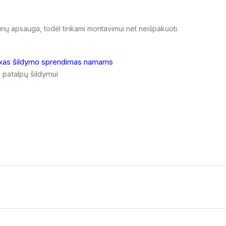
unų apsauga, todėl tinkami montavimui net neišpakuoti.
 patalpų šildymui