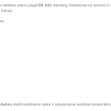
s lakštinio plieno pagal
EN 442
standartą. Radiatoriai turi šonines i
s kanalų.
les.
s dažais
elektrostatiniame lauke ir sukepinamas aukštoje temperatūro