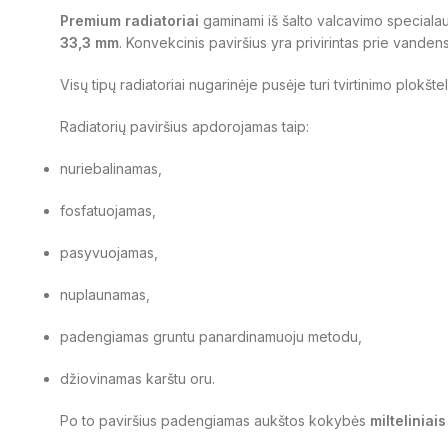
Premium radiatoriai
gaminami iš šalto valcavimo specialau
33,3 mm
. Konvekcinis paviršius yra privirintas prie vanden
Visų tipų radiatoriai nugarinėje pusėje turi tvirtinimo plokšte
Radiatorių paviršius apdorojamas taip:
nuriebalinamas,
fosfatuojamas,
pasyvuojamas,
nuplaunamas,
padengiamas gruntu panardinamuoju metodu,
džiovinamas karštu oru.
Po to paviršius padengiamas aukštos kokybės
milteliniai