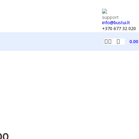
info@bustui.lt
+370 677 32 020
0.0
00