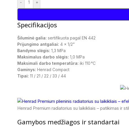
-
+
Specifikacijos
Šiluminė galia:
sertifikuota pagal EN 442
Prijungimo antgaliai:
4 x 1/2"
Bandymo slėgis:
1,3 MPa
Maksimalus darbo slėgis:
1,0 MPa
Maksimali darbo temperatūra:
iki 110 °C
Gaminys:
Henrad Compact
Tipai:
11 / 21 / 22 / 33 / 44
Henrad Premium radiatorius su laikikliais – patikimas ir s
Gamybos medžiagos ir standartai