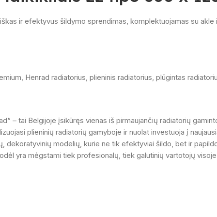
ybiškas ir efektyvus šildymo sprendimas, komplektuojamas su akle ir
remium
,
Henrad radiatorius
,
plieninis radiatorius
,
plūgintas radiatori
– tai Belgijoje įsikūręs vienas iš pirmaujančių radiatorių gaminto
ojasi plieninių radiatorių gamyboje ir nuolat investuoja į naujaus
ų, dekoratyvinių modelių, kurie ne tik efektyviai šildo, bet ir papi
ėl yra mėgstami tiek profesionalų, tiek galutinių vartotojų visoj