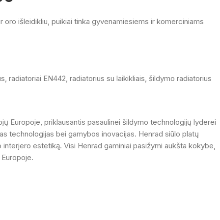
 oro išleidikliu, puikiai tinka gyvenamiesiems ir komerciniams
us
,
radiatoriai EN442
,
radiatorius su laikikliais
,
šildymo radiatorius
jų Europoje, priklausantis pasaulinei šildymo technologijų lyderei
ias technologijas bei gamybos inovacijas. Henrad siūlo platų
ldo interjero estetiką. Visi Henrad gaminiai pasižymi aukšta kokybe,
e Europoje.