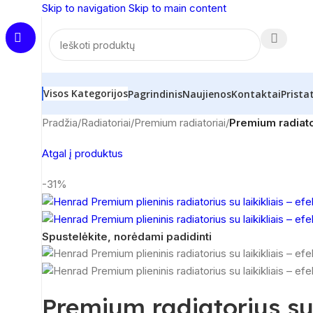
Skip to navigation
Skip to main content
Visos Kategorijos
Pagrindinis
Naujienos
Kontaktai
Prista
Pradžia
/
Radiatoriai
/
Premium radiatoriai
/
Premium radiator
Atgal į produktus
-31%
Spustelėkite, norėdami padidinti
Premium radiatorius su 