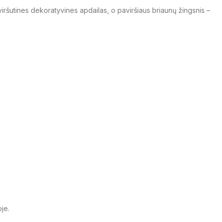
r viršutines dekoratyvines apdailas, o paviršiaus briaunų žingsnis –
je.