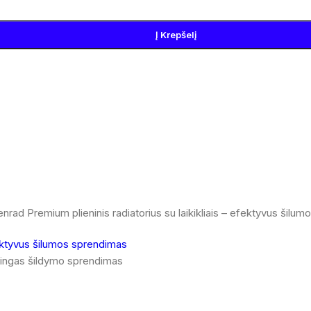
Į Krepšelį
tilingas šildymo sprendimas