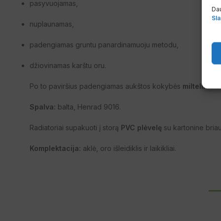
pasyvuojamas,
Dau
Sla
nuplaunamas,
padengiamas gruntu panardinamuoju metodu,
džiovinamas karštu oru.
Po to paviršius padengiamas aukštos kokybės
milteliniai
Spalva:
balta, Henrad 9016.
Radiatoriai supakuoti į storą
PVC plėvelę
su kartonine bria
Komplektacija:
aklė, oro išleidiklis ir laikikliai.