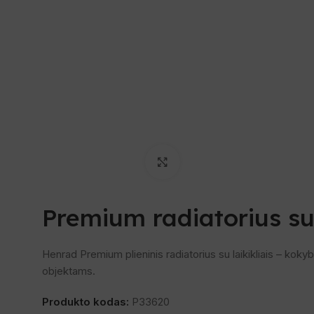
Spustelėkite, norėdami padi
Premium radiatorius su 
Henrad Premium plieninis radiatorius su laikikliais – kok
objektams.
Produkto kodas:
P33620