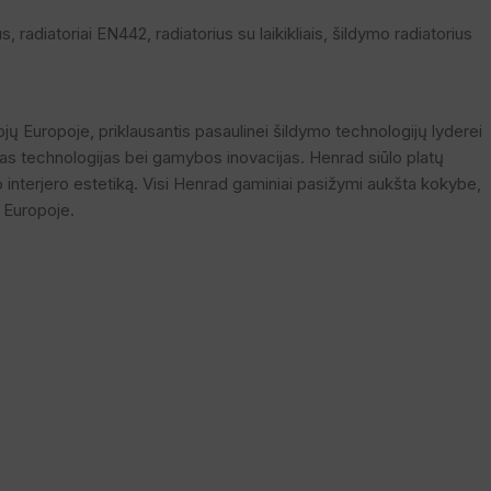
us
,
radiatoriai EN442
,
radiatorius su laikikliais
,
šildymo radiatorius
jų Europoje, priklausantis pasaulinei šildymo technologijų lyderei
ias technologijas bei gamybos inovacijas. Henrad siūlo platų
ldo interjero estetiką. Visi Henrad gaminiai pasižymi aukšta kokybe,
e Europoje.