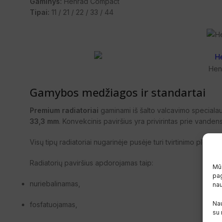
Gaminys:
Henrad Compact
Tipai:
11 / 21 / 22 / 33 / 44
Henr
Gamybos medžiagos ir standartai
Premium radiatoriai
gaminami iš šalto valcavimo specialau
33,3 mm
. Konvekcinis paviršius yra privirintas prie vanden
Visų tipų radiatoriai nugarinėje pusėje turi tvirtinimo plokšte
Radiatorių paviršius apdorojamas taip:
Mūs
pag
nuriebalinamas,
na
Nau
fosfatuojamas,
su