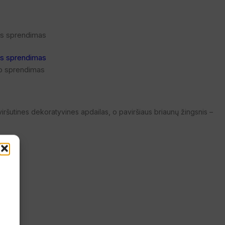
ymo sprendimas
r viršutines dekoratyvines apdailas, o paviršiaus briaunų žingsnis –
e