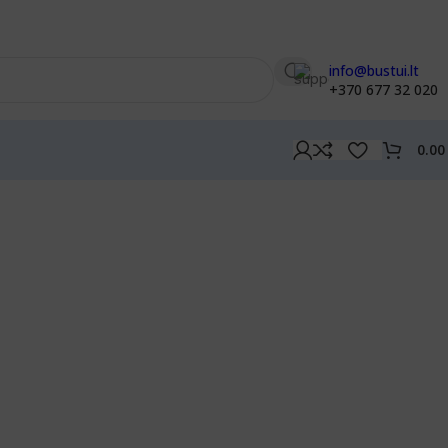
info@bustui.lt
+370 677 32 020
0.0