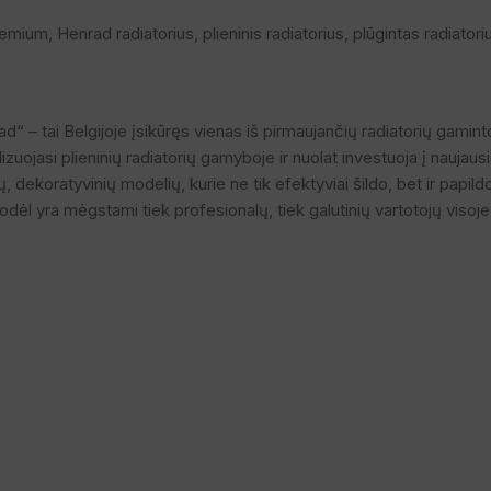
remium
,
Henrad radiatorius
,
plieninis radiatorius
,
plūgintas radiatori
– tai Belgijoje įsikūręs vienas iš pirmaujančių radiatorių gaminto
ojasi plieninių radiatorių gamyboje ir nuolat investuoja į naujaus
ų, dekoratyvinių modelių, kurie ne tik efektyviai šildo, bet ir papi
ėl yra mėgstami tiek profesionalų, tiek galutinių vartotojų visoj