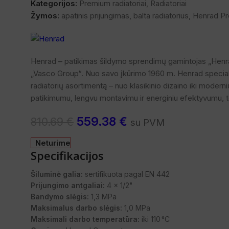
Kategorijos:
Premium radiatoriai
,
Radiatoriai
Žymos:
apatinis prijungimas
,
balta radiatorius
,
Henrad P
Henrad – patikimas šildymo sprendimų gamintojas „Henrad“ 
„Vasco Group“. Nuo savo įkūrimo 1960 m. Henrad specializu
radiatorių asortimentą – nuo klasikinio dizaino iki moderni
patikimumu, lengvu montavimu ir energiniu efektyvumu, tod
559.38
€
810.69
€
su PVM
Neturime
Specifikacijos
Šiluminė galia:
sertifikuota pagal EN 442
Prijungimo antgaliai:
4 x 1/2"
Bandymo slėgis:
1,3 MPa
Maksimalus darbo slėgis:
1,0 MPa
Maksimali darbo temperatūra:
iki 110 °C