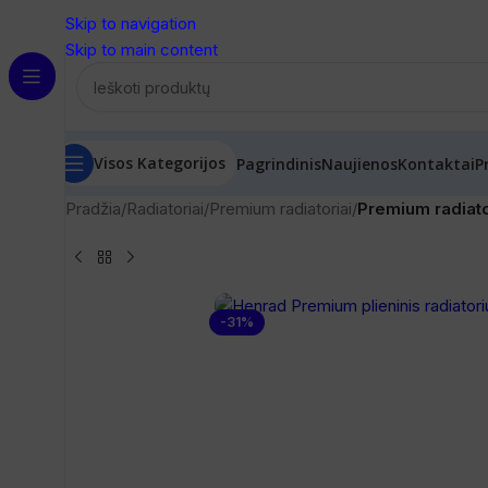
Skip to navigation
Skip to main content
Visos Kategorijos
Pagrindinis
Naujienos
Kontaktai
P
Pradžia
/
Radiatoriai
/
Premium radiatoriai
/
Premium radiator
-31%