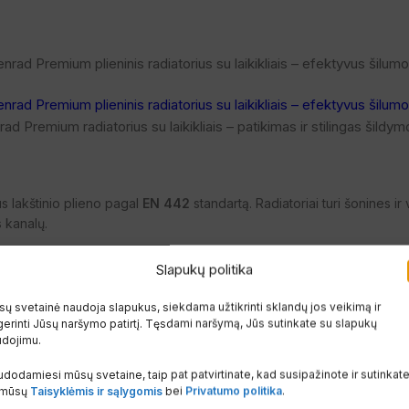
ad Premium radiatorius su laikikliais – patikimas ir stilingas šild
s lakštinio plieno pagal
EN 442
standartą. Radiatoriai turi šonines i
s kanalų.
les.
Slapukų politika
ų svetainė naudoja slapukus, siekdama užtikrinti sklandų jos veikimą ir
erinti Jūsų naršymo patirtį. Tęsdami naršymą, Jūs sutinkate su slapukų
udojimu.
dodamiesi mūsų svetaine, taip pat patvirtinate, kad susipažinote ir sutinkat
 mūsų
Taisyklėmis ir sąlygomis
bei
Privatumo politika
.