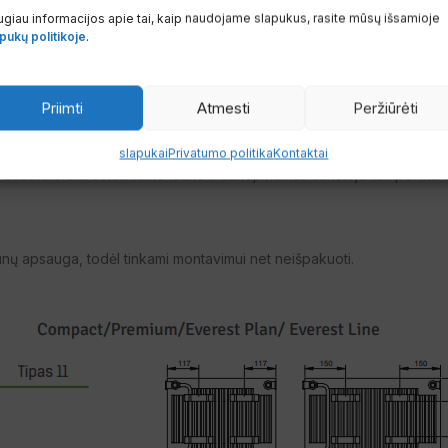
giau informacijos apie tai, kaip naudojame slapukus, rasite mūsų išsamioje
pukų politikoje
.
Priimti
Atmesti
Peržiūrėti
slapukai
Privatumo politika
Kontaktai
s dažais
elektrostatiniame lauke ir sukepinamas aukštoje temperatūro
unų apsauga, todėl tinkami montavimui net neišpakuoti.