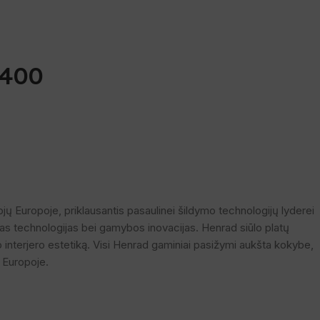
 400
jų Europoje, priklausantis pasaulinei šildymo technologijų lyderei
ias technologijas bei gamybos inovacijas. Henrad siūlo platų
ldo interjero estetiką. Visi Henrad gaminiai pasižymi aukšta kokybe,
e Europoje.