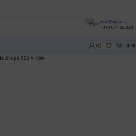
info@bustui.lt
+370 677 32 020
0.0
ais 21 tipo 550 x 400