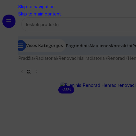
Skip to navigation
Skip to main content
Visos Kategorijos
Pagrindinis
Naujienos
Kontaktai
P
Pradžia
/
Radiatoriai
/
Renovaciniai radiatoriai
/
Renorad (Henr
-35%