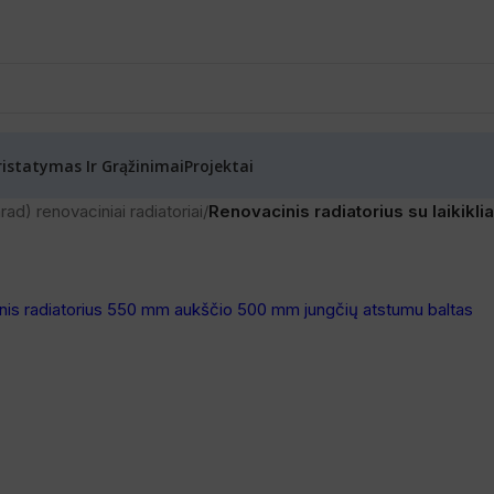
ristatymas Ir Grąžinimai
Projektai
ad) renovaciniai radiatoriai
/
Renovacinis radiatorius su laikikli