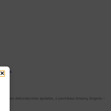
kliais
 viršutines dekoratyvines apdailas, o paviršiaus briaunų žingsnis –
e