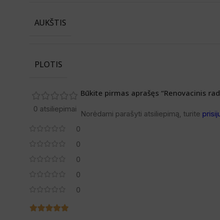
AUKŠTIS
PLOTIS
Būkite pirmas aprašęs “Renovacinis radia
0 atsiliepimai
Norėdami parašyti atsiliepimą, turite
prisij
0
0
0
0
0