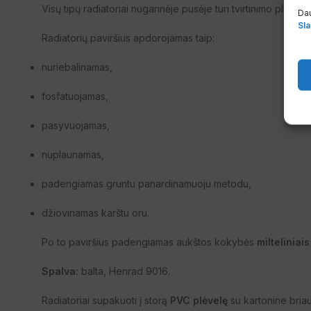
Visų tipų radiatoriai nugarinėje pusėje turi tvirtinimo plokšte
Dau
Sla
Radiatorių paviršius apdorojamas taip:
nuriebalinamas,
fosfatuojamas,
pasyvuojamas,
nuplaunamas,
padengiamas gruntu panardinamuoju metodu,
džiovinamas karštu oru.
Po to paviršius padengiamas aukštos kokybės
milteliniai
Spalva:
balta, Henrad 9016.
Radiatoriai supakuoti į storą
PVC plėvelę
su kartonine bria