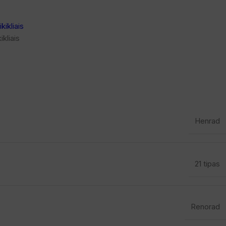
kliais
Henrad
21 tipas
Renorad