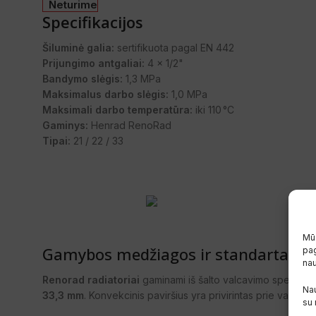
Neturime
Specifikacijos
Šiluminė galia:
sertifikuota pagal EN 442
Prijungimo antgaliai:
4 x 1/2"
Bandymo slėgis:
1,3 MPa
Maksimalus darbo slėgis:
1,0 MPa
Maksimali darbo temperatūra:
iki 110 °C
Gaminys:
Henrad RenoRad
Tipai:
21 / 22 / 33
Mūs
Gamybos medžiagos ir standartai
pag
na
Renorad radiatoriai
gaminami iš šalto valcavimo specialau
Nau
33,3 mm
. Konvekcinis paviršius yra privirintas prie vanden
su