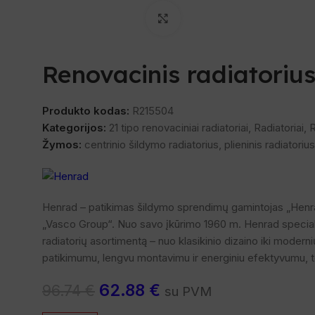
Spustelėkite, norėdami padi
Renovacinis radiatorius 
Produkto kodas:
R215504
Kategorijos:
21 tipo renovaciniai radiatoriai
,
Radiatoriai
,
R
Žymos:
centrinio šildymo radiatorius
,
plieninis radiatorius
Henrad – patikimas šildymo sprendimų gamintojas „Henrad“ 
„Vasco Group“. Nuo savo įkūrimo 1960 m. Henrad specializu
radiatorių asortimentą – nuo klasikinio dizaino iki moderni
patikimumu, lengvu montavimu ir energiniu efektyvumu, tod
62.88
€
96.74
€
su PVM