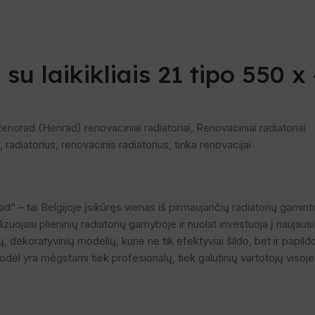
dinti
su laikikliais 21 tipo 550 x
enorad (Henrad) renovaciniai radiatoriai
,
Renovaciniai radiatoriai
,
radiatorius
,
renovacinis radiatorius
,
tinka renovacijai
– tai Belgijoje įsikūręs vienas iš pirmaujančių radiatorių gaminto
ojasi plieninių radiatorių gamyboje ir nuolat investuoja į naujaus
ų, dekoratyvinių modelių, kurie ne tik efektyviai šildo, bet ir papi
ėl yra mėgstami tiek profesionalų, tiek galutinių vartotojų visoj