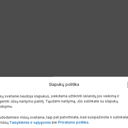
Slapukų politika
Radiatorių montavimas prie sienos su L formos pakabinimo laiki
ų svetainė naudoja slapukus, siekdama užtikrinti sklandų jos veikimą ir
erinti Jūsų naršymo patirtį. Tęsdami naršymą, Jūs sutinkate su slapukų
udojimu.
s lakštinio plieno pagal
EN 442
standartą. Radiatoriai turi šonines ir
dodamiesi mūsų svetaine, taip pat patvirtinate, kad susipažinote ir sutinkat
s kanalų.
 mūsų
Taisyklėmis ir sąlygomis
bei
Privatumo politika
.