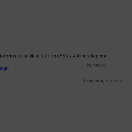
torius su laikikliais 21 tipo 550 x 400”
Atsiliepimai
ungti
.
Atsiliepimų dar nėra.