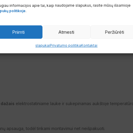
les.
giau informacijos apie tai, kaip naudojame slapukus, rasite mūsų išsamioje
pukų politikoje
.
Priimti
Atmesti
Peržiūrėti
slapukai
Privatumo politika
Kontaktai
s dažais
elektrostatiniame lauke ir sukepinamas aukštoje temperatūro
unų apsauga, todėl tinkami montavimui net neišpakuoti.