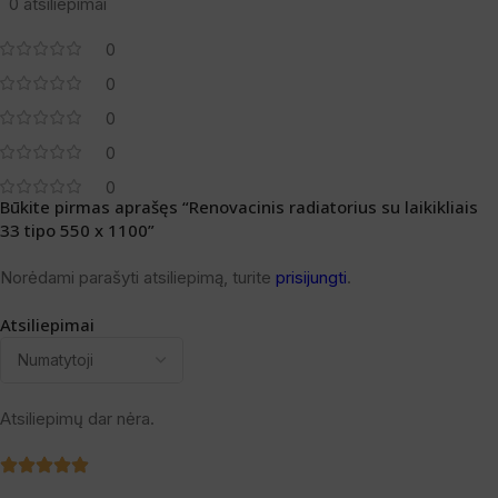
0 atsiliepimai
0
0
0
0
0
Būkite pirmas aprašęs “Renovacinis radiatorius su laikikliais
33 tipo 550 x 1100”
Norėdami parašyti atsiliepimą, turite
prisijungti
.
Atsiliepimai
Atsiliepimų dar nėra.