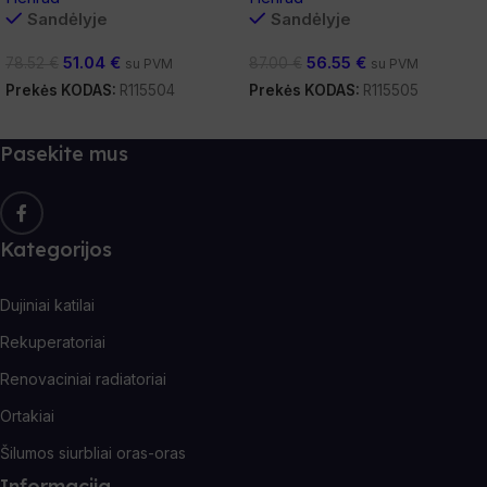
Sandėlyje
Sandėlyje
51.04
€
56.55
€
78.52
€
87.00
€
su PVM
su PVM
Prekės KODAS:
R115504
Prekės KODAS:
R115505
Į Krepšelį
Į Krepšelį
Pasekite mus
Kategorijos
Dujiniai katilai
Rekuperatoriai
Renovaciniai radiatoriai
Ortakiai
Šilumos siurbliai oras-oras
Informacija