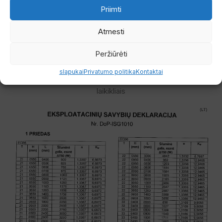
Priimti
Atmesti
Peržiūrėti
slapukai
Privatumo politika
Kontaktai
Radiatorių montavimas prie sienos su L formos pakabinimo
laikikliais