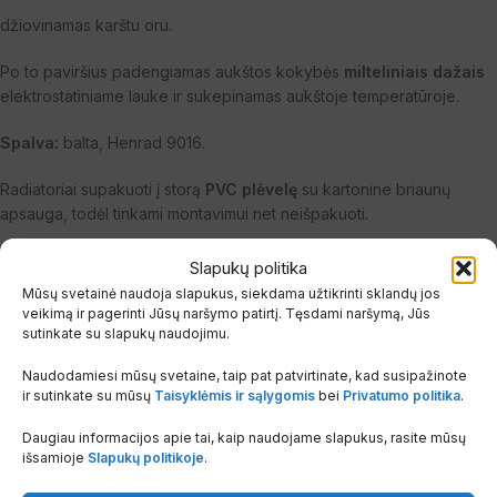
džiovinamas karštu oru.
Po to paviršius padengiamas aukštos kokybės
milteliniais dažais
elektrostatiniame lauke ir sukepinamas aukštoje temperatūroje.
Spalva:
balta, Henrad 9016.
Radiatoriai supakuoti į storą
PVC plėvelę
su kartonine briaunų
apsauga, todėl tinkami montavimui net neišpakuoti.
Komplektacija:
aklė, oro išleidiklis ir laikikliai.
Slapukų politika
Mūsų svetainė naudoja slapukus, siekdama užtikrinti sklandų jos
veikimą ir pagerinti Jūsų naršymo patirtį. Tęsdami naršymą, Jūs
sutinkate su slapukų naudojimu.
Naudodamiesi mūsų svetaine, taip pat patvirtinate, kad susipažinote
ir sutinkate su mūsų
Taisyklėmis ir sąlygomis
bei
Privatumo politika
.
Daugiau informacijos apie tai, kaip naudojame slapukus, rasite mūsų
išsamioje
Slapukų politikoje
.