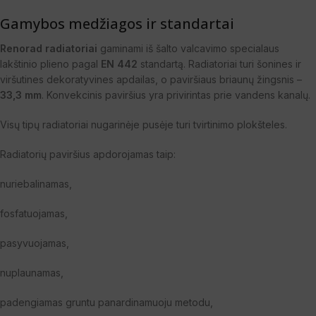
Gamybos medžiagos ir standartai
Renorad radiatoriai
gaminami iš šalto valcavimo specialaus
lakštinio plieno pagal
EN 442
standartą. Radiatoriai turi šonines ir
viršutines dekoratyvines apdailas, o paviršiaus briaunų žingsnis –
33,3 mm
. Konvekcinis paviršius yra privirintas prie vandens kanalų.
Visų tipų radiatoriai nugarinėje pusėje turi tvirtinimo plokšteles.
Radiatorių paviršius apdorojamas taip:
nuriebalinamas,
fosfatuojamas,
pasyvuojamas,
nuplaunamas,
padengiamas gruntu panardinamuoju metodu,