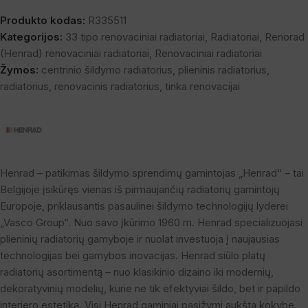
Produkto kodas:
R335511
Kategorijos:
33 tipo renovaciniai radiatoriai
,
Radiatoriai
,
Renorad
(Henrad) renovaciniai radiatoriai
,
Renovaciniai radiatoriai
Žymos:
centrinio šildymo radiatorius
,
plieninis radiatorius
,
radiatorius
,
renovacinis radiatorius
,
tinka renovacijai
Henrad – patikimas šildymo sprendimų gamintojas „Henrad“ – tai
Belgijoje įsikūręs vienas iš pirmaujančių radiatorių gamintojų
Europoje, priklausantis pasaulinei šildymo technologijų lyderei
„Vasco Group“. Nuo savo įkūrimo 1960 m. Henrad specializuojasi
plieninių radiatorių gamyboje ir nuolat investuoja į naujausias
technologijas bei gamybos inovacijas. Henrad siūlo platų
radiatorių asortimentą – nuo klasikinio dizaino iki modernių,
dekoratyvinių modelių, kurie ne tik efektyviai šildo, bet ir papildo
interjero estetiką. Visi Henrad gaminiai pasižymi aukšta kokybe,