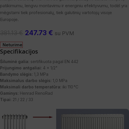
patikimumu, lengvu montavimu ir energiniu efektyvumu, todėl yra
mėgstami tiek profesionalų, tiek galutinių vartotojų visoje
Europoje.
247.73
€
381.13
€
su PVM
Neturime
Specifikacijos
Šiluminė galia:
sertifikuota pagal EN 442
Prijungimo antgaliai:
4 x 1/2"
Bandymo slėgis:
1,3 MPa
Maksimalus darbo slėgis:
1,0 MPa
Maksimali darbo temperatūra:
iki 110 °C
Gaminys:
Henrad RenoRad
Tipai:
21 / 22 / 33