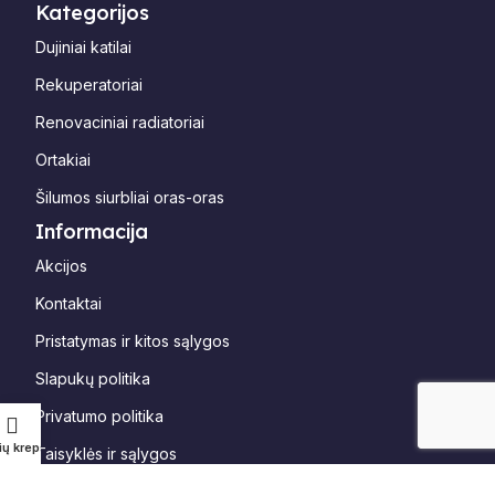
Kategorijos
Dujiniai katilai
Rekuperatoriai
Renovaciniai radiatoriai
Ortakiai
Šilumos siurbliai oras-oras
Informacija
Akcijos
Kontaktai
Pristatymas ir kitos sąlygos
Slapukų politika
Privatumo politika
ių krepšelis
Taisyklės ir sąlygos
Oras-vanduo galingumo skaičiuoklė