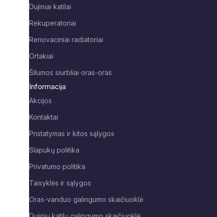
Dujiniai katilai
Rekuperatoriai
Renovaciniai radiatoriai
Ortakiai
Šilumos siurbliai oras-oras
Informacija
Akcijos
Kontaktai
Pristatymas ir kitos sąlygos
Slapukų politika
Privatumo politika
Taisyklės ir sąlygos
Oras-vanduo galingumo skaičiuoklė
Dujinių katilų galingumo skaičiuoklė