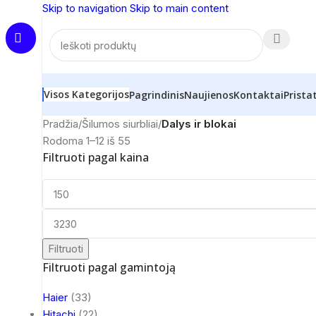
Skip to navigation
Skip to main content
Visos Kategorijos
Pagrindinis
Naujienos
Kontaktai
Prista
Pradžia
/
Šilumos siurbliai
/
Dalys ir blokai
Rodoma 1–12 iš 55
Filtruoti pagal kaina
Filtruoti
Filtruoti pagal gamintoją
Haier
(33)
Hitachi
(22)