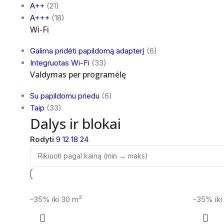
A++
(21)
A+++
(18)
Wi-Fi
Galima pridėti papildomą adapterį
(6)
Integruotas Wi-Fi
(33)
Valdymas per programėlę
Su papildomu priedu
(6)
Taip
(33)
Dalys ir blokai
Rodyti
9
12
18
24
-35%
iki 30 m²
-35%
ik