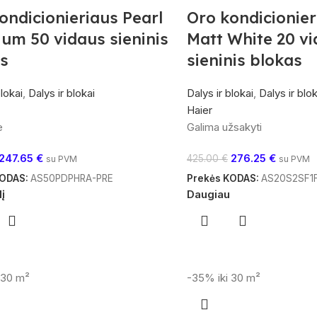
ondicionieriaus Pearl
Oro kondicionier
um 50 vidaus sieninis
Matt White 20 v
s
sieninis blokas
blokai
,
Dalys ir blokai
Dalys ir blokai
,
Dalys ir blok
Haier
e
Galima užsakyti
247.65
€
276.25
€
425.00
€
su PVM
su PVM
KODAS:
AS50PDPHRA-PRE
Prekės KODAS:
AS20S2SF1
lį
Daugiau
i 30 m²
-35%
iki 30 m²