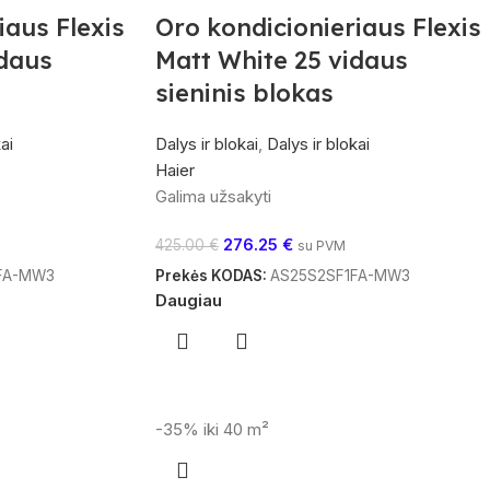
iaus Flexis
Oro kondicionieriaus Flexis
idaus
Matt White 25 vidaus
sieninis blokas
ai
Dalys ir blokai
,
Dalys ir blokai
Haier
Galima užsakyti
276.25
€
425.00
€
su PVM
FA-MW3
Prekės KODAS:
AS25S2SF1FA-MW3
Daugiau
-35%
iki 40 m²