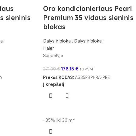
iaus
Oro kondicionieriaus Pearl
s sieninis
Premium 35 vidaus sieninis
blokas
ai
Dalys ir blokai
,
Dalys ir blokai
Haier
Sandėlyje
176.15
€
271.00
€
su PVM
A
Prekės KODAS:
AS35PBPHRA-PRE
Į krepšelį
-35%
iki 30 m²