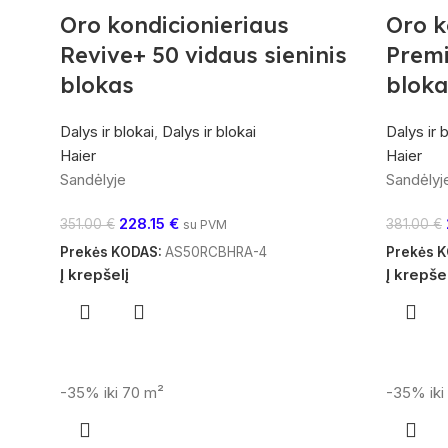
Oro kondicionieriaus
Oro k
Revive+ 50 vidaus sieninis
Premi
blokas
bloka
Dalys ir blokai
,
Dalys ir blokai
Dalys ir 
Haier
Haier
Sandėlyje
Sandėlyj
228.15
€
351.00
€
381.00
€
su PVM
Prekės KODAS:
AS50RCBHRA-4
Prekės 
Į krepšelį
Į krepše
-35%
iki 70 m²
-35%
ik