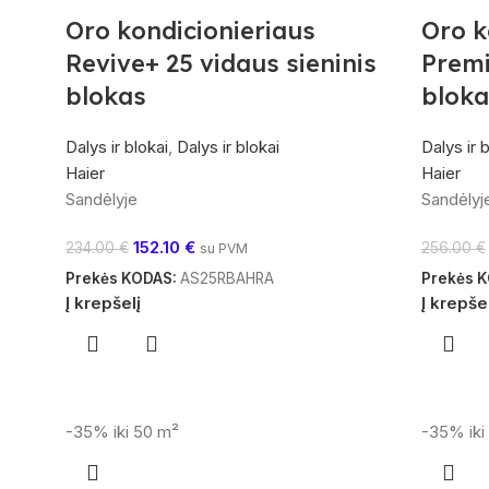
Oro kondicionieriaus
Oro k
Revive+ 25 vidaus sieninis
Premi
blokas
bloka
Dalys ir blokai
,
Dalys ir blokai
Dalys ir 
Haier
Haier
Sandėlyje
Sandėlyj
152.10
€
234.00
€
256.00
€
su PVM
Prekės KODAS:
AS25RBAHRA
Prekės 
Į krepšelį
Į krepše
-35%
iki 50 m²
-35%
ik