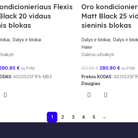
ondicionieriaus Flexis
Oro kondicionier
Black 20 vidaus
Matt Black 25 vi
nis blokas
sieninis blokas
blokai
,
Dalys ir blokai
Dalys ir blokai
,
Dalys ir blok
Haier
žsakyti
Galima užsakyti
280.80
€
280.80
€
431.99
€
su PVM
su PVM
KODAS:
AS20S2SF1FA-MB3
Prekės KODAS:
AS25S2SF1
Daugiau
1
2
3
4
5
→