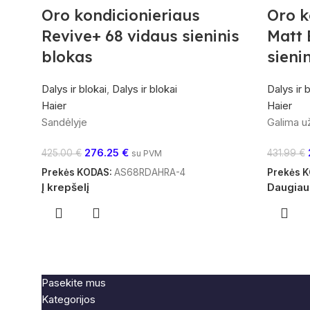
Oro kondicionieriaus
Oro k
Revive+ 68 vidaus sieninis
Matt 
blokas
sieni
Dalys ir blokai
,
Dalys ir blokai
Dalys ir 
Haier
Haier
Sandėlyje
Galima u
276.25
€
425.00
€
431.99
€
su PVM
Prekės KODAS:
AS68RDAHRA-4
Prekės 
Į krepšelį
Daugiau
Pasekite mus
Kategorijos