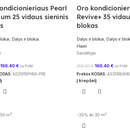
ondicionieriaus Pearl
Oro kondicionier
um 25 vidaus sieninis
Revive+ 35 vidau
s
blokas
blokai
,
Dalys ir blokai
Dalys ir blokai
,
Dalys ir blok
Haier
e
Sandėlyje
166.40
€
166.40
€
256.00
€
su PVM
su PVM
KODAS:
AS25PBPHRA-PRE
Prekės KODAS:
AS35RBAHR
lį
Į krepšelį
i 50 m²
-35%
iki 30 m²