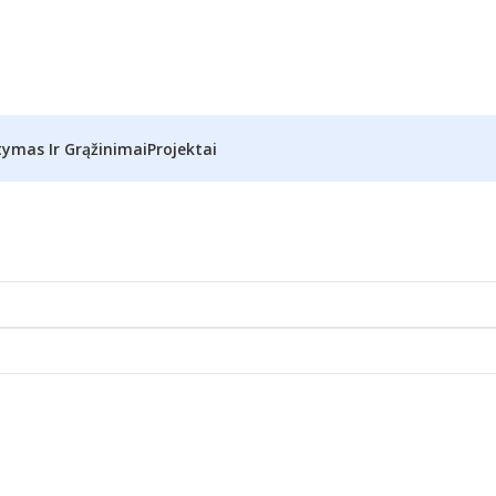
tymas Ir Grąžinimai
Projektai