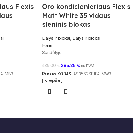
iaus Flexis
Oro kondicionieriaus Flexis
daus
Matt White 35 vidaus
sieninis blokas
ai
Dalys ir blokai
,
Dalys ir blokai
Haier
Sandėlyje
285.35
€
439.00
€
su PVM
FA-MB3
Prekės KODAS:
AS35S2SF1FA-MW3
Į krepšelį