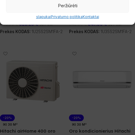
Peržiūrėti
Haier
Haier
Sandėlyje
Sandėlyje
slapukai
Privatumo politika
Kontaktai
523.25
€
547.30
€
805.00
€
842.00
€
su PVM
su PVM
Prekės KODAS:
1U25S2SM1FA-2
Prekės KODAS:
1U35S2SM1FA-2
Į Krepšelį
Į Krepšelį
-20%
-20%
IKI 30 M²
IKI 30 M²
Hitachi airHome 400 oro
Oro kondicionierius Hitachi