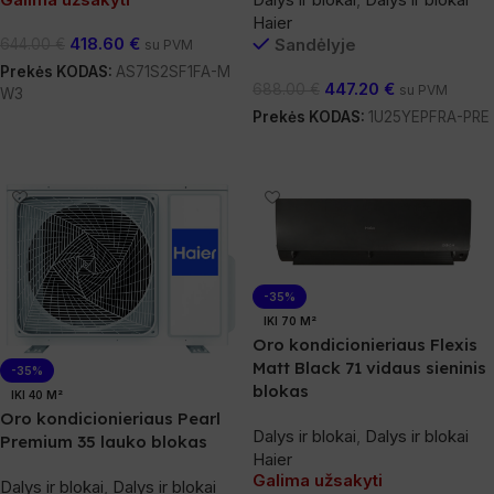
Haier
418.60
€
Sandėlyje
644.00
€
su PVM
Prekės KODAS:
AS71S2SF1FA-M
447.20
€
688.00
€
su PVM
W3
Prekės KODAS:
1U25YEPFRA-PRE
Daugiau
Į Krepšelį
-35%
IKI 70 M²
Oro kondicionieriaus Flexis
Matt Black 71 vidaus sieninis
-35%
blokas
IKI 40 M²
Oro kondicionieriaus Pearl
Dalys ir blokai
,
Dalys ir blokai
Premium 35 lauko blokas
Haier
Galima užsakyti
Dalys ir blokai
,
Dalys ir blokai