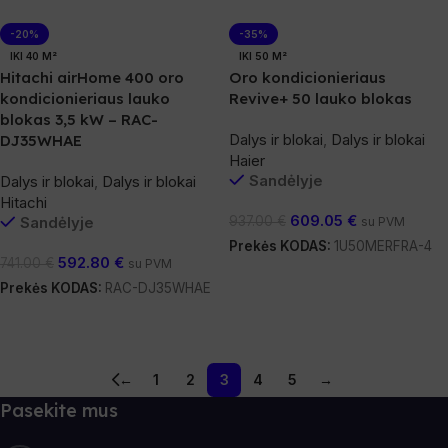
-20%
-35%
IKI 40 M²
IKI 50 M²
Hitachi airHome 400 oro
Oro kondicionieriaus
kondicionieriaus lauko
Revive+ 50 lauko blokas
blokas 3,5 kW – RAC-
Dalys ir blokai
,
Dalys ir blokai
DJ35WHAE
Haier
Sandėlyje
Dalys ir blokai
,
Dalys ir blokai
Hitachi
609.05
€
Sandėlyje
937.00
€
su PVM
Prekės KODAS:
1U50MERFRA-4
592.80
€
741.00
€
su PVM
Į Krepšelį
Prekės KODAS:
RAC-DJ35WHAE
Į Krepšelį
←
1
2
3
4
5
→
Pasekite mus