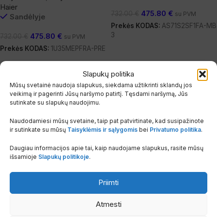
Haier
475.80
€
732.00
€
su PVM
Sandėlyje
Prekės KODAS:
AS71S2SF1FA-MB
3
475.80
€
732.00
€
su PVM
Daugiau
Prekės KODAS:
1U35MEPFRA-PRE
Į Krepšelį
Slapukų politika
Mūsų svetainė naudoja slapukus, siekdama užtikrinti sklandų jos
veikimą ir pagerinti Jūsų naršymo patirtį. Tęsdami naršymą, Jūs
sutinkate su slapukų naudojimu.
Naudodamiesi mūsų svetaine, taip pat patvirtinate, kad susipažinote
ir sutinkate su mūsų
Taisyklėmis ir sąlygomis
bei
Privatumo politika
.
Daugiau informacijos apie tai, kaip naudojame slapukus, rasite mūsų
išsamioje
Slapukų politikoje
.
-35%
-35%
IKI 30 M²
IKI 40 M²
Priimti
Oro kondicionieriaus Flexis
Oro kondicionieriaus Flexis
25 lauko blokas
35 lauko blokas
Atmesti
Dalys ir blokai
,
Dalys ir blokai
Dalys ir blokai
,
Dalys ir blokai