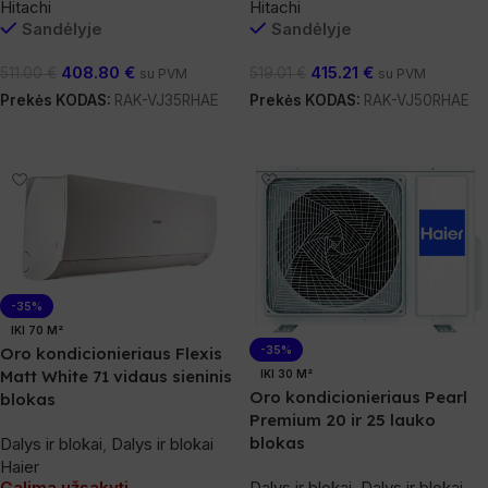
Hitachi
Hitachi
Sandėlyje
Sandėlyje
408.80
€
415.21
€
511.00
€
519.01
€
su PVM
su PVM
Prekės KODAS:
RAK-VJ35RHAE
Prekės KODAS:
RAK-VJ50RHAE
Į Krepšelį
Į Krepšelį
-35%
IKI 70 M²
-35%
Oro kondicionieriaus Flexis
Matt White 71 vidaus sieninis
IKI 30 M²
Oro kondicionieriaus Pearl
blokas
Premium 20 ir 25 lauko
blokas
Dalys ir blokai
,
Dalys ir blokai
Haier
Dalys ir blokai
,
Dalys ir blokai
Galima užsakyti