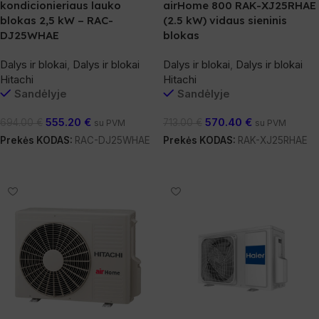
kondicionieriaus lauko
airHome 800 RAK-XJ25RHAE
blokas 2,5 kW – RAC-
(2.5 kW) vidaus sieninis
DJ25WHAE
blokas
Dalys ir blokai
,
Dalys ir blokai
Dalys ir blokai
,
Dalys ir blokai
Hitachi
Hitachi
Sandėlyje
Sandėlyje
555.20
€
570.40
€
694.00
€
713.00
€
su PVM
su PVM
Prekės KODAS:
RAC-DJ25WHAE
Prekės KODAS:
RAK-XJ25RHAE
Į Krepšelį
Į Krepšelį