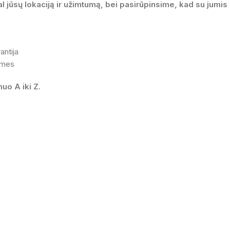
 jūsų lokaciją ir užimtumą, bei pasirūpinsime, kad su jumis
antija
 mes
uo A iki Z.