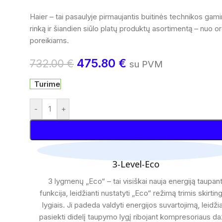
Haier – tai pasaulyje pirmaujantis buitinės technikos gamin
rinką ir šiandien siūlo platų produktų asortimentą – nuo 
poreikiams.
475.80
€
732.00
€
su PVM
Turime
-
+
3-Level-Eco
3 lygmenų „Eco“ – tai visiškai nauja energiją taupant
funkcija, leidžianti nustatyti „Eco“ režimą trimis skirtin
lygiais. Ji padeda valdyti energijos suvartojimą, leidži
pasiekti didelį taupymo lygį ribojant kompresoriaus da