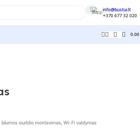
info@bustui.lt
+370 677 32 020
0.0
as
šilumos siurblio montavimas
,
Wi-Fi valdymas