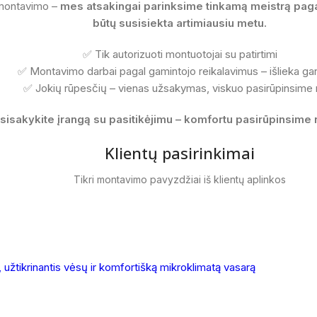
 montavimo –
mes atsakingai parinksime tinkamą meistrą pagal
būtų susisiekta artimiausiu metu.
✅ Tik autorizuoti montuotojai su patirtimi
✅ Montavimo darbai pagal gamintojo reikalavimus – išlieka gar
✅ Jokių rūpesčių – vienas užsakymas, viskuo pasirūpinsime
sisakykite įrangą su pasitikėjimu – komfortu pasirūpinsime n
Klientų pasirinkimai
Tikri montavimo pavyzdžiai iš klientų aplinkos