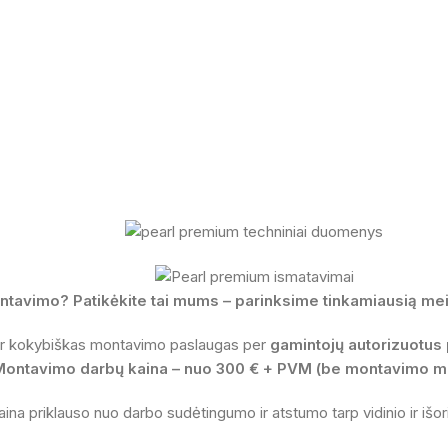
ntavimo? Patikėkite tai mums – parinksime tinkamiausią meis
 ir kokybiškas montavimo paslaugas per
gamintojų autorizuotus 
Montavimo darbų kaina – nuo 300 € + PVM (be montavimo m
aina priklauso nuo darbo sudėtingumo ir atstumo tarp vidinio ir išori