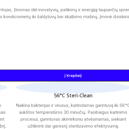
tojas, žinomas dėl inovatyvių, patikimų ir energiją taupančių sprend
oro kondicionierių iki šaldytuvų bei skalbimo mašinų. Įmonė išsiski
Į Krepšelį
56°C Steri-Clean
i
Naikina bakterijas ir virusus, kaitindamas garintuvą iki 56 °
gais
aukštos temperatūros 30 minučių. Pasibaigus kaitinimo
ant
procesui, garintuvas akimirksniu atvėsinamas, siekiant
žnį.
užtikrinti dar geresnį sterilizavimo efektyvumą.