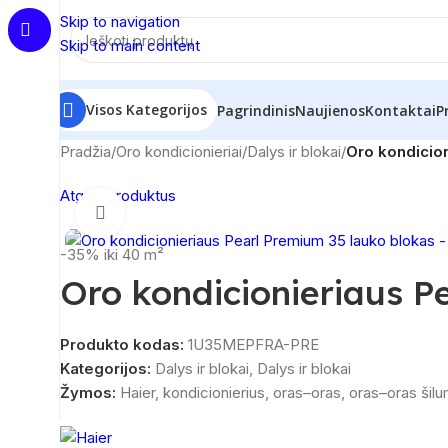
Skip to navigation
Skip to main content
Visos Kategorijos
Pagrindinis
Naujienos
Kontaktai
P
Pradžia
/
Oro kondicionieriai
/
Dalys ir blokai
/
Oro kondicio
Atgal į produktus
Spustelėkite, norėdami padidinti
-35%
iki 40 m²
Oro kondicionieriaus P
Produkto kodas:
1U35MEPFRA-PRE
Kategorijos:
Dalys ir blokai
,
Dalys ir blokai
Žymos:
Haier
,
kondicionierius
,
oras–oras
,
oras–oras šilu