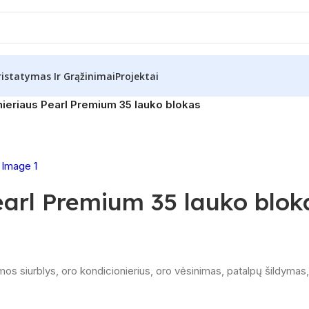
ristatymas Ir Grąžinimai
Projektai
nieriaus Pearl Premium 35 lauko blokas
earl Premium 35 lauko blok
mos siurblys
,
oro kondicionierius
,
oro vėsinimas
,
patalpų šildymas
,