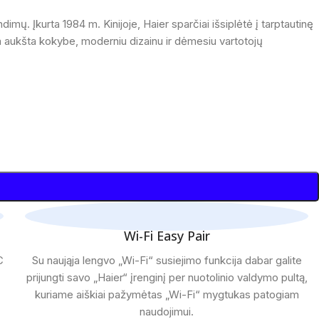
imų. Įkurta 1984 m. Kinijoje, Haier sparčiai išsiplėtė į tarptautinę
ria aukšta kokybe, moderniu dizainu ir dėmesiu vartotojų
Wi-Fi Easy Pair
C
Su naująja lengvo „Wi-Fi“ susiejimo funkcija dabar galite
prijungti savo „Haier“ įrenginį per nuotolinio valdymo pultą,
kuriame aiškiai pažymėtas „Wi-Fi“ mygtukas patogiam
naudojimui.