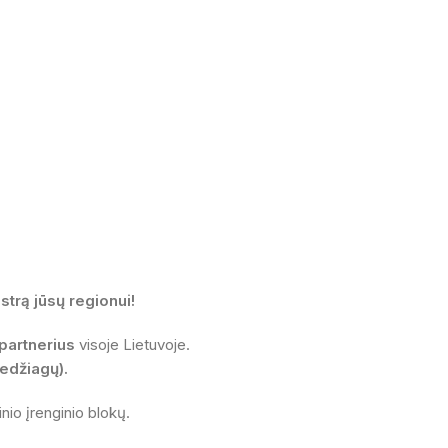
trą jūsų regionui!
partnerius
visoje Lietuvoje.
edžiagų).
nio įrenginio blokų.