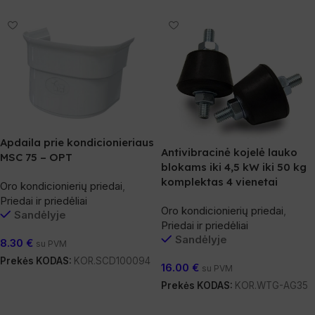
Apdaila prie kondicionieriaus
Antivibracinė kojelė lauko
MSC 75 – OPT
blokams iki 4,5 kW iki 50 kg
komplektas 4 vienetai
Oro kondicionierių priedai
,
Priedai ir priedėliai
Oro kondicionierių priedai
,
Sandėlyje
Priedai ir priedėliai
Sandėlyje
8.30
€
su PVM
Prekės KODAS:
KOR.SCD100094
16.00
€
su PVM
Į Krepšelį
Prekės KODAS:
KOR.WTG-AG35
Į Krepšelį