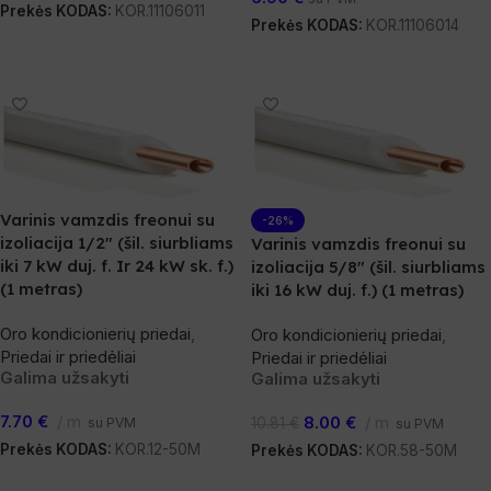
Prekės KODAS:
KOR.11106011
Prekės KODAS:
KOR.11106014
Daugiau
Į Krepšelį
Varinis vamzdis freonui su
-26%
izoliacija 1/2″ (šil. siurbliams
Varinis vamzdis freonui su
iki 7 kW duj. f. Ir 24 kW sk. f.)
izoliacija 5/8″ (šil. siurbliams
(1 metras)
iki 16 kW duj. f.) (1 metras)
Oro kondicionierių priedai
,
Oro kondicionierių priedai
,
Priedai ir priedėliai
Priedai ir priedėliai
Galima užsakyti
Galima užsakyti
7.70
€
m
8.00
€
m
su PVM
10.81
€
su PVM
Prekės KODAS:
KOR.12-50M
Prekės KODAS:
KOR.58-50M
Į Krepšelį
Į Krepšelį