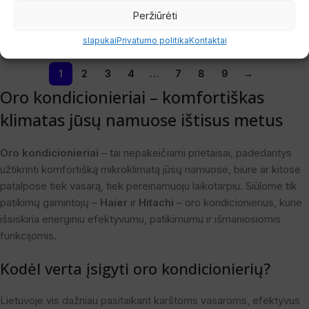
Prekės KODAS:
KOR.AV401
Peržiūrėti
Į Krepšelį
Į Krepšelį
slapukai
Privatumo politika
Kontaktai
1
2
3
4
…
7
8
9
→
Oro kondicionieriai – komfortiškas
klimatas jūsų namuose ištisus metus
Oro kondicionieriai
– tai nepakeičiami prietaisai, padedantys
užtikrinti komfortišką mikroklimatą jūsų namuose, biure ar kitose
patalpose tiek vasarą, tiek pereinamuoju laikotarpiu. Siūlome tik
patikimų gamintojų –
Haier
ir
Hitachi
– oro kondicionierius, kurie
išsiskiria energiniu efektyvumu, patikimumu ir išmaniosiomis
funkcijomis.
Kodėl verta įsigyti oro kondicionierių?
Lietuvoje vis dažniau pasitaikant karštoms vasaroms, efektyvus