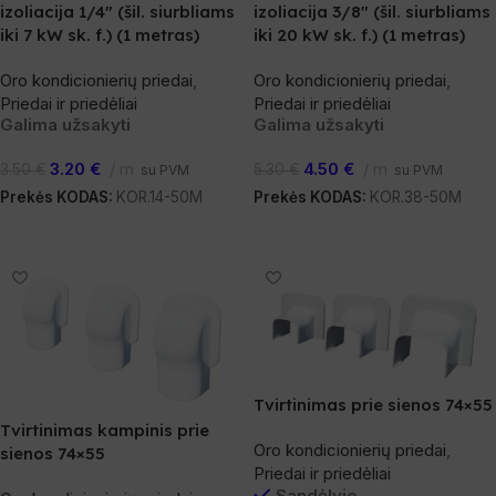
izoliacija 1/4″ (šil. siurbliams
izoliacija 3/8″ (šil. siurbliams
iki 7 kW sk. f.) (1 metras)
iki 20 kW sk. f.) (1 metras)
Oro kondicionierių priedai
,
Oro kondicionierių priedai
,
Priedai ir priedėliai
Priedai ir priedėliai
Galima užsakyti
Galima užsakyti
3.20
€
m
4.50
€
m
3.50
€
5.30
€
su PVM
su PVM
Prekės KODAS:
KOR.14-50M
Prekės KODAS:
KOR.38-50M
Į Krepšelį
Į Krepšelį
Tvirtinimas prie sienos 74×55
Tvirtinimas kampinis prie
Oro kondicionierių priedai
,
sienos 74×55
Priedai ir priedėliai
Sandėlyje