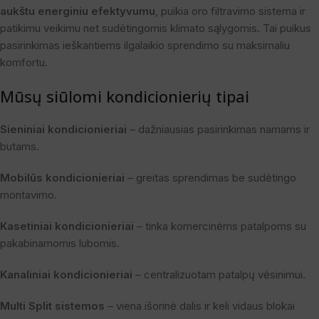
aukštu energiniu efektyvumu
, puikia oro filtravimo sistema ir
patikimu veikimu net sudėtingomis klimato sąlygomis. Tai puikus
pasirinkimas ieškantiems ilgalaikio sprendimo su maksimaliu
komfortu.
Mūsų siūlomi kondicionierių tipai
Sieniniai kondicionieriai
– dažniausias pasirinkimas namams ir
butams.
Mobilūs kondicionieriai
– greitas sprendimas be sudėtingo
montavimo.
Kasetiniai kondicionieriai
– tinka komercinėms patalpoms su
pakabinamomis lubomis.
Kanaliniai kondicionieriai
– centralizuotam patalpų vėsinimui.
Multi Split sistemos
– viena išorinė dalis ir keli vidaus blokai