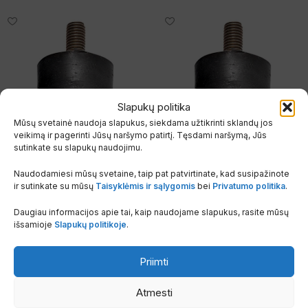
Slapukų politika
Mūsų svetainė naudoja slapukus, siekdama užtikrinti sklandų jos
veikimą ir pagerinti Jūsų naršymo patirtį. Tęsdami naršymą, Jūs
sutinkate su slapukų naudojimu.
Naudodamiesi mūsų svetaine, taip pat patvirtinate, kad susipažinote
ir sutinkate su mūsų
Taisyklėmis ir sąlygomis
bei
Privatumo politika
.
Antivibr. kojelė iki 3 kW
Antivibracinė kojelė lauko
komplektas 4 vienetai
blokams 8-24 kW
Daugiau informacijos apie tai, kaip naudojame slapukus, rasite mūsų
komplektas 4 vienetai
išsamioje
Slapukų politikoje
.
Oro kondicionierių priedai
,
Priedai ir priedėliai
Oro kondicionierių priedai
,
Sandėlyje
Priedai ir priedėliai
Priimti
Sandėlyje
18.00
€
su PVM
Atmesti
24.00
€
su PVM
Prekės KODAS:
KO1.SCC500018