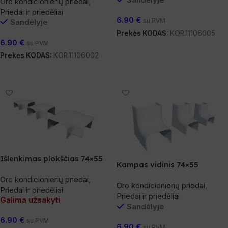
Oro kondicionierių priedai
,
Priedai ir priedėliai
6.90
€
su PVM
Sandėlyje
Prekės KODAS:
KOR.11106005
6.90
€
su PVM
Į Krepšelį
Prekės KODAS:
KOR.11106002
Į Krepšelį
Išlenkimas plokščias 74×55
Kampas vidinis 74×55
Oro kondicionierių priedai
,
Oro kondicionierių priedai
,
Priedai ir priedėliai
Priedai ir priedėliai
Galima užsakyti
Sandėlyje
6.90
€
su PVM
6.90
€
su PVM