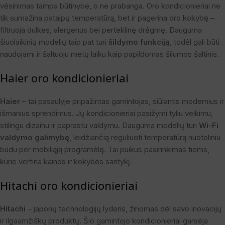
vėsinimas tampa būtinybe, o ne prabanga. Oro kondicionieriai ne
tik sumažina patalpų temperatūrą, bet ir pagerina oro kokybę –
filtruoja dulkes, alergenus bei perteklinę drėgmę. Dauguma
šiuolaikinių modelių taip pat turi
šildymo funkciją
, todėl gali būti
naudojami ir šaltuoju metų laiku kaip papildomas šilumos šaltinis.
Haier oro kondicionieriai
Haier
– tai pasaulyje pripažintas gamintojas, siūlantis modernius ir
išmanius sprendimus. Jų kondicionieriai pasižymi tyliu veikimu,
stilingu dizainu ir paprastu valdymu. Dauguma modelių turi
Wi-Fi
valdymo galimybę
, leidžiančią reguliuoti temperatūrą nuotoliniu
būdu per mobiliąją programėlę. Tai puikus pasirinkimas tiems,
kurie vertina kainos ir kokybės santykį.
Hitachi oro kondicionieriai
Hitachi
– japonų technologijų lyderis, žinomas dėl savo inovacijų
ir ilgaamžiškų produktų. Šio gamintojo kondicionieriai garsėja