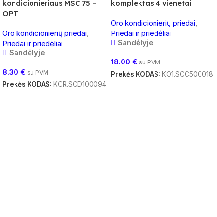
kondicionieriaus MSC 75 –
komplektas 4 vienetai
OPT
Oro kondicionierių priedai
,
Oro kondicionierių priedai
,
Priedai ir priedėliai
Sandėlyje
Priedai ir priedėliai
Sandėlyje
18.00
€
su PVM
8.30
€
su PVM
Prekės KODAS:
KO1.SCC500018
Prekės KODAS:
KOR.SCD100094
Į Krepšelį
Į Krepšelį