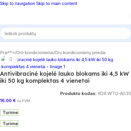
Skip to navigation
Skip to main content
Pradžia
/
Oro kondicionieriai
/
Oro kondicionierių priedai
Spustelėkite, norėdami padidinti
Antivibracinė kojelė lauko blokams iki 4,5 kW
iki 50 kg komplektas 4 vienetai
Produkto kodas:
KOR.WTG-AG35
16.00
€
su PVM
Turime
Turime