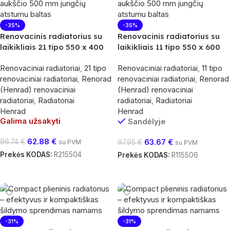
-35%
-35%
Renovacinis radiatorius su
Renovacinis radiatorius su
laikikliais 21 tipo 550 x 400
laikikliais 11 tipo 550 x 600
Renovaciniai radiatoriai
,
21 tipo
Renovaciniai radiatoriai
,
11 tipo
renovaciniai radiatoriai
,
Renorad
renovaciniai radiatoriai
,
Renorad
(Henrad) renovaciniai
(Henrad) renovaciniai
radiatoriai
,
Radiatoriai
radiatoriai
,
Radiatoriai
Henrad
Henrad
Galima užsakyti
Sandėlyje
62.88
€
63.67
€
96.74
€
su PVM
97.95
€
su PVM
Prekės KODAS:
R215504
Prekės KODAS:
R115506
Daugiau
Į Krepšelį
-31%
-31%