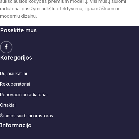
aukščiausios kokybės
premium
modelių.
Visi mūsų siūlomi
radiatoriai pasižymi aukštu efektyvumu, ilgaamžiškumu ir
moderniu dizainu.
Pasekite mus
Kategorijos
Dujiniai katilai
Rekuperatoriai
Renovaciniai radiatoriai
Ortakiai
Šilumos siurbliai oras-oras
Informacija