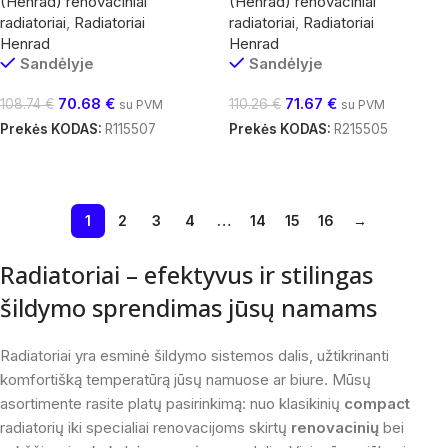
(Henrad) renovaciniai
(Henrad) renovaciniai
radiatoriai
,
Radiatoriai
radiatoriai
,
Radiatoriai
Henrad
Henrad
Sandėlyje
Sandėlyje
70.68
€
71.67
€
108.74
€
110.26
€
su PVM
su PVM
Prekės KODAS:
R115507
Prekės KODAS:
R215505
Į Krepšelį
Į Krepšelį
1
2
3
4
…
14
15
16
→
Radiatoriai – efektyvus ir stilingas
šildymo sprendimas jūsų namams
Radiatoriai yra esminė šildymo sistemos dalis, užtikrinanti
komfortišką temperatūrą jūsų namuose ar biure.
Mūsų
asortimente rasite platų pasirinkimą: nuo klasikinių
compact
radiatorių iki specialiai renovacijoms skirtų
renovacinių
bei