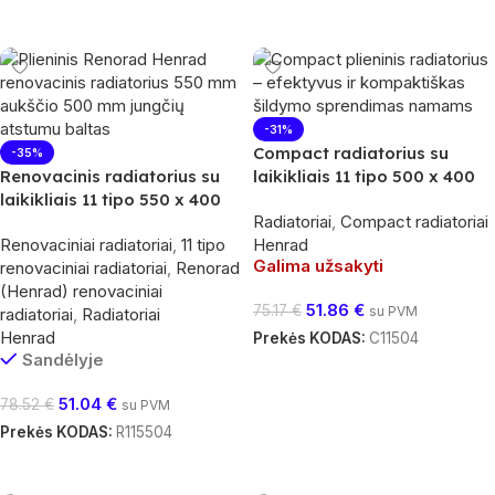
Į Krepšelį
Į Krepšelį
-31%
Compact radiatorius su
-35%
Renovacinis radiatorius su
laikikliais 11 tipo 500 x 400
laikikliais 11 tipo 550 x 400
Radiatoriai
,
Compact radiatoriai
Renovaciniai radiatoriai
,
11 tipo
Henrad
Galima užsakyti
renovaciniai radiatoriai
,
Renorad
(Henrad) renovaciniai
51.86
€
75.17
€
su PVM
radiatoriai
,
Radiatoriai
Henrad
Prekės KODAS:
C11504
Sandėlyje
Daugiau
51.04
€
78.52
€
su PVM
Prekės KODAS:
R115504
Į Krepšelį