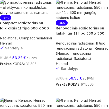
-31%
Compact radiatorius su
-35%
laikikliais 11 tipo 500 x 500
Renovacinis radiatorius su
laikikliais 11 tipo 550 x 500
Radiatoriai
,
Compact radiatoriai
Henrad
Renovaciniai radiatoriai
,
11 tipo
Sandėlyje
renovaciniai radiatoriai
,
Renorad
(Henrad) renovaciniai
56.22
€
81.48
€
su PVM
radiatoriai
,
Radiatoriai
Henrad
Prekės KODAS:
C11505
Sandėlyje
Į Krepšelį
56.55
€
87.00
€
su PVM
Prekės KODAS:
R115505
Į Krepšelį