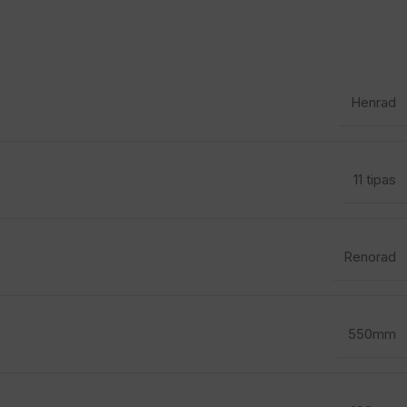
Henrad
11 tipas
Renorad
550mm