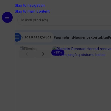
Skip to navigation
Skip to main content
Visos Kategorijos
Pagrindinis
Naujienos
Kontaktai
P
Pradžia
/
Radiatoriai
/
Renovaciniai radiatoriai
/
Renorad (He
-35%