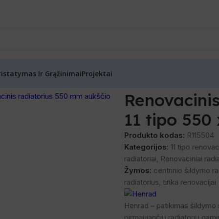
ristatymas Ir Grąžinimai
Projektai
nrad) renovaciniai radiatoriai
/
Renovacinis radiatorius su laikikl
Renovacinis 
11 tipo 550
Produkto kodas:
R115504
Kategorijos:
11 tipo renovaci
radiatoriai
,
Renovaciniai radia
Žymos:
centrinio šildymo ra
radiatorius
,
tinka renovacijai
Henrad – patikimas šildymo s
pirmaujančių radiatorių gami