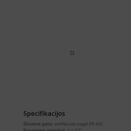
Spustelėkite, norėdami pa
Specifikacijos
Šiluminė galia:
sertifikuota pagal EN 442
Prijungimo antgaliai:
4 x 1/2"