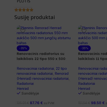
PLOTIS
Susiję produktai
-35%
-35%
Renovacinis radiatorius su
Renovacinis rad
laikikliais 22 tipo 550 x 500
laikikliais 11 ti
Renovaciniai radiatoriai
,
22 tipo
Renovaciniai radia
renovaciniai radiatoriai
,
Renorad
renovaciniai radiat
(Henrad) renovaciniai radiatoriai
,
(Henrad) renovacin
Radiatoriai
Radiatoriai
Henrad
Henrad
Sandėlyje
Sandėlyje
87.76
€
98.50
€
135.01
€
151.54
€
su PVM