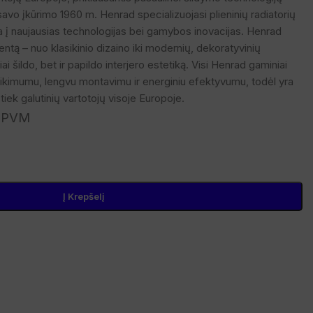
avo įkūrimo 1960 m. Henrad specializuojasi plieninių radiatorių
a į naujausias technologijas bei gamybos inovacijas. Henrad
mentą – nuo klasikinio dizaino iki modernių, dekoratyvinių
ai šildo, bet ir papildo interjero estetiką. Visi Henrad gaminiai
ikimumu, lengvu montavimu ir energiniu efektyvumu, todėl yra
iek galutinių vartotojų visoje Europoje.
 PVM
Į Krepšelį