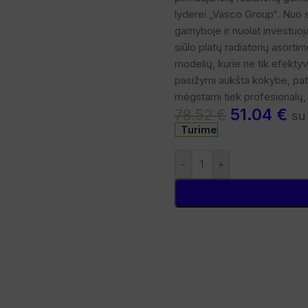
lyderei „Vasco Group“. Nuo s
gamyboje ir nuolat investuoj
siūlo platų radiatorių asorti
modelių, kurie ne tik efektyvi
pasižymi aukšta kokybe, pat
mėgstami tiek profesionalų, t
51.04
€
78.52
€
su
didinti
Turime
-
+