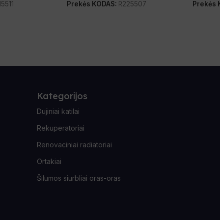
15511
Prekės KODAS:
R225507
Prekės
Kategorijos
Dujiniai katilai
Rekuperatoriai
Renovaciniai radiatoriai
Ortakiai
Šilumos siurbliai oras-oras