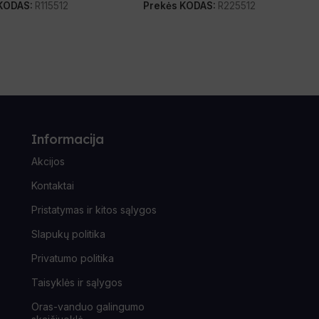
 KODAS:
R115512
Prekės KODAS:
R225512
Informacija
Akcijos
Kontaktai
Pristatymas ir kitos sąlygos
Slapukų politika
Privatumo politika
Taisyklės ir sąlygos
Oras-vanduo galingumo