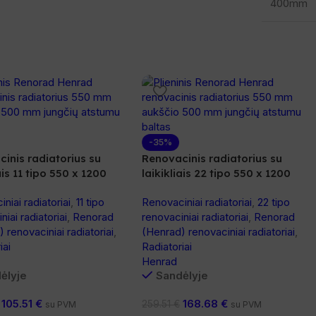
400mm
-35%
inis radiatorius su
Renovacinis radiatorius su
ais 11 tipo 550 x 1200
laikikliais 22 tipo 550 x 1200
niai radiatoriai
,
11 tipo
Renovaciniai radiatoriai
,
22 tipo
niai radiatoriai
,
Renorad
renovaciniai radiatoriai
,
Renorad
 renovaciniai radiatoriai
,
(Henrad) renovaciniai radiatoriai
,
iai
Radiatoriai
Henrad
ėlyje
Sandėlyje
105.51
€
168.68
€
259.51
€
su PVM
su PVM