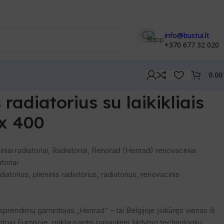
info@bustui.lt
+370 677 32 020
0.0
iais 11 tipo 550 x 400
radiatorius su laikikliais
 x 400
niai radiatoriai
,
Radiatoriai
,
Renorad (Henrad) renovaciniai
toriai
diatorius
,
plieninis radiatorius
,
radiatorius
,
renovacinis
prendimų gamintojas „Henrad“ – tai Belgijoje įsikūręs vienas iš
ntojų Europoje, priklausantis pasaulinei šildymo technologijų