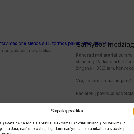
Gamybos medžiago
mos pakabinimo laikikliais
Renorad radiatoriai
gaminami
standartą. Radiatoriai turi šo
žingsnis –
33,3 mm
. Konvekci
Visų tipų radiatoriai nugarinėj
Radiatorių paviršius apdoroja
nuriebalinamas,
Slapukų politika
fosfatuojamas,
ų svetainė naudoja slapukus, siekdama užtikrinti sklandų jos veikimą ir
erinti Jūsų naršymo patirtį. Tęsdami naršymą, Jūs sutinkate su slapukų
pasyvuojamas,
udojimu.