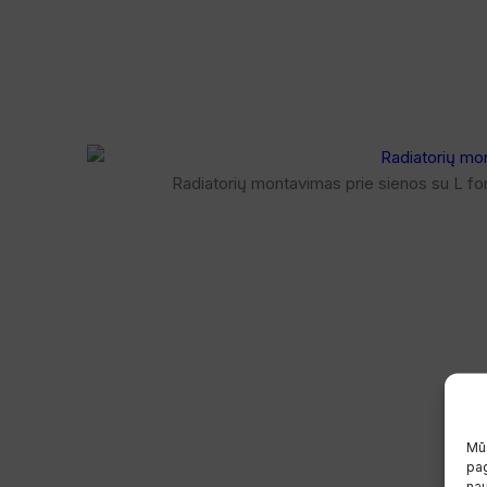
Radiatorių montavimas prie sienos su L for
Mūs
pag
na