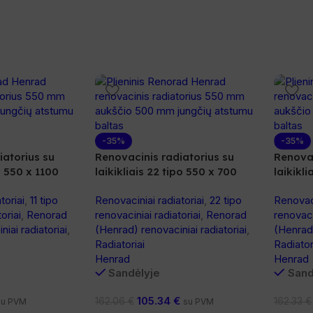
-35%
-35%
iatorius su
Renovacinis radiatorius su
Renovac
po 550 x 1100
laikikliais 22 tipo 550 x 700
laikikli
toriai
,
11 tipo
Renovaciniai radiatoriai
,
22 tipo
Renovaci
oriai
,
Renorad
renovaciniai radiatoriai
,
Renorad
renovaci
iai radiatoriai
,
(Henrad) renovaciniai radiatoriai
,
(Henrad)
Radiatoriai
Radiator
Henrad
Henrad
Sandėlyje
Sand
105.34
€
162.06
€
162.33
€
su PVM
su PVM