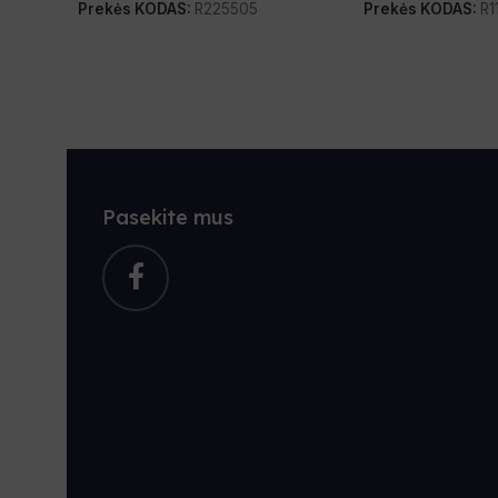
Prekės KODAS:
R225505
Prekės KODAS:
R1
Pasekite mus