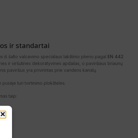
s ir standartai
 iš šalto valcavimo specialaus lakštinio plieno pagal
EN 442
nines ir viršutines dekoratyvines apdailas, o paviršiaus briaunų
nis paviršius yra privirintas prie vandens kanalų.
e pusėje turi tvirtinimo plokšteles.
mas taip: