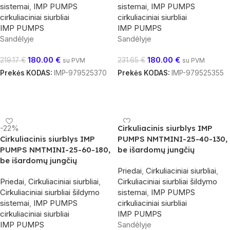
sistemai
,
IMP PUMPS
sistemai
,
IMP PUMPS
cirkuliaciniai siurbliai
cirkuliaciniai siurbliai
IMP PUMPS
IMP PUMPS
Sandėlyje
Sandėlyje
180.00
€
180.00
€
219.17
€
231.65
€
su PVM
su PVM
Prekės KODAS:
IMP-979525370
Prekės KODAS:
IMP-979525355
Į Krepšelį
Į Krepšelį
-22%
Cirkuliacinis siurblys IMP
Cirkuliacinis siurblys IMP
PUMPS NMTMINI-25-40-130,
PUMPS NMTMINI-25-60-180,
be išardomų jungčių
be išardomų jungčių
Priedai
,
Cirkuliaciniai siurbliai
,
Priedai
,
Cirkuliaciniai siurbliai
,
Cirkuliaciniai siurbliai šildymo
Cirkuliaciniai siurbliai šildymo
sistemai
,
IMP PUMPS
sistemai
,
IMP PUMPS
cirkuliaciniai siurbliai
cirkuliaciniai siurbliai
IMP PUMPS
IMP PUMPS
Sandėlyje