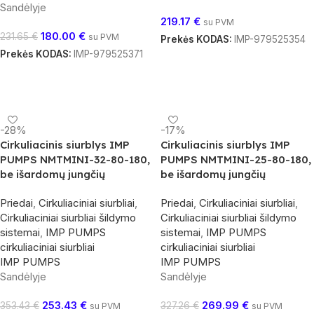
Sandėlyje
219.17
€
su PVM
180.00
€
231.65
€
su PVM
Prekės KODAS:
IMP-979525354
Prekės KODAS:
IMP-979525371
Į Krepšelį
Į Krepšelį
-28%
-17%
Cirkuliacinis siurblys IMP
Cirkuliacinis siurblys IMP
PUMPS NMTMINI-32-80-180,
PUMPS NMTMINI-25-80-180,
be išardomų jungčių
be išardomų jungčių
Priedai
,
Cirkuliaciniai siurbliai
,
Priedai
,
Cirkuliaciniai siurbliai
,
Cirkuliaciniai siurbliai šildymo
Cirkuliaciniai siurbliai šildymo
sistemai
,
IMP PUMPS
sistemai
,
IMP PUMPS
cirkuliaciniai siurbliai
cirkuliaciniai siurbliai
IMP PUMPS
IMP PUMPS
Sandėlyje
Sandėlyje
253.43
€
269.99
€
353.43
€
327.26
€
su PVM
su PVM