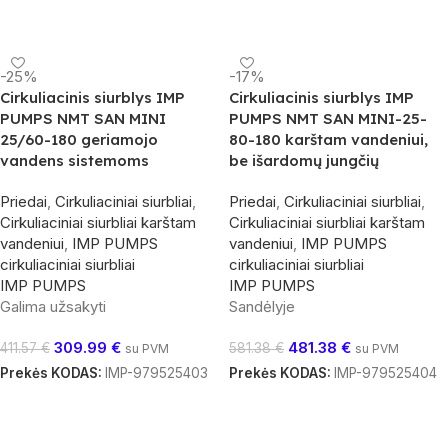
Į Krepšelį
Į Krepšelį
-25%
-17%
Cirkuliacinis siurblys IMP
Cirkuliacinis siurblys IMP
PUMPS NMT SAN MINI
PUMPS NMT SAN MINI-25-
25/60-180 geriamojo
80-180 karštam vandeniui,
vandens sistemoms
be išardomų jungčių
Priedai
,
Cirkuliaciniai siurbliai
,
Priedai
,
Cirkuliaciniai siurbliai
,
Cirkuliaciniai siurbliai karštam
Cirkuliaciniai siurbliai karštam
vandeniui
,
IMP PUMPS
vandeniui
,
IMP PUMPS
cirkuliaciniai siurbliai
cirkuliaciniai siurbliai
IMP PUMPS
IMP PUMPS
Galima užsakyti
Sandėlyje
309.99
€
481.38
€
411.57
€
581.38
€
su PVM
su PVM
Prekės KODAS:
IMP-979525403
Prekės KODAS:
IMP-979525404
Į Krepšelį
Į Krepšelį