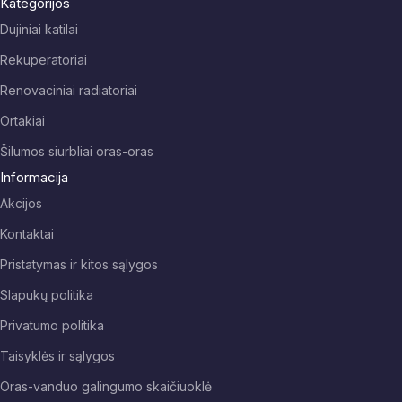
Kategorijos
Dujiniai katilai
Rekuperatoriai
Renovaciniai radiatoriai
Ortakiai
Šilumos siurbliai oras-oras
Informacija
Akcijos
Kontaktai
Pristatymas ir kitos sąlygos
Slapukų politika
Privatumo politika
Taisyklės ir sąlygos
Oras-vanduo galingumo skaičiuoklė