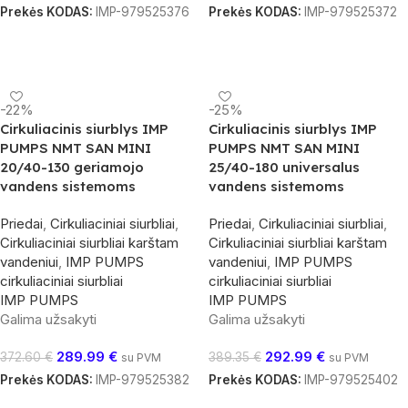
Prekės KODAS:
IMP-979525376
Prekės KODAS:
IMP-979525372
Į Krepšelį
Į Krepšelį
-22%
-25%
Cirkuliacinis siurblys IMP
Cirkuliacinis siurblys IMP
PUMPS NMT SAN MINI
PUMPS NMT SAN MINI
20/40-130 geriamojo
25/40-180 universalus
vandens sistemoms
vandens sistemoms
Priedai
,
Cirkuliaciniai siurbliai
,
Priedai
,
Cirkuliaciniai siurbliai
,
Cirkuliaciniai siurbliai karštam
Cirkuliaciniai siurbliai karštam
vandeniui
,
IMP PUMPS
vandeniui
,
IMP PUMPS
cirkuliaciniai siurbliai
cirkuliaciniai siurbliai
IMP PUMPS
IMP PUMPS
Galima užsakyti
Galima užsakyti
289.99
€
292.99
€
372.60
€
389.35
€
su PVM
su PVM
Prekės KODAS:
IMP-979525382
Prekės KODAS:
IMP-979525402