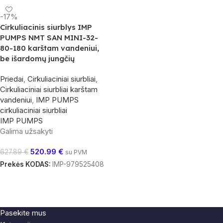
-17%
Cirkuliacinis siurblys IMP
PUMPS NMT SAN MINI-32-
80-180 karštam vandeniui,
be išardomų jungčių
Priedai
,
Cirkuliaciniai siurbliai
,
Cirkuliaciniai siurbliai karštam
vandeniui
,
IMP PUMPS
cirkuliaciniai siurbliai
IMP PUMPS
Galima užsakyti
520.99
€
627.89
€
su PVM
Prekės KODAS:
IMP-979525408
Į Krepšelį
Pasekite mus