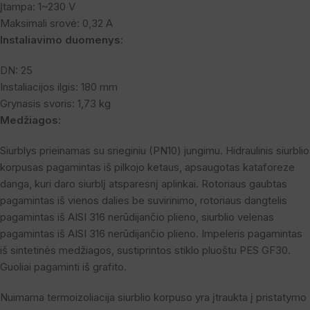
Įtampa: 1~230 V
Maksimali srovė: 0,32 A
Instaliavimo duomenys:
DN: 25
Instaliacijos ilgis: 180 mm
Grynasis svoris: 1,73 kg
Medžiagos:
Siurblys prieinamas su srieginiu (PN10) jungimu. Hidraulinis siurblio
korpusas pagamintas iš pilkojo ketaus, apsaugotas kataforeze
danga, kuri daro siurblį atsparesnį aplinkai. Rotoriaus gaubtas
pagamintas iš vienos dalies be suvirinimo, rotoriaus dangtelis
pagamintas iš AISI 316 nerūdijančio plieno, siurblio velenas
pagamintas iš AISI 316 nerūdijančio plieno. Impeleris pagamintas
iš sintetinės medžiagos, sustiprintos stiklo pluoštu PES GF30.
Guoliai pagaminti iš grafito.
Nuimama termoizoliacija siurblio korpuso yra įtraukta į pristatymo