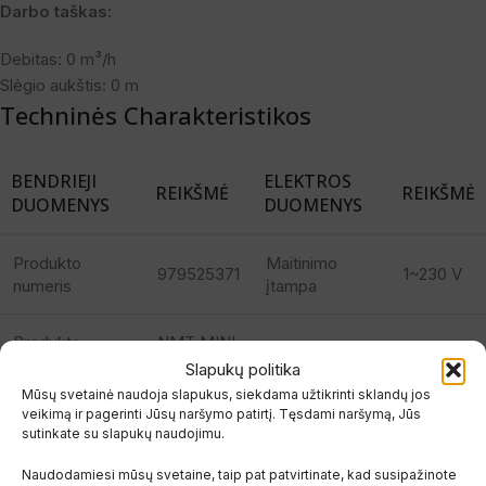
Darbo taškas:
Debitas: 0 m³/h
Slėgio aukštis: 0 m
Techninės Charakteristikos
BENDRIEJI
ELEKTROS
REIKŠMĖ
REIKŠMĖ
DUOMENYS
DUOMENYS
Produkto
Maitinimo
979525371
1~230 V
numeris
įtampa
Produkto
NMT MINI
Tinklo dažnis
50/60 Hz
pavadinimas
25/60-180
Slapukų politika
Mūsų svetainė naudoja slapukus, siekdama užtikrinti sklandų jos
veikimą ir pagerinti Jūsų naršymo patirtį. Tęsdami naršymą, Jūs
Maksimali
Sandarinimo
sutinkate su slapukų naudojimu.
/
galios
35 W
tipas
sąnaudos
Naudodamiesi mūsų svetaine, taip pat patvirtinate, kad susipažinote