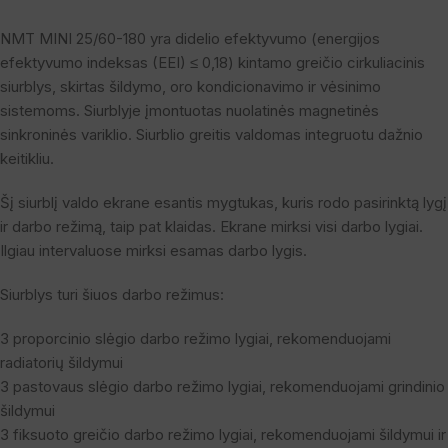
NMT MINI 25/60-180 yra didelio efektyvumo (energijos
efektyvumo indeksas (EEI) ≤ 0,18) kintamo greičio cirkuliacinis
siurblys, skirtas šildymo, oro kondicionavimo ir vėsinimo
sistemoms. Siurblyje įmontuotas nuolatinės magnetinės
sinkroninės variklio. Siurblio greitis valdomas integruotu dažnio
keitikliu.
Šį siurblį valdo ekrane esantis mygtukas, kuris rodo pasirinktą lygį
ir darbo režimą, taip pat klaidas. Ekrane mirksi visi darbo lygiai.
Ilgiau intervaluose mirksi esamas darbo lygis.
Siurblys turi šiuos darbo režimus:
3 proporcinio slėgio darbo režimo lygiai, rekomenduojami
radiatorių šildymui
3 pastovaus slėgio darbo režimo lygiai, rekomenduojami grindinio
šildymui
3 fiksuoto greičio darbo režimo lygiai, rekomenduojami šildymui ir