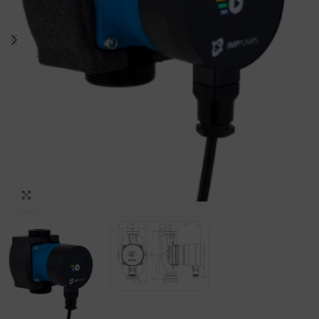
Spustelėkite, norėdami padidinti