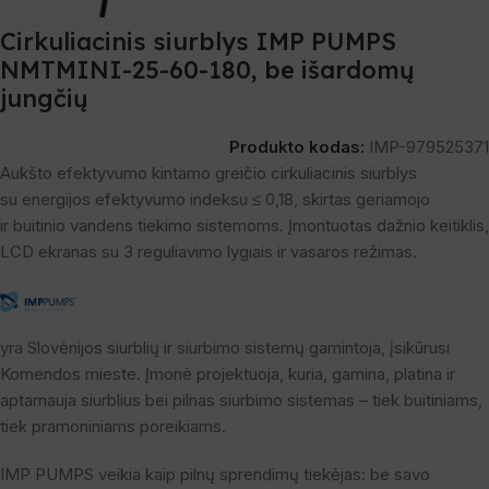
Cirkuliacinis siurblys IMP PUMPS
NMTMINI-25-60-180, be išardomų
jungčių
Produkto kodas:
IMP-979525371
Aukšto efektyvumo kintamo greičio cirkuliacinis siurblys
su energijos efektyvumo indeksu ≤ 0,18, skirtas geriamojo
ir buitinio vandens tiekimo sistemoms. Įmontuotas dažnio keitiklis,
LCD ekranas su 3 reguliavimo lygiais ir vasaros režimas.
yra Slovėnijos siurblių ir siurbimo sistemų gamintoja, įsikūrusi
Komendos mieste. Įmonė projektuoja, kuria, gamina, platina ir
aptarnauja siurblius bei pilnas siurbimo sistemas – tiek buitiniams,
tiek pramoniniams poreikiams.
IMP PUMPS veikia kaip pilnų sprendimų tiekėjas: be savo