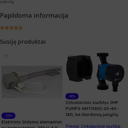
paketą.
Papildoma informacija
Susiję produktai
-18%
Cirkuliacinis siurblys IMP
PUMPS NMTMINI-25-40-
180, be išardomų jungčių
-23%
Elektrinis šildymo elementas
Priedai
,
Cirkuliaciniai siurbliai
,
su termostatais, 230 V, 3,0