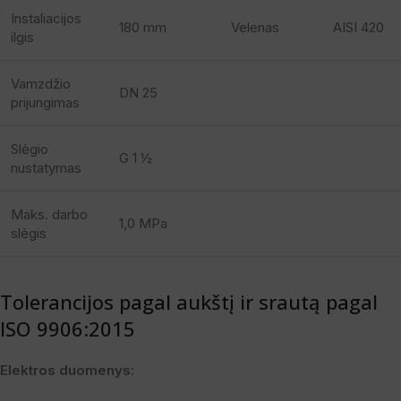
Instaliacijos
180 mm
Velenas
AISI 420
ilgis
Vamzdžio
DN 25
prijungimas
Slėgio
G 1 ½
nustatymas
Maks. darbo
1,0 MPa
slėgis
Tolerancijos pagal aukštį ir srautą pagal
ISO 9906:2015
Elektros duomenys: