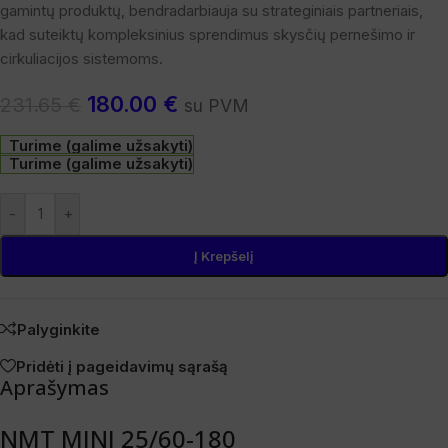
gamintų produktų, bendradarbiauja su strateginiais partneriais,
kad suteiktų kompleksinius sprendimus skysčių pernešimo ir
cirkuliacijos sistemoms.
180.00
€
231.65
€
su PVM
Turime (galime užsakyti)
Turime (galime užsakyti)
-
+
Į Krepšelį
Palyginkite
Pridėti į pageidavimų sąrašą
Aprašymas
NMT MINI 25/60-180