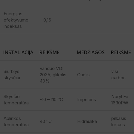
Energijos
efektyvumo
0,16
indeksas
INSTALIACIJA
REIKŠMĖ
MEDŽIAGOS
REIKŠMĖ
vanduo VDI
Siurblys
visi
2035, glikolis
Guolis
skysčiui
carbon
40%
Skysčio
Noryl Fe
-10 – 110 °C
Impeleris
temperatūra
1630PW
Aplinkos
pilkasis
40 °C
Hidraulika
temperatūra
ketaus