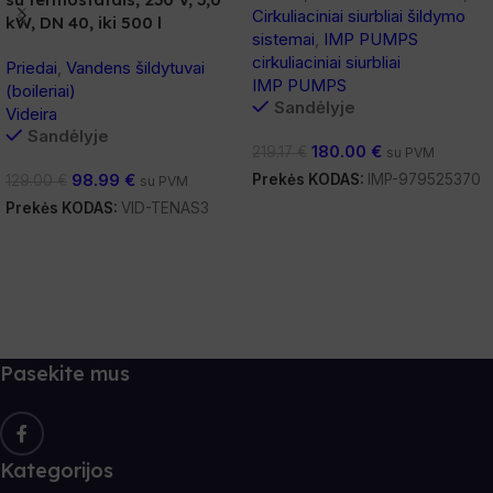
Cirkuliaciniai siurbliai šildymo
kW, DN 40, iki 500 l
sistemai
,
IMP PUMPS
cirkuliaciniai siurbliai
Priedai
,
Vandens šildytuvai
IMP PUMPS
(boileriai)
Sandėlyje
Videira
Sandėlyje
180.00
€
219.17
€
su PVM
98.99
€
Prekės KODAS:
IMP-979525370
129.00
€
su PVM
Prekės KODAS:
VID-TENAS3
Į Krepšelį
Į Krepšelį
Pasekite mus
Kategorijos