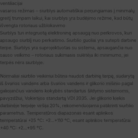
ventiliacijai
vasaros režimas – siurblys automatiškai perjungiamas į minimalų
greitį trumpam laikui, kai siurblys yra budėjimo režime, kad būtų
išvengta rotoriaus užblokavimo
Siurblys turi integruotą elektroninę apsaugą nuo perkrovos, kuri
apsaugo siurblį nuo perkaitimo. Siurblio guoliai yra sutepti darbine
terpe. Siurblys yra suprojektuotas su sistema, apsaugančia nuo
sauso veikimo – rotoriaus sukimasis sulėtėja iki minimumo, jei
terpės nėra siurblyje.
Normaliai siurblio veikimui būtina naudoti darbinę terpę, sudarytą
iš švarios vandens arba švarios vandens ir glikorio mišinio pagal
galiojančius vandens kokybės standartus šildymo sistemoms,
pavyzdžiui, Vokietijos standartą VDI 2035. Jei glikorio kiekis
darbinėje terpėje viršija 20%, rekomenduojama patikrinti siurblio
parametrus. Temperatūros diapazonas esant aplinkos
temperatūrai +25 °C: +2…+110 °C, esant aplinkos temperatūrai
+40 °C: +2…+95 °C.