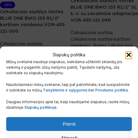
Cirkuliacinis siurblys Vortex
-20%
BLUE ONE BWO 155 R1/2″ SL
Cirkuliacinis siurblys Vortex
k. v. su savaimine adaptacija
BLUE ONE BWO 155 R1/2″
VOR-433-121-040
karštam vandeniui VOR-433-
121-000
Cirkuliaciniai siurbliai
,
Cirkuliaciniai siurbliai karštam
Cirkuliaciniai siurbliai
,
vandeniui
,
Vortex cirkuliaciniai
Cirkuliaciniai siurbliai karštam
siurbliai
Slapukų politika
vandeniui
,
Vortex cirkuliaciniai
Vortex
Mūsų svetainė naudoja slapukus, siekdama užtikrinti sklandų jos
siurbliai
Sandėlyje
veikimą ir pagerinti Jūsų naršymo patirtį. Tęsdami naršymą, Jūs
Vortex
sutinkate su slapukų naudojimu.
Sandėlyje
249.99
€
306.00
€
su PVM
Naudodamiesi mūsų svetaine, taip pat patvirtinate, kad susipažinote
Prekės KODAS:
VOR-433-121-040
163.00
€
203.00
€
su PVM
ir sutinkate su mūsų
Taisyklėmis ir sąlygomis
bei
Privatumo politika
.
Į Krepšelį
Prekės KODAS:
VOR-433-121-00
0
Daugiau informacijos apie tai, kaip naudojame slapukus, rasite mūsų
išsamioje
Slapukų politikoje
.
Į Krepšelį
Priimti
Atmesti