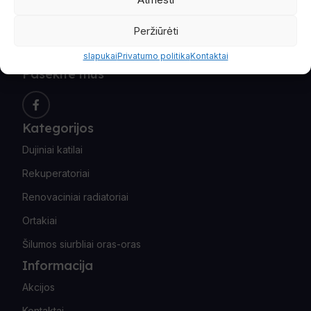
Peržiūrėti
slapukai
Privatumo politika
Kontaktai
Pasekite mus
Kategorijos
Dujiniai katilai
Rekuperatoriai
Renovaciniai radiatoriai
Ortakiai
Šilumos siurbliai oras-oras
Informacija
Akcijos
Kontaktai