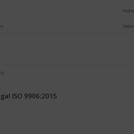
Hidra
mm
Vele
5
Pa
pagal ISO 9906:2015