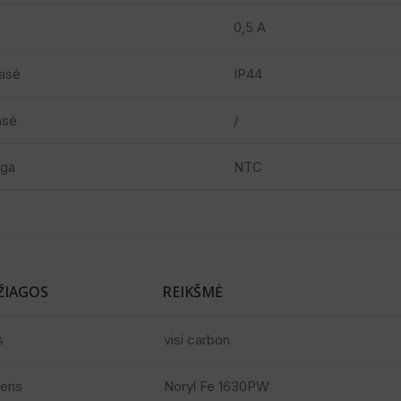
0,5 A
asė
IP44
lasė
/
ga
NTC
ŽIAGOS
REIKŠMĖ
s
visi carbon
eris
Noryl Fe 1630PW