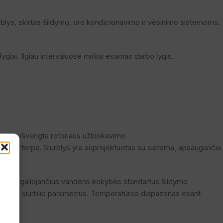
blys, skirtas šildymo, oro kondicionavimo ir vėsinimo sistemoms.
lygiai. Ilgiau intervaluose mirksi esamas darbo lygis.
ad būtų išvengta rotoriaus užblokavimo
 darbine terpe. Siurblys yra suprojektuotas su sistema, apsaugančia
io pagal galiojančius vandens kokybės standartus šildymo
tikrinti siurblio parametrus. Temperatūros diapazonas esant
e