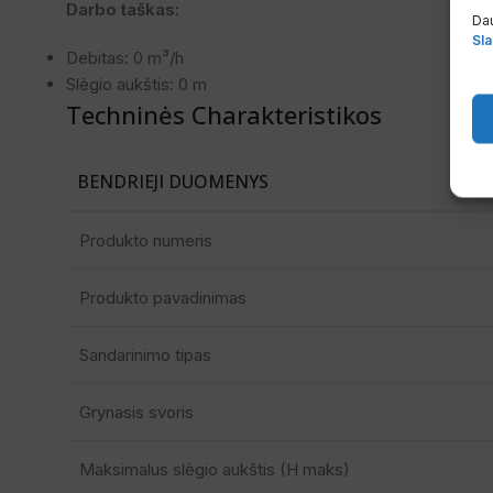
Darbo taškas:
Dau
Sla
Debitas: 0 m³/h
Slėgio aukštis: 0 m
Techninės Charakteristikos
BENDRIEJI DUOMENYS
Produkto numeris
Produkto pavadinimas
Sandarinimo tipas
Grynasis svoris
Maksimalus slėgio aukštis (H maks)