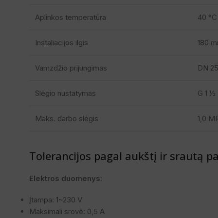
Aplinkos temperatūra
40 °C
Instaliacijos ilgis
180 
Vamzdžio prijungimas
DN 2
Slėgio nustatymas
G 1 ½
Maks. darbo slėgis
1,0 M
Tolerancijos pagal aukštį ir srautą 
Elektros duomenys:
Įtampa: 1~230 V
Maksimali srovė: 0,5 A