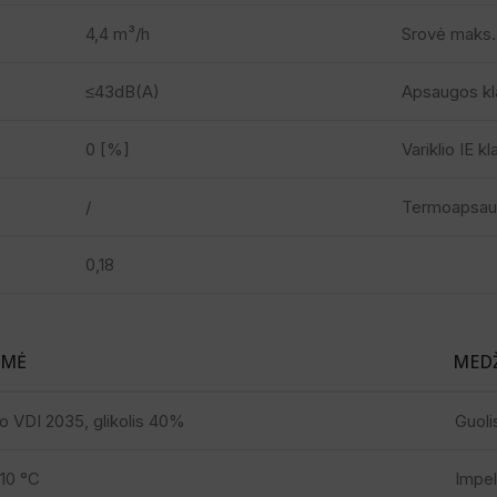
4,4 m³/h
Srovė maks.
≤43dB(A)
Apsaugos kl
0 [%]
Variklio IE k
/
Termoapsau
0,18
ŠMĖ
MED
o VDI 2035, glikolis 40%
Guoli
110 °C
Impel