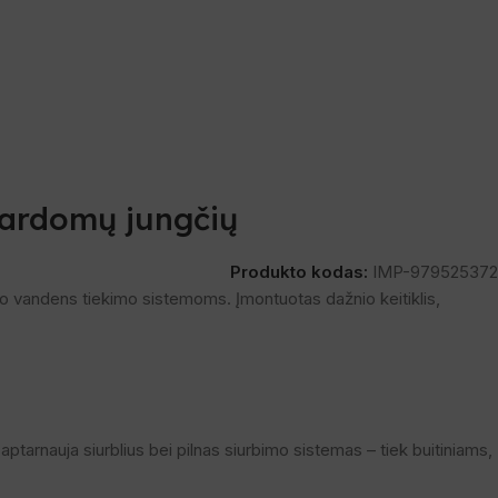
šardomų jungčių
Produkto kodas:
IMP-979525372
nio vandens tiekimo sistemoms. Įmontuotas dažnio keitiklis,
aptarnauja siurblius bei pilnas siurbimo sistemas – tiek buitiniams,