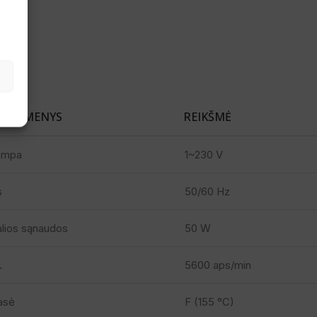
 DUOMENYS
REIKŠMĖ
tampa
1~230 V
s
50/60 Hz
alios sąnaudos
50 W
.
5600 aps/min
lasė
F (155 °C)