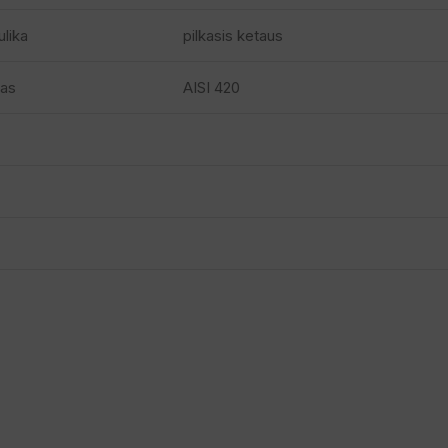
ulika
pilkasis ketaus
nas
AISI 420