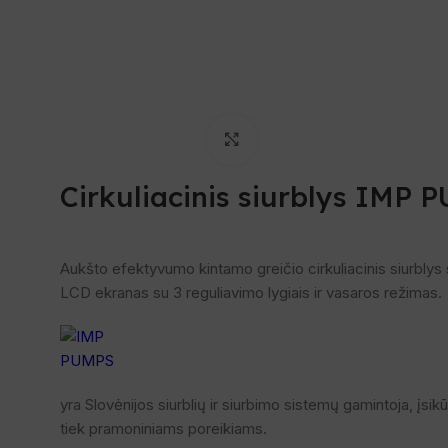
Spustelėkite, norėdami padi
Cirkuliacinis siurblys IMP
Aukšto efektyvumo kintamo greičio cirkuliacinis siurblys 
LCD ekranas su 3 reguliavimo lygiais ir vasaros režimas.
yra Slovėnijos siurblių ir siurbimo sistemų gamintoja, įsik
tiek pramoniniams poreikiams.