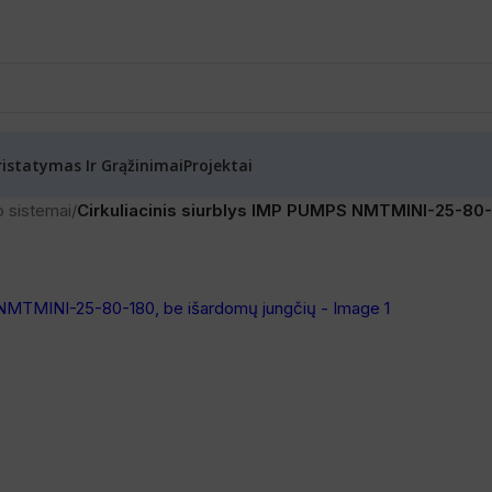
ristatymas Ir Grąžinimai
Projektai
mo sistemai
/
Cirkuliacinis siurblys IMP PUMPS NMTMINI-25-80-