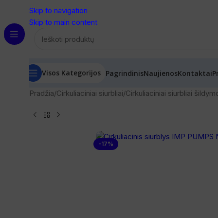
Skip to navigation
Skip to main content
Visos Kategorijos
Pagrindinis
Naujienos
Kontaktai
P
Pradžia
/
Cirkuliaciniai siurbliai
/
Cirkuliaciniai siurbliai šildy
-17%