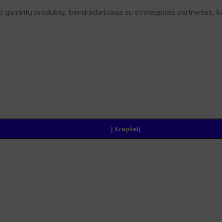
 gamintų produktų, bendradarbiauja su strateginiais partneriais, 
M
Į Krepšelį