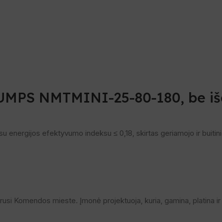
dinti
 PUMPS NMTMINI-25-80-180, be i
su energijos efektyvumo indeksu ≤ 0,18, skirtas geriamojo ir buiti
ūrusi Komendos mieste. Įmonė projektuoja, kuria, gamina, platina ir 