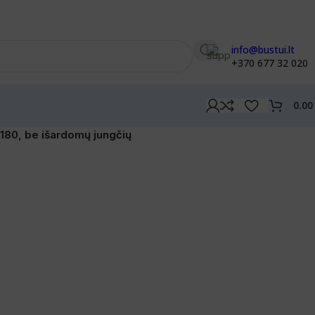
info@bustui.lt
+370 677 32 020
0.0
180, be išardomų jungčių