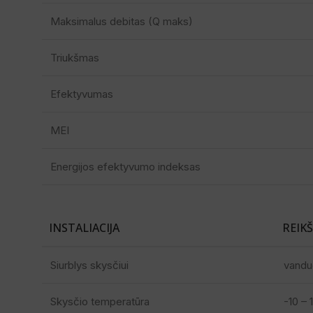
Maksimalus debitas (Q maks)
Triukšmas
Efektyvumas
MEI
Energijos efektyvumo indeksas
INSTALIACIJA
REIK
Siurblys skysčiui
vandu
Skysčio temperatūra
-10 – 