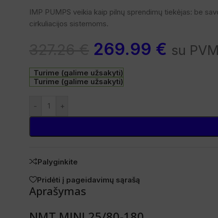
IMP PUMPS veikia kaip pilnų sprendimų tiekėjas: be savo
cirkuliacijos sistemoms.
269.99
€
327.26
€
su PV
Turime (galime užsakyti)
Turime (galime užsakyti)
-
+
Palyginkite
Pridėti į pageidavimų sąrašą
Aprašymas
NMT MINI 25/80-180