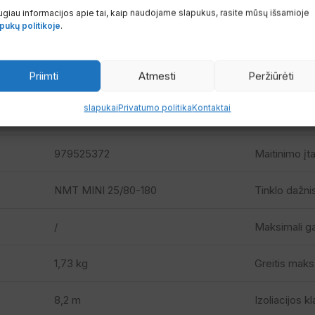
giau informacijos apie tai, kaip naudojame slapukus, rasite mūsų išsamioje
pukų politikoje
.
Priimti
Atmesti
Peržiūrėti
slapukai
Privatumo politika
Kontaktai
REIKŠMĖ
ELEKTROS
979525372
Maitinimo į
NMT MINI 25/80-180
Tinklo dažni
/
Maksimali g
1,73 kg
Greitis maks
8,2 m
Izoliacijos k