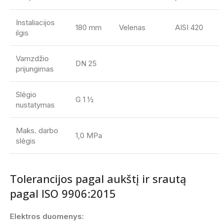
Instaliacijos
180 mm
Velenas
AISI 420
ilgis
Vamzdžio
DN 25
prijungimas
Slėgio
G 1 ½
nustatymas
Maks. darbo
1,0 MPa
slėgis
Tolerancijos pagal aukštį ir srautą
pagal ISO 9906:2015
Elektros duomenys: