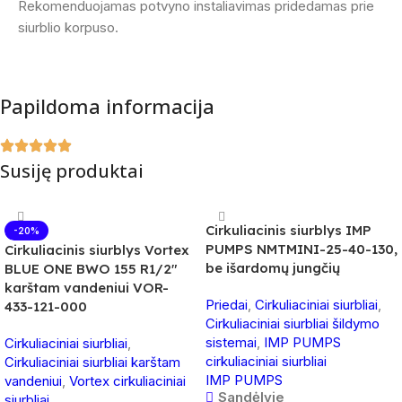
Rekomenduojamas potvyno instaliavimas pridedamas prie
siurblio korpuso.
Papildoma informacija
Susiję produktai
Cirkuliacinis siurblys IMP
-20%
PUMPS NMTMINI-25-40-130,
Cirkuliacinis siurblys Vortex
be išardomų jungčių
BLUE ONE BWO 155 R1/2″
karštam vandeniui VOR-
Priedai
,
Cirkuliaciniai siurbliai
,
433-121-000
Cirkuliaciniai siurbliai šildymo
sistemai
,
IMP PUMPS
Cirkuliaciniai siurbliai
,
cirkuliaciniai siurbliai
Cirkuliaciniai siurbliai karštam
IMP PUMPS
vandeniui
,
Vortex cirkuliaciniai
Sandėlyje
siurbliai