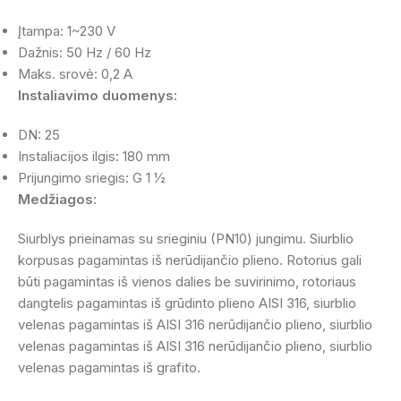
Įtampa: 1~230 V
Dažnis: 50 Hz / 60 Hz
Maks. srovė: 0,2 A
Instaliavimo duomenys:
DN: 25
Instaliacijos ilgis: 180 mm
Prijungimo sriegis: G 1 ½
Medžiagos:
Siurblys prieinamas su srieginiu (PN10) jungimu. Siurblio
korpusas pagamintas iš nerūdijančio plieno. Rotorius gali
būti pagamintas iš vienos dalies be suvirinimo, rotoriaus
dangtelis pagamintas iš grūdinto plieno AISI 316, siurblio
velenas pagamintas iš AISI 316 nerūdijančio plieno, siurblio
velenas pagamintas iš AISI 316 nerūdijančio plieno, siurblio
velenas pagamintas iš grafito.