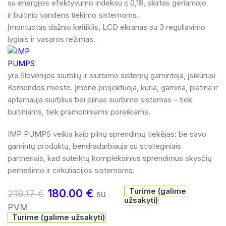
su energijos efektyvumo indeksu ≤ 0,18, skirtas geriamojo
ir buitinio vandens tiekimo sistemoms.
Įmontuotas dažnio keitiklis, LCD ekranas su 3 reguliavimo
lygiais ir vasaros režimas.
yra Slovėnijos siurblių ir siurbimo sistemų gamintoja, įsikūrusi
Komendos mieste. Įmonė projektuoja, kuria, gamina, platina ir
aptarnauja siurblius bei pilnas siurbimo sistemas – tiek
buitiniams, tiek pramoniniams poreikiams.
IMP PUMPS veikia kaip pilnų sprendimų tiekėjas: be savo
gamintų produktų, bendradarbiauja su strateginiais
partneriais, kad suteiktų kompleksinius sprendimus skysčių
pernešimo ir cirkuliacijos sistemoms.
Turime (galime
180.00
€
219.17
€
su
užsakyti)
PVM
Turime (galime užsakyti)