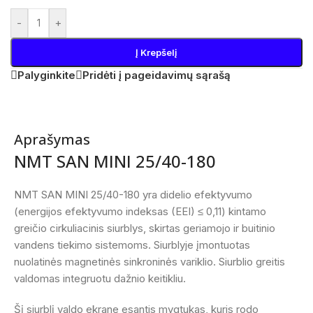
-
+
Į Krepšelį
Palyginkite
Pridėti į pageidavimų sąrašą
Aprašymas
NMT SAN MINI 25/40-180
NMT SAN MINI 25/40-180 yra didelio efektyvumo
(energijos efektyvumo indeksas (EEI) ≤ 0,11) kintamo
greičio cirkuliacinis siurblys, skirtas geriamojo ir buitinio
vandens tiekimo sistemoms. Siurblyje įmontuotas
nuolatinės magnetinės sinkroninės variklio. Siurblio greitis
valdomas integruotu dažnio keitikliu.
Šį siurblį valdo ekrane esantis mygtukas, kuris rodo