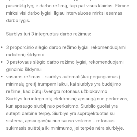
pasirinktą lygį ir darbo režimą, taip pat visus klaidas. Ekrane
mirksi visi darbo lygiai. Ilgiau intervaluose mirksi esamas
darbo lygis.
Siurblys turi 3 integruotus darbo režimus:
3 proporcinio slėgio darbo režimo lygiai, rekomenduojami
radiatorių šildymui
3 pastovaus slėgio darbo režimo lygiai, rekomenduojami
grindinio šildymui
vasaros režimas – siurblys automatiškai perjungiamas į
minimalų greitį trumpam laikui, kai siurblys yra budėjimo
režime, kad būtų išvengta rotoriaus užblokavimo
Siurblys turi integruotą elektroninę apsaugą nuo perkrovos,
kuri apsaugo siurblį nuo perkaitimo. Siurblio guoliai yra
sutepti darbine terpę. Siurblys yra suprojektuotas su
sistema, apsaugančia nuo sauso veikimo – rotoriaus
sukimasis sulėtėja iki minimumo, jei terpės nėra siurblyje.