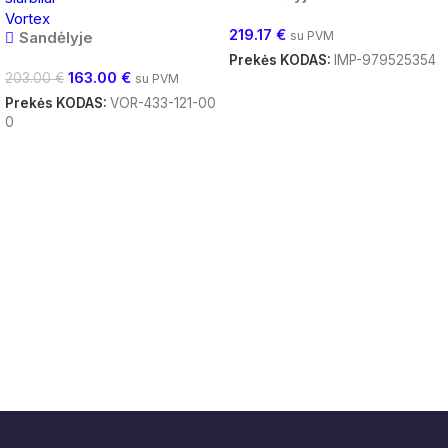
Vortex
219.17
€
Sandėlyje
su PVM
Prekės KODAS:
IMP-979525354
163.00
€
203.00
€
su PVM
Į Krepšelį
Prekės KODAS:
VOR-433-121-00
0
Į Krepšelį