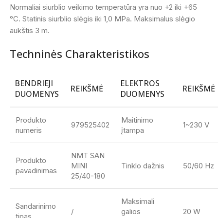
Normaliai siurblio veikimo temperatūra yra nuo +2 iki +65
°C. Statinis siurblio slėgis iki 1,0 MPa. Maksimalus slėgio
aukštis 3 m.
Techninės Charakteristikos
BENDRIEJI
ELEKTROS
REIKŠMĖ
REIKŠMĖ
DUOMENYS
DUOMENYS
Produkto
Maitinimo
979525402
1~230 V
numeris
įtampa
NMT SAN
Produkto
MINI
Tinklo dažnis
50/60 Hz
pavadinimas
25/40-180
Maksimali
Sandarinimo
/
galios
20 W
tipas