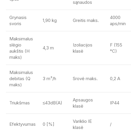
sąnaudos
Grynasis
4000
1,90 kg
Greitis maks.
svoris
aps/min
Maksimalus
slėgio
Izoliacijos
F (155
4,3 m
aukštis (H
klasė
°C)
maks)
Maksimalus
debitas (Q
3 m³/h
Srovė maks.
0,2 A
maks)
Apsaugos
Triukšmas
≤43dB(A)
IP44
klasė
Variklio IE
Efektyvumas
0 [%]
/
klasė