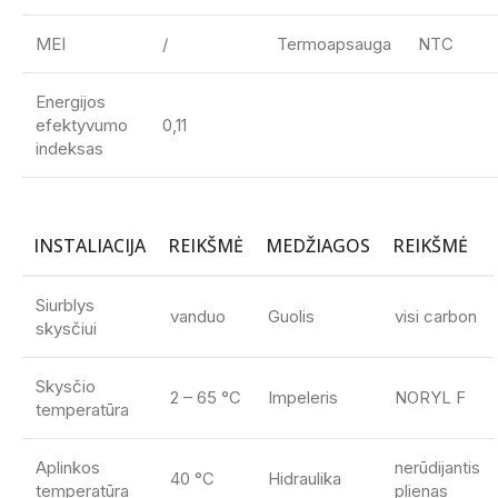
MEI
/
Termoapsauga
NTC
Energijos
efektyvumo
0,11
indeksas
INSTALIACIJA
REIKŠMĖ
MEDŽIAGOS
REIKŠMĖ
Siurblys
vanduo
Guolis
visi carbon
skysčiui
Skysčio
2 – 65 °C
Impeleris
NORYL F
temperatūra
Aplinkos
nerūdijantis
40 °C
Hidraulika
temperatūra
plienas