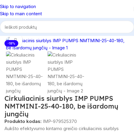
Skip to navigation
Skip to main content
adžia
/
Cirkuliaciniai siurbliai
/
Cirkuliaciniai siurbliai šildymo sistemai
Spustelėkite, norėdami padidinti
-18%
Cirkuliacinis siurblys IMP PUMPS
NMTMINI-25-40-180, be išardomų
jungčių
Produkto kodas:
IMP-979525370
Aukšto efektyvumo kintamo greičio cirkuliacinis siurblys