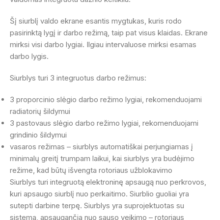
Šį siurblį valdo ekrane esantis mygtukas, kuris rodo
pasirinktą lygį ir darbo režimą, taip pat visus klaidas. Ekrane
mirksi visi darbo lygiai. Ilgiau intervaluose mirksi esamas
darbo lygis.
Siurblys turi 3 integruotus darbo režimus:
3 proporcinio slėgio darbo režimo lygiai, rekomenduojami
radiatorių šildymui
3 pastovaus slėgio darbo režimo lygiai, rekomenduojami
grindinio šildymui
vasaros režimas – siurblys automatiškai perjungiamas į
minimalų greitį trumpam laikui, kai siurblys yra budėjimo
režime, kad būtų išvengta rotoriaus užblokavimo
Siurblys turi integruotą elektroninę apsaugą nuo perkrovos,
kuri apsaugo siurblį nuo perkaitimo. Siurblio guoliai yra
sutepti darbine terpę. Siurblys yra suprojektuotas su
sistema, apsaugančia nuo sauso veikimo – rotoriaus