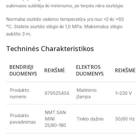
sukimasis sulėtėja iki minimumo, jei terpės nėra siurblyje.
Normaliai siurblio veikimo temperatūra yra nuo +2 iki +65
°C. Statinis siurblio slėgis iki 1,0 MPa. Maksimalus slėgio
aukštis 3 m.
Techninės Charakteristikos
BENDRIEJI
ELEKTROS
REIKŠMĖ
REIKŠMĖ
DUOMENYS
DUOMENYS
Produkto
Maitinimo
979525404
1~230 V
numeris
įtampa
NMT SAN
Produkto
MINI
Tinklo dažnis
50/60 Hz
pavadinimas
25/80-180