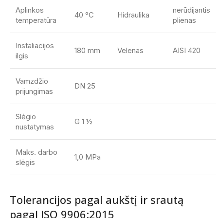
Aplinkos
nerūdijantis
40 °C
Hidraulika
temperatūra
plienas
Instaliacijos
180 mm
Velenas
AISI 420
ilgis
Vamzdžio
DN 25
prijungimas
Slėgio
G 1 ½
nustatymas
Maks. darbo
1,0 MPa
slėgis
Tolerancijos pagal aukštį ir srautą
pagal ISO 9906:2015