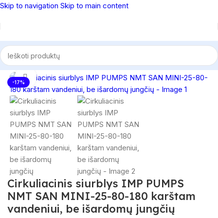
Skip to navigation
Skip to main content
džia
/
Cirkuliaciniai siurbliai
/
Cirkuliaciniai siurbliai karštam vandeniui
Spustelėkite, norėdami padidinti
-17%
Cirkuliacinis siurblys IMP PUMPS
NMT SAN MINI-25-80-180 karštam
vandeniui, be išardomų jungčių