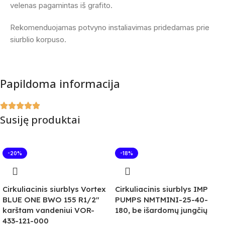
velenas pagamintas iš grafito.
Rekomenduojamas potvyno instaliavimas pridedamas prie
siurblio korpuso.
Papildoma informacija
Susiję produktai
-20%
-18%
Cirkuliacinis siurblys Vortex
Cirkuliacinis siurblys IMP
BLUE ONE BWO 155 R1/2″
PUMPS NMTMINI-25-40-
karštam vandeniui VOR-
180, be išardomų jungčių
433-121-000