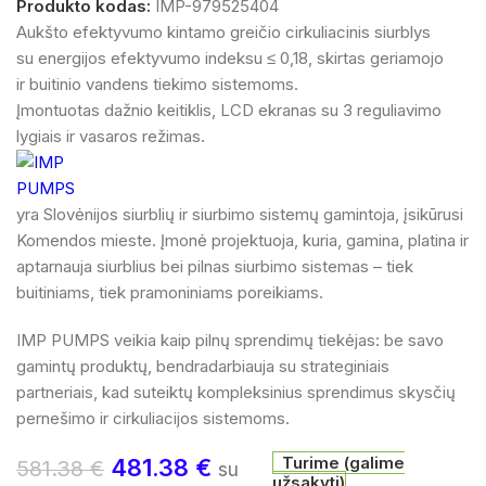
Produkto kodas:
IMP-979525404
Aukšto efektyvumo kintamo greičio cirkuliacinis siurblys
su energijos efektyvumo indeksu ≤ 0,18, skirtas geriamojo
ir buitinio vandens tiekimo sistemoms.
Įmontuotas dažnio keitiklis, LCD ekranas su 3 reguliavimo
lygiais ir vasaros režimas.
yra Slovėnijos siurblių ir siurbimo sistemų gamintoja, įsikūrusi
Komendos mieste. Įmonė projektuoja, kuria, gamina, platina ir
aptarnauja siurblius bei pilnas siurbimo sistemas – tiek
buitiniams, tiek pramoniniams poreikiams.
IMP PUMPS veikia kaip pilnų sprendimų tiekėjas: be savo
gamintų produktų, bendradarbiauja su strateginiais
partneriais, kad suteiktų kompleksinius sprendimus skysčių
pernešimo ir cirkuliacijos sistemoms.
Turime (galime
481.38
€
581.38
€
su
užsakyti)