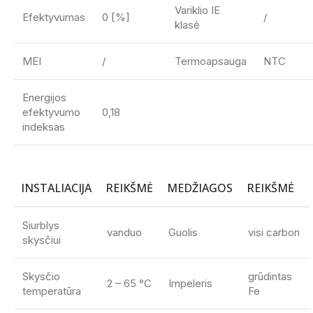
Variklio IE
Efektyvumas
0 [%]
/
klasė
MEI
/
Termoapsauga
NTC
Energijos
efektyvumo
0,18
indeksas
INSTALIACIJA
REIKŠMĖ
MEDŽIAGOS
REIKŠMĖ
Siurblys
vanduo
Guolis
visi carbon
skysčiui
Skysčio
grūdintas
2 – 65 °C
Impeleris
temperatūra
Fe