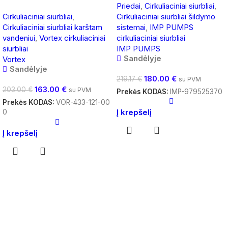
Priedai
,
Cirkuliaciniai siurbliai
,
Cirkuliaciniai siurbliai
,
Cirkuliaciniai siurbliai šildymo
Cirkuliaciniai siurbliai karštam
sistemai
,
IMP PUMPS
vandeniui
,
Vortex cirkuliaciniai
cirkuliaciniai siurbliai
siurbliai
IMP PUMPS
Sandėlyje
Vortex
Sandėlyje
180.00
€
219.17
€
su PVM
163.00
€
203.00
€
su PVM
Prekės KODAS:
IMP-979525370
Prekės KODAS:
VOR-433-121-00
Į krepšelį
0
Į krepšelį