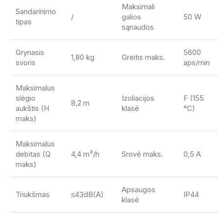
Maksimali
Sandarinimo
/
galios
50 W
tipas
sąnaudos
Grynasis
5600
1,80 kg
Greitis maks.
svoris
aps/min
Maksimalus
slėgio
Izoliacijos
F (155
8,2 m
aukštis (H
klasė
°C)
maks)
Maksimalus
debitas (Q
4,4 m³/h
Srovė maks.
0,5 A
maks)
Apsaugos
Triukšmas
≤43dB(A)
IP44
klasė