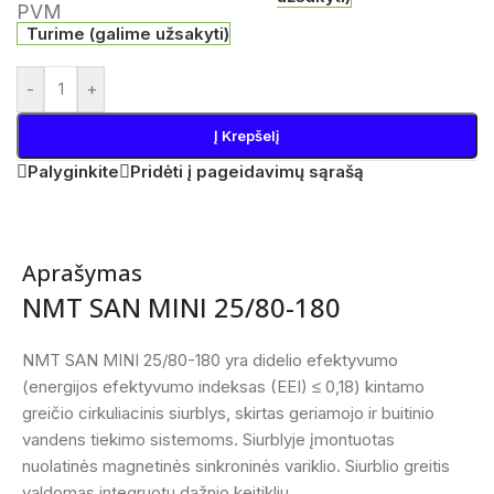
PVM
Turime (galime užsakyti)
-
+
Į Krepšelį
Palyginkite
Pridėti į pageidavimų sąrašą
Aprašymas
NMT SAN MINI 25/80-180
NMT SAN MINI 25/80-180 yra didelio efektyvumo
(energijos efektyvumo indeksas (EEI) ≤ 0,18) kintamo
greičio cirkuliacinis siurblys, skirtas geriamojo ir buitinio
vandens tiekimo sistemoms. Siurblyje įmontuotas
nuolatinės magnetinės sinkroninės variklio. Siurblio greitis
valdomas integruotu dažnio keitikliu.