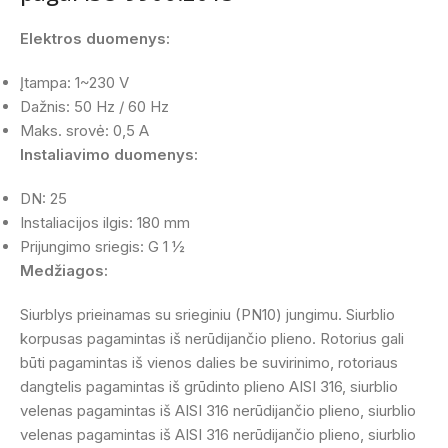
Elektros duomenys:
Įtampa: 1~230 V
Dažnis: 50 Hz / 60 Hz
Maks. srovė: 0,5 A
Instaliavimo duomenys:
DN: 25
Instaliacijos ilgis: 180 mm
Prijungimo sriegis: G 1 ½
Medžiagos:
Siurblys prieinamas su srieginiu (PN10) jungimu. Siurblio
korpusas pagamintas iš nerūdijančio plieno. Rotorius gali
būti pagamintas iš vienos dalies be suvirinimo, rotoriaus
dangtelis pagamintas iš grūdinto plieno AISI 316, siurblio
velenas pagamintas iš AISI 316 nerūdijančio plieno, siurblio
velenas pagamintas iš AISI 316 nerūdijančio plieno, siurblio