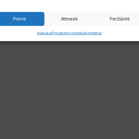
Priimti
Atmesti
Peržiūrėti
slapukai
Privatumo politika
Kontaktai