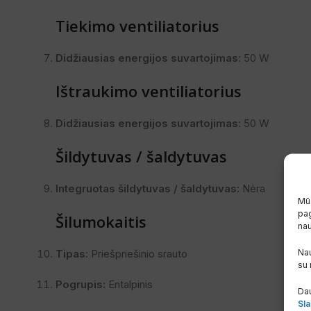
Tiekimo ventiliatorius
Didžiausias energijos suvartojimas:
50 W
Ištraukimo ventiliatorius
Didžiausias energijos suvartojimas:
50 W
Šildytuvas / šaldytuvas
Integruotas šildytuvas / šaldytuvas:
Nėra
Mūs
pag
Šilumokaitis
na
Nau
Tipas:
Priešpriešinio srauto
su
Pogrupis:
Entalpinis
Dau
Sla