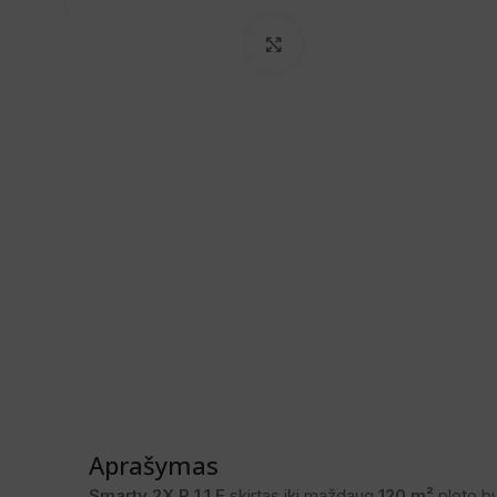
Spustelėkite, norėdami pa
Aprašymas
Smarty 2X P 1.1 E
skirtas iki maždaug
120 m²
ploto bu