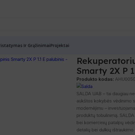
ristatymas Ir Grąžinimai
Projektai
kštelinis entalpinis Smarty 2X P 1.1 E palubinis
Rekuperatorius
Smarty 2X P 1
Produkto kodas:
AHU005
SALDA UAB – tai daugiau nei 3
aukštos kokybės vėdinimo s
modernėjimu – investuojama į
produktų tobulinimą. SALDA s
bei komercinių patalpų vėdin
detalių bei dulkių ištraukim