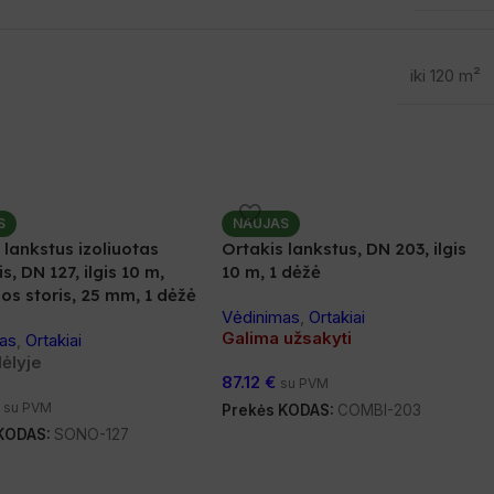
iki 120 m²
S
NAUJAS
 lankstus izoliuotas
Ortakis lankstus, DN 203, ilgis
s, DN 127, ilgis 10 m,
10 m, 1 dėžė
ijos storis, 25 mm, 1 dėžė
Vėdinimas
,
Ortakiai
Galima užsakyti
as
,
Ortakiai
ėlyje
87.12
€
su PVM
su PVM
Prekės KODAS:
COMBI-203
 KODAS:
SONO-127