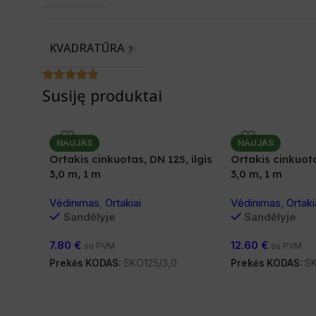
KVADRATŪRA
Susiję produktai
NAUJAS
NAUJAS
Ortakis cinkuotas, DN 125, ilgis
Ortakis cinkuota
3,0 m, 1 m
3,0 m, 1 m
Vėdinimas
,
Ortakiai
Vėdinimas
,
Ortaki
Sandėlyje
Sandėlyje
7.80
€
12.60
€
su PVM
su PVM
Prekės KODAS:
SKO125/3,0
Prekės KODAS:
SK