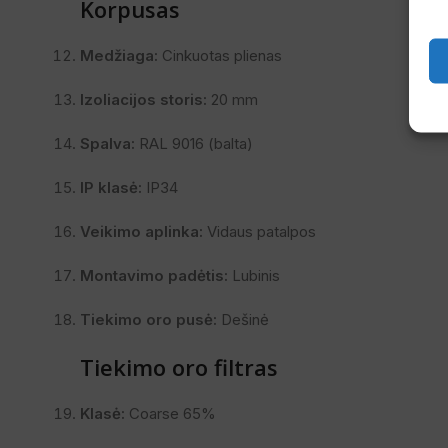
Korpusas
Medžiaga:
Cinkuotas plienas
Izoliacijos storis:
20 mm
Spalva:
RAL 9016 (balta)
IP klasė:
IP34
Veikimo aplinka:
Vidaus patalpos
Montavimo padėtis:
Lubinis
Tiekimo oro pusė:
Dešinė
Tiekimo oro filtras
Klasė:
Coarse 65%