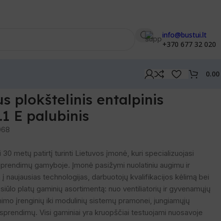
info@bustui.lt
+370 677 32 020
0.0
 plokštelinis entalpinis
.1 E palubinis
068
0 metų patirtį turinti Lietuvos įmonė, kuri specializuojasi
prendimų gamyboje. Įmonė pasižymi nuolatiniu augimu ir
 naujausias technologijas, darbuotojų kvalifikacijos kėlimą bei
iūlo platų gaminių asortimentą: nuo ventiliatorių ir gyvenamųjų
imo įrenginių iki modulinių sistemų pramonei, jungiamųjų
o sprendimų. Visi gaminiai yra kruopščiai testuojami nuosavoje