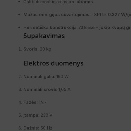
Gali būti montuojamas
po lubomis
Mažas energijos suvartojimas
– SPI tik
0.327 W/(
Hermetiška konstrukcija
, A1 klasė –
jokio kvapų g
Supakavimas
Svoris:
30 kg
Elektros duomenys
Nominali galia:
160 W
Nominali srovė:
1,05 A
Fazės:
1N~
Įtampa:
230 V
Dažnis:
50 Hz