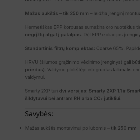
Mažas aukštis – tik 250 mm
– leidžia įrenginį montu
Hermetiškas EPP korpusas sumažina oro nuotėkius tiek 
negrįžtų atgal į patalpas
. Dėl EPP izoliacijos įrengi
Standartinis filtrų komplektas:
Coarse 65%. Papildo
HRVU (šilumos grąžinimo vėdinimo įrenginys) gali bū
priedas)
. Valdymo plokštėje integruotas laikmatis ene
valdymui.
Smarty 2XP turi
dvi versijas
:
Smarty 2XP 1.1
ir
Smart
šildytuvui
bei
antram RH arba CO₂ jutikliui
.
Savybės:
Mažas aukštis montavimui po lubomis –
tik 250 mm