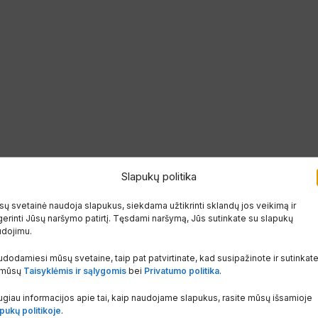
Slapukų politika
ų svetainė naudoja slapukus, siekdama užtikrinti sklandų jos veikimą ir
erinti Jūsų naršymo patirtį. Tęsdami naršymą, Jūs sutinkate su slapukų
udojimu.
dodamiesi mūsų svetaine, taip pat patvirtinate, kad susipažinote ir sutinkat
 mūsų
Taisyklėmis ir sąlygomis
bei
Privatumo politika
.
giau informacijos apie tai, kaip naudojame slapukus, rasite mūsų išsamioje
pukų politikoje
.