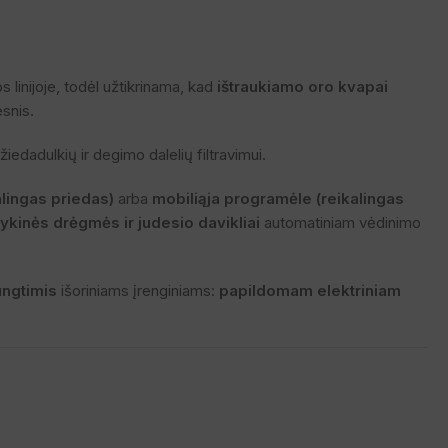
linijoje, todėl užtikrinama, kad
ištraukiamo oro kvapai
snis.
iedadulkių ir degimo dalelių filtravimui.
alingas priedas)
arba
mobiliąja programėle (reikalingas
tykinės drėgmės ir judesio davikliai
automatiniam vėdinimo
ungtimis
išoriniams įrenginiams:
papildomam elektriniam