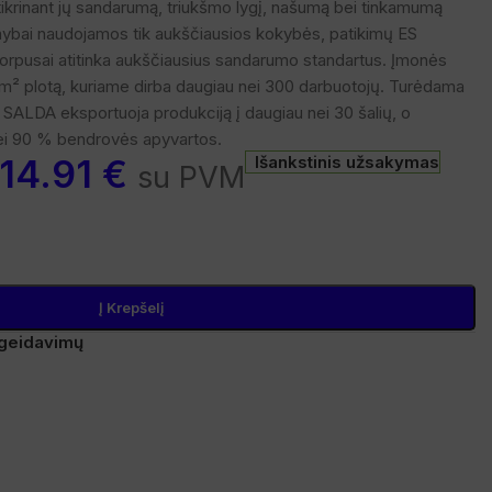
, tikrinant jų sandarumą, triukšmo lygį, našumą bei tinkamumą
ybai naudojamos tik aukščiausios kokybės, patikimų ES
korpusai atitinka aukščiausius sandarumo standartus. Įmonės
 m² plotą, kuriame dirba daugiau nei 300 darbuotojų. Turėdama
SALDA eksportuoja produkciją į daugiau nei 30 šalių, o
ei 90 % bendrovės apyvartos.
14.91
€
Išankstinis užsakymas
su PVM
Į Krepšelį
pageidavimų