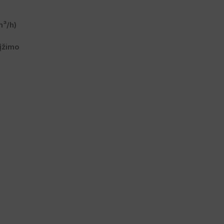
m³/h)
rįžimo