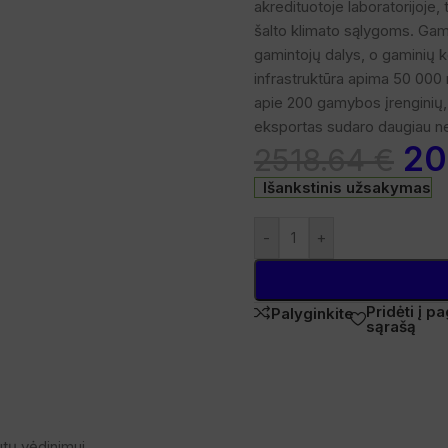
akredituotoje laboratorijoje
šalto klimato sąlygoms. Gam
didinti
gamintojų dalys, o gaminių 
infrastruktūra apima 50 000
apie 200 gamybos įrenginių, 
eksportas sudaro daugiau n
20
2518.64
€
Išankstinis užsakymas
-
+
Pridėti į 
Palyginkite
sąrašą
tų vėdinimui.