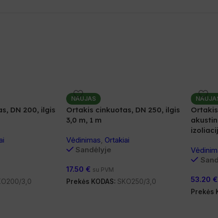
NAUJAS
NAUJA
s, DN 200, ilgis
Ortakis cinkuotas, DN 250, ilgis
Ortakis
3,0 m, 1 m
akustini
izoliac
ai
Vėdinimas
,
Ortakiai
Sandėlyje
Vėdinim
Sand
17.50
€
su PVM
53.20
€
O200/3,0
Prekės KODAS:
SKO250/3,0
Prekės