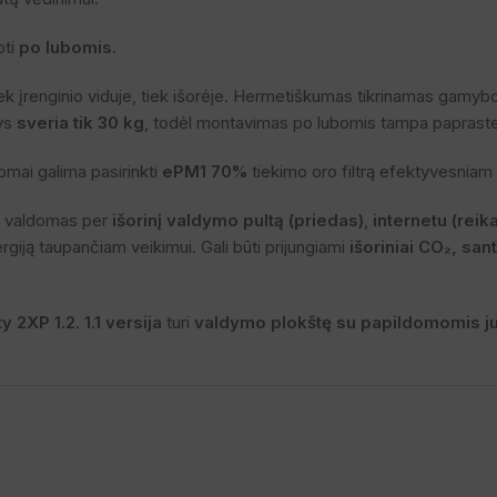
oti
po lubomis
.
įrenginio viduje, tiek išorėje. Hermetiškumas tikrinamas gamybos 
nys
sveria tik 30 kg
, todėl montavimas po lubomis tampa papraste
mai galima pasirinkti
ePM1 70%
tiekimo oro filtrą efektyvesniam ž
ti valdomas per
išorinį valdymo pultą (priedas)
,
internetu (reik
rgiją taupančiam veikimui. Gali būti prijungiami
išoriniai CO₂, san
y 2XP 1.2
.
1.1 versija
turi
valdymo plokštę su papildomomis j