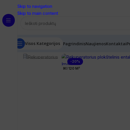
Skip to navigation
Skip to main content
Visos Kategorijos
Pagrindinis
Naujienos
Kontaktai
P
Pradžia
/
Vėdinimas
/
Rekuperatoriai
/
Rekuperatorius plo
-20%
IKI 120 M²