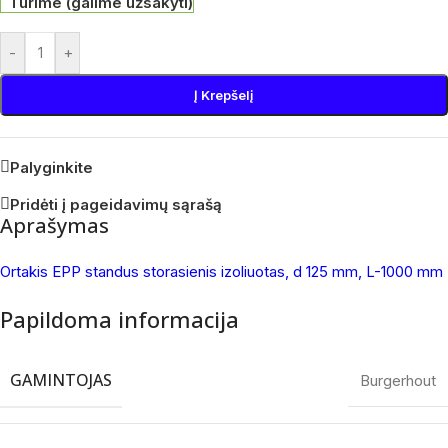
Turime (galime užsakyti)
-
+
Į Krepšelį
Palyginkite
Pridėti į pageidavimų sąrašą
Aprašymas
Ortakis EPP standus storasienis izoliuotas, d 125 mm, L-1000 mm
Papildoma informacija
GAMINTOJAS
Burgerhout