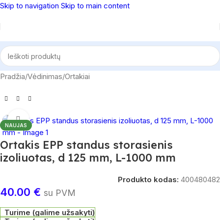
Skip to navigation
Skip to main content
Pradžia
/
Vėdinimas
/
Ortakiai
Spustelėkite, norėdami padidinti
NAUJAS
Ortakis EPP standus storasienis
izoliuotas, d 125 mm, L-1000 mm
Produkto kodas:
400480482
40.00
€
su PVM
Turime (galime užsakyti)