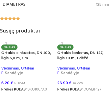
DIAMETRAS
125 mm
Susiję produktai
NAUJAS
NAUJAS
Ortakis cinkuotas, DN 100,
Ortakis lankstus, DN 127,
ilgis 3,0 m, 1 m
ilgis 10 m, 1 dėžė
Vėdinimas
,
Ortakiai
Vėdinimas
,
Ortakiai
Sandėlyje
Sandėlyje
6.20
€
26.90
€
su PVM
su PVM
Prekės KODAS:
SKO100/3,0
Prekės KODAS:
COMBI-127
Į Krepšelį
Į Krepšelį