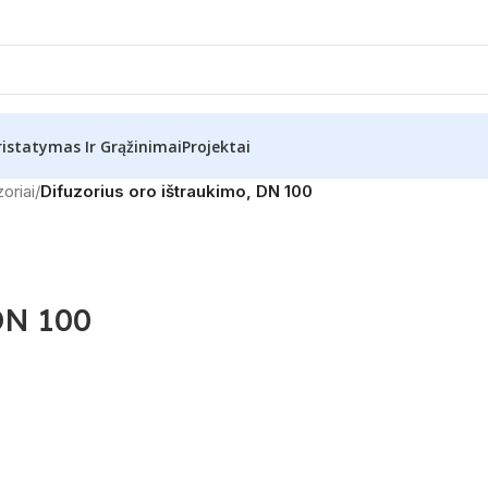
ristatymas Ir Grąžinimai
Projektai
oriai
/
Difuzorius oro ištraukimo, DN 100
DN 100