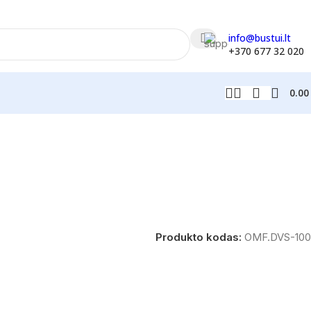
info@bustui.lt
+370 677 32 020
0.0
Produkto kodas:
OMF.DVS-100