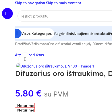
Skip to navigation
Skip to main content
Visos Kategorijos
Pagrindinis
Naujienos
Kontaktai
P
Pradžia
/
Vėdinimas
/
Oro difuzoriai ventiliacijai
/
100mm difuz
Atgal į produktus
Spustelėkite, norėdami padidinti
Difuzorius oro ištraukimo, 
5.80
€
su PVM
Neturime
Neturime