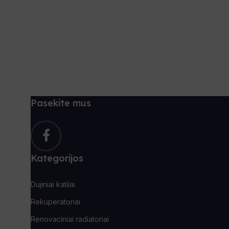
Pasekite mus
Kategorijos
Dujiniai katilai
Rekuperatoriai
Renovaciniai radiatoriai