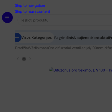
Skip to navigation
Skip to main content
Visos Kategorijos
Pagrindinis
Naujienos
Kontaktai
P
Pradžia
/
Vėdinimas
/
Oro difuzoriai ventiliacijai
/
100mm difuz