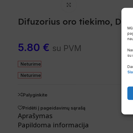
Spustelėkite, norėdami padi
Difuzorius oro tiekimo, DN 
Mūs
pag
na
5.80
€
su PVM
Nau
su
Neturime
Dau
Sla
Neturime
Palyginkite
Pridėti į pageidavimų sąrašą
Aprašymas
Papildoma informacija