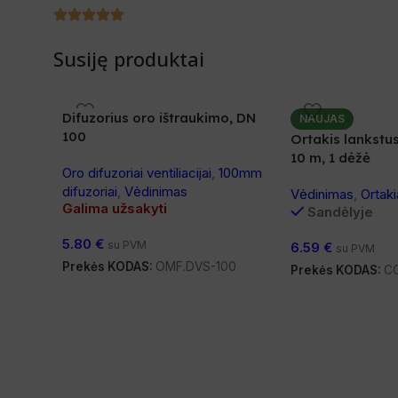
Susiję produktai
Difuzorius oro ištraukimo, DN
NAUJAS
100
Ortakis lankstus
10 m, 1 dėžė
Oro difuzoriai ventiliacijai
,
100mm
difuzoriai
,
Vėdinimas
Vėdinimas
,
Ortaki
Galima užsakyti
Sandėlyje
5.80
€
su PVM
6.59
€
su PVM
Prekės KODAS:
OMF.DVS-100
Prekės KODAS:
C