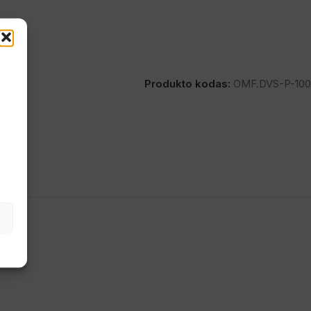
Produkto kodas:
OMF.DVS-P-100
e