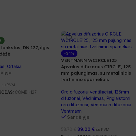
S
 lankstus, DN 127, ilgis
 dėžė
-34%
VENTMANN WCIRCLE125
as
,
Ortakiai
Apvalus difuzorius CIRCLE, 125
ėlyje
mm pajungimas, su metaliniais
tvirtinimo sparneliais
€
su PVM
Oro difuzoriai ventiliacijai
,
125mm
 KODAS:
COMBI-127
difuzoriai
,
Vėdinimas
,
Priglaistomi
oro difuzoriai
,
Ventmann difuzoriai
Ventmann
Sandėlyje
39.00
€
58.70
€
su PVM