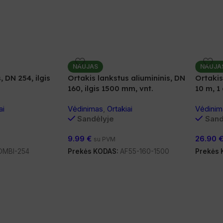
NAUJAS
NAUJA
, DN 254, ilgis
Ortakis lankstus aliumininis, DN
Ortakis
160, ilgis 1500 mm, vnt.
10 m, 1
ai
Vėdinimas
,
Ortakiai
Vėdinim
Sandėlyje
Sand
9.99
€
26.90
su PVM
OMBI-254
Prekės KODAS:
AF55-160-1500
Prekės