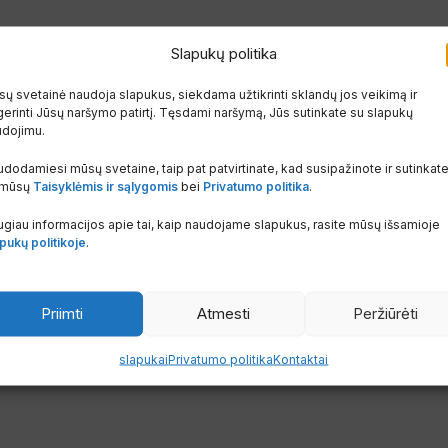
dinti
Slapukų politika
100
ų svetainė naudoja slapukus, siekdama užtikrinti sklandų jos veikimą ir
erinti Jūsų naršymo patirtį. Tęsdami naršymą, Jūs sutinkate su slapukų
udojimu.
dodamiesi mūsų svetaine, taip pat patvirtinate, kad susipažinote ir sutinkat
 mūsų
Taisyklėmis ir sąlygomis
bei
Privatumo politika
.
giau informacijos apie tai, kaip naudojame slapukus, rasite mūsų išsamioje
pukų politikoje
.
Priimti
Atmesti
Peržiūrėti
slapukai
Privatumo politika
Kontaktai