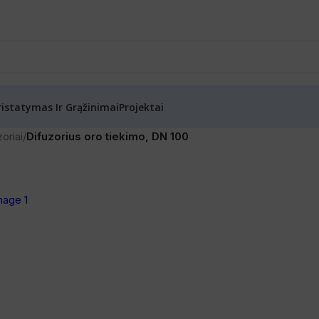
ristatymas Ir Grąžinimai
Projektai
oriai
/
Difuzorius oro tiekimo, DN 100