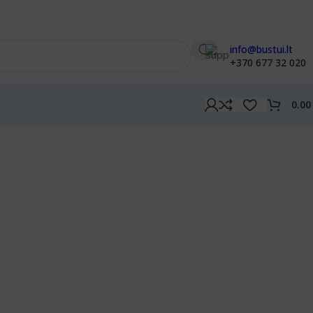
info@bustui.lt
+370 677 32 020
0.0