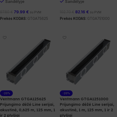
Sandėlyje
Sandėlyje
79.99
€
82.16
€
97.80
€
102.70
€
su PVM
su PVM
Prekės KODAS:
GTGA75625
Prekės KODAS:
GTGA751000
Į Krepšelį
Į Krepšelį
-20%
-20%
Ventmann GTGA125625
Ventmann GTGA1251000
Prijungimo dėžė Line serijai,
Prijungimo dėžė Line serijai,
akustinė, 0,625 m, 125 mm, 1
akustinė, 1 m, 125 mm, 1 ir 2
ir 2 plyšiai
plyšiai