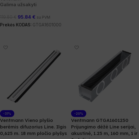
Galima užsakyti
95.84
€
119.80
€
su PVM
Prekės KODAS:
GTGA1601000
Į Krepšelį
-31%
-20%
Ventmann Vieno plyšio
Ventmann GTGA1601250
berėmis difuzorius Line. Ilgis
Prijungimo dėžė Line serijai,
0,625 m. 18 mm pločio plyšys
akustinė, 1.25 m, 160 mm, 1 ir