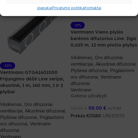
slapukai
Privatumo politika
Kontaktai
-31%
Ventmann Vieno plyšio
berėmis difuzorius Line. Ilgis
0,625 m. 12 mm pločio plyšys
Vėdinimas
,
Oro difuzoriai
ventiliacijai
,
Akustiniai difuzoriai
,
-20%
Plyšiniai difuzoriai
,
Priglaistomi
Ventmann GTGA1601000
oro difuzoriai
,
Ventmann
Prijungimo dėžė Line serijai,
difuzoriai
akustinė, 1 m, 160 mm, 1 ir 2
Ventmann
plyšiai
Galima užsakyti
Vėdinimas
,
Oro difuzoriai
99.00
€
144.20
€
su PVM
ventiliacijai
,
Akustiniai difuzoriai
,
Prekės KODAS:
LINE625112
Plyšiniai difuzoriai
,
Priglaistomi
oro difuzoriai
,
Ventmann
Į Krepšelį
difuzoriai
Ventmann