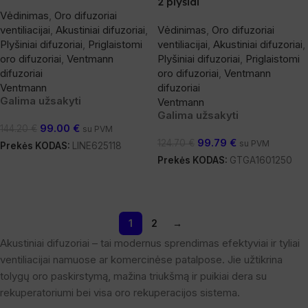
2 plyšiai
Vėdinimas
,
Oro difuzoriai
ventiliacijai
,
Akustiniai difuzoriai
,
Vėdinimas
,
Oro difuzoriai
Plyšiniai difuzoriai
,
Priglaistomi
ventiliacijai
,
Akustiniai difuzoriai
,
oro difuzoriai
,
Ventmann
Plyšiniai difuzoriai
,
Priglaistomi
difuzoriai
oro difuzoriai
,
Ventmann
Ventmann
difuzoriai
Galima užsakyti
Ventmann
Galima užsakyti
99.00
€
144.20
€
su PVM
99.79
€
124.70
€
su PVM
Prekės KODAS:
LINE625118
Prekės KODAS:
GTGA1601250
Į Krepšelį
Į Krepšelį
1
2
→
Akustiniai difuzoriai – tai modernus sprendimas efektyviai ir tyliai
ventiliacijai namuose ar komercinėse patalpose. Jie užtikrina
tolygų oro paskirstymą, mažina triukšmą ir puikiai dera su
rekuperatoriumi bei visa oro rekuperacijos sistema.