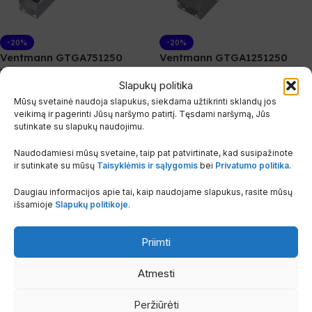
-20%
-20%
Ventmann GTGA751250
Ventmann GTGA1251250
Prijungimo dėžė Line serijai,
Prijungimo dėžė Line serijai,
Slapukų politika
akustinė, 1.25 m, 75 mm, 1 ir 2
akustinė, 1.25 m, 125 mm, 1 ir
plyšiai
2 plyšiai
Mūsų svetainė naudoja slapukus, siekdama užtikrinti sklandų jos
veikimą ir pagerinti Jūsų naršymo patirtį. Tęsdami naršymą, Jūs
sutinkate su slapukų naudojimu.
Vėdinimas
,
Oro difuzoriai
Vėdinimas
,
Oro difuzoriai
ventiliacijai
,
Akustiniai difuzoriai
,
ventiliacijai
,
Akustiniai difuzoriai
,
Naudodamiesi mūsų svetaine, taip pat patvirtinate, kad susipažinote
Plyšiniai difuzoriai
,
Priglaistomi
Plyšiniai difuzoriai
,
Priglaistomi
ir sutinkate su mūsų
Taisyklėmis ir sąlygomis
bei
Privatumo politika
.
oro difuzoriai
,
Ventmann
oro difuzoriai
,
Ventmann
difuzoriai
difuzoriai
Daugiau informacijos apie tai, kaip naudojame slapukus, rasite mūsų
Ventmann
Ventmann
išsamioje
Slapukų politikoje
.
Galima užsakyti
Galima užsakyti
Priimti
89.92
€
93.85
€
112.40
€
117.30
€
su PVM
su PVM
Prekės KODAS:
GTGA751250
Prekės KODAS:
GTGA1251250
Atmesti
Į Krepšelį
Į Krepšelį
Peržiūrėti