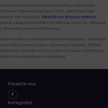
Šioje kategorijoje rasite berėmius, plyšinius, priglaistomus
difuzorius ir akustines prijungimo dėžes, skirtas tiek naujai
statybai, tiek renovacijai.
Kokybiški oro difuzoriai vėdinimui
padeda palaikyti komfortišką mikroklimatą, gerina oro cirkuliaciją
ir didina visos sistemos efektyvumą.
Siūlome patikimus sprendimus konkurencinga kaina – čia lengvai
rasite tinkamą variantą pigiau, neprarandant kokybės. Rinkitės
sprendimus, kurie dera su jūsų vėdinimo sistema ir užtikrina tylų,
efektyvų bei estetišką oro paskirstymą.
Pasekite mus
Kategorijos