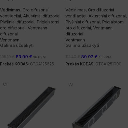
Vėdinimas
,
Oro difuzoriai
Vėdinimas
,
Oro difuzoriai
ventiliacijai
,
Akustiniai difuzoriai
,
ventiliacijai
,
Akustiniai difuzoriai
,
Plyšiniai difuzoriai
,
Priglaistomi
Plyšiniai difuzoriai
,
Priglaistomi
oro difuzoriai
,
Ventmann
oro difuzoriai
,
Ventmann
difuzoriai
difuzoriai
Ventmann
Ventmann
Galima užsakyti
Galima užsakyti
83.99
€
89.92
€
105.10
€
112.40
€
su PVM
su PVM
Prekės KODAS:
GTGA125625
Prekės KODAS:
GTGA1251000
Į Krepšelį
Į Krepšelį