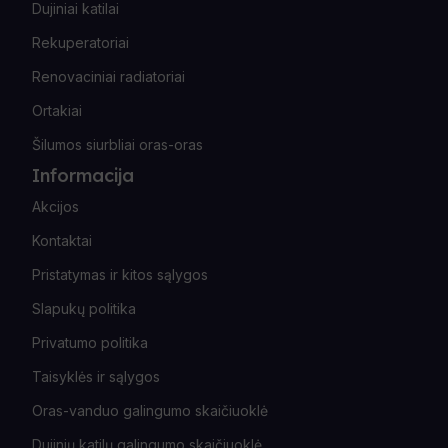
Dujiniai katilai
Rekuperatoriai
Renovaciniai radiatoriai
Ortakiai
Šilumos siurbliai oras-oras
Informacija
Akcijos
Kontaktai
Pristatymas ir kitos sąlygos
Slapukų politika
Privatumo politika
Taisyklės ir sąlygos
Oras-vanduo galingumo skaičiuoklė
Dujinių katilų galingumo skaičiuoklė