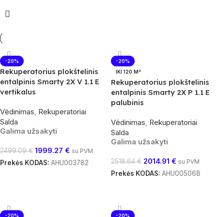
-20%
-20%
Rekuperatorius plokštelinis
IKI 120 M²
entalpinis Smarty 2X V 1.1 E
Rekuperatorius plokštelinis
vertikalus
entalpinis Smarty 2X P 1.1 E
palubinis
Vėdinimas
,
Rekuperatoriai
Salda
Vėdinimas
,
Rekuperatoriai
Galima užsakyti
Salda
Galima užsakyti
1999.27
€
2499.09
€
su PVM
2014.91
€
2518.64
€
su PVM
Prekės KODAS:
AHU003782
Prekės KODAS:
AHU005068
Į Krepšelį
Į Krepšelį
-20%
-20%