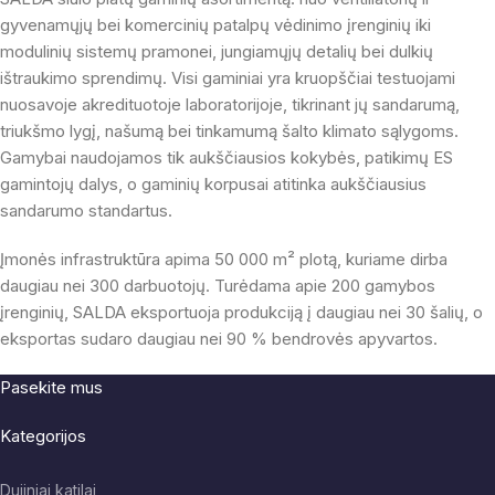
gyvenamųjų bei komercinių patalpų vėdinimo įrenginių iki
modulinių sistemų pramonei, jungiamųjų detalių bei dulkių
ištraukimo sprendimų. Visi gaminiai yra kruopščiai testuojami
nuosavoje akredituotoje laboratorijoje, tikrinant jų sandarumą,
triukšmo lygį, našumą bei tinkamumą šalto klimato sąlygoms.
Gamybai naudojamos tik aukščiausios kokybės, patikimų ES
gamintojų dalys, o gaminių korpusai atitinka aukščiausius
sandarumo standartus.
Įmonės infrastruktūra apima 50 000 m² plotą, kuriame dirba
daugiau nei 300 darbuotojų. Turėdama apie 200 gamybos
įrenginių, SALDA eksportuoja produkciją į daugiau nei 30 šalių, o
eksportas sudaro daugiau nei 90 % bendrovės apyvartos.
Pasekite mus
Kategorijos
Dujiniai katilai