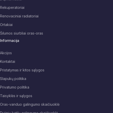
Rekuperatoriai
Renovaciniai radiatoriai
Ortakiai
Šilumos siurbliai oras-oras
Informacija
Akcijos
Kontaktai
Pristatymas ir kitos sąlygos
Slapukų politika
Privatumo politika
Taisyklės ir sąlygos
Oras-vanduo galingumo skaičiuoklė
Dujinių katilų galingumo skaičiuoklė