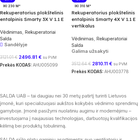
IKI 230 M²
IKI 310 M²
Rekuperatorius plokštelinis
Rekuperatorius plokštelinis
entalpinis Smarty 3X V 1.1 E
entalpinis Smarty 4X V 1.1 E
vertikalus
Vėdinimas
,
Rekuperatoriai
Salda
Vėdinimas
,
Rekuperatoriai
Sandėlyje
Salda
Galima užsakyti
2496.81
€
3121.01
€
su PVM
2810.11
€
3512.64
€
su PVM
Prekės KODAS:
AHU005099
Prekės KODAS:
AHU003778
Į Krepšelį
Į Krepšelį
SALDA UAB – tai daugiau nei 30 metų patirtį turinti Lietuvos
įmonė, kuri specializuojasi aukštos kokybės vėdinimo sprendimų
gamyboje. Įmonė pasižymi nuolatiniu augimu ir modernėjimu –
investuojama į naujausias technologijas, darbuotojų kvalifikacijos
kėlimą bei produktų tobulinimą.
SALDA siūlo platų gaminių asortimentą: nuo ventiliatorių ir