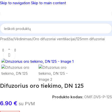
Skip to navigation
Skip to main content
Pradžia
/
Vėdinimas
/
Oro difuzoriai ventiliacijai
/
125mm difuzoriai
Spustelėkite, norėdami padidinti
Difuzorius oro tiekimo, DN 125
Produkto kodas:
OMF.DVS-P-125
6.90
€
su PVM