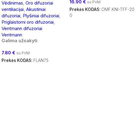
16.90
€
su PVM
Vėdinimas
,
Oro difuzoriai
ventiliacijai
,
Akustiniai
Prekės KODAS:
OMF.KNI-TFF-20
difuzoriai
,
Plyšiniai difuzoriai
,
0
Priglaistomi oro difuzoriai
,
Daugiau
Ventmann difuzoriai
Ventmann
Galima užsakyti
7.80
€
su PVM
Prekės KODAS:
FLAN75
Į Krepšelį