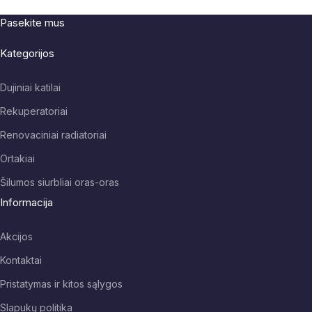
Pasekite mus
Kategorijos
Dujiniai katilai
Rekuperatoriai
Renovaciniai radiatoriai
Ortakiai
Šilumos siurbliai oras-oras
Informacija
Akcijos
Kontaktai
Pristatymas ir kitos sąlygos
Slapukų politika