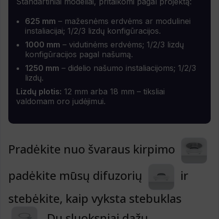
Standartiniai modeliai, pritaikomi pagal projektą:
625 mm
– mažesnėms erdvėms ar modulinei
instaliacijai; 1/2/3 lizdų konfigūracijos.
1000 mm
– vidutinėms erdvėms; 1/2/3 lizdų
konfigūracijos pagal našumą.
1250 mm
– didelio našumo instaliacijoms; 1/2/3
lizdų.
Lizdų plotis:
12 mm arba 18 mm – tiksliai
valdomam oro judėjimui.
Pradėkite nuo švaraus kirpimo
padėkite mūsų difuzorių
ir
stebėkite, kaip vyksta stebuklas
. Du sluoksniai dažų,