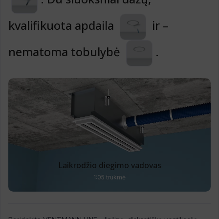
kvalifikuota apdaila
ir –
nematoma tobulybė
.
Laikrodžio diegimo vadovas
1:05 trukmė
▶