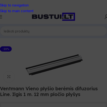
Skip to navigation
Skip to main content
Pradžia
/
Vėdinimas
/
Oro difuzoriai ventiliacijai
/
Ventmann difuzoriai
-20%
Spustelėkite, norėdami padidinti
Ventmann Vieno plyšio berėmis difuzorius
Line. Ilgis 1 m. 12 mm pločio plyšys