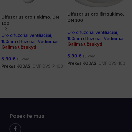
Difuzorius oro ištraukimo,
Difuzorius oro tiekimo, DN
DN 100
100
Oro difuzoriai ventiliacijai
,
Oro difuzoriai ventiliacijai
,
100mm difuzoriai
,
Vėdinimas
100mm difuzoriai
,
Vėdinimas
Galima užsakyti
Galima užsakyti
5.80
€
su PVM
5.80
€
su PVM
Prekės KODAS:
OMF.DVS-100
Prekės KODAS:
OMF.DVS-P-100
Daugiau
Daugiau
Pasekite mus