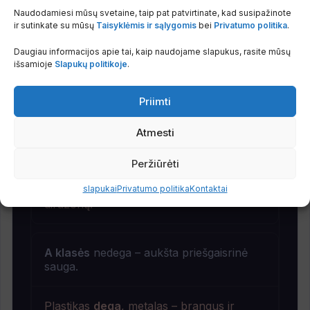
Naudodamiesi mūsų svetaine, taip pat patvirtinate, kad susipažinote
ir sutinkate su mūsų
Taisyklėmis ir sąlygomis
bei
Privatumo politika
.
Nesikondensuoja
, nėra pelėsio rizikos.
Daugiau informacijos apie tai, kaip naudojame slapukus, rasite mūsų
išsamioje
Slapukų politikoje
.
Kondensatas
ir pelėsis dėl temperatūrų
skirtumų.
Priimti
Atmesti
Nepritraukia
dėmių
, paviršius išlieka
tvarkingas.
Peržiūrėti
Kaupiamos
tamsios dėmės
aplink
slapukai
Privatumo politika
Kontaktai
difuzorių.
A klasės
nedega – aukšta priešgaisrinė
sauga.
Plastikas
dega
, metalas – brangus ir