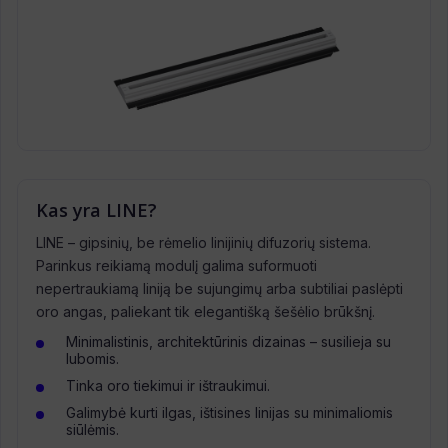
Kas yra LINE?
LINE – gipsinių, be rėmelio linijinių difuzorių sistema.
Parinkus reikiamą modulį galima suformuoti
nepertraukiamą liniją be sujungimų arba subtiliai paslėpti
oro angas, paliekant tik elegantišką šešėlio brūkšnį.
Minimalistinis, architektūrinis dizainas – susilieja su
lubomis.
Tinka oro tiekimui ir ištraukimui.
Galimybė kurti ilgas, ištisines linijas su minimaliomis
siūlėmis.