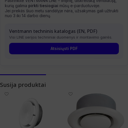
Pasirinkite VENTMANN LINE – linijinę, diskretišką ventiliaciją,
kurią galima
pirkti tiesiogiai
mūsų e‑parduotuvėje.
Jei prekės šiuo metu sandėlyje nėra, užsakymas gali užtrukti
nuo 3 iki 14 darbo dienų.
Ventmann techninis katalogas (EN, PDF)
Visi LINE serijos techniniai duomenys ir montavimo gairės.
Atsisiųsti PDF
Susija produktai