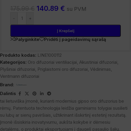
140.89
€
175.99
€
su PVM
-
+
Į Krepšelį
Palyginkite
Pridėti į pageidavimų sąrašą
Produkto kodas:
LINE1000112
Kategorijos:
Oro difuzoriai ventiliacijai
,
Akustiniai difuzoriai
,
Plyšiniai difuzoriai
,
Priglaistomi oro difuzoriai
,
Vėdinimas
,
Ventmann difuzoriai
Brand:
Dalintis
tai lietuviška įmonė, kurianti modernius gipso oro difuzorius be
rėmų. Patentuota technologija leidžia gaminiams tolygiai susilieti
su lubų ar sienų paviršiais, užtikrinant išskirtinį estetinį rezultatą.
Įmonė išsiskiria inovatyvumu, aukšta kokybe ir dėmesiu
detalėms, o produktai eksportuojami į daugelį pasaulio šalių.