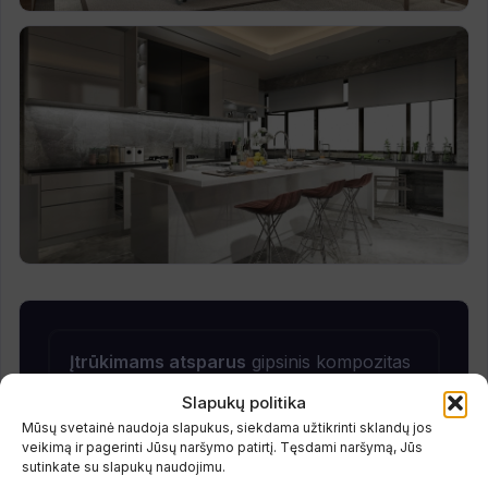
Įtrūkimams atsparus
gipsinis kompozitas
– švari apdaila ilgus metus.
Slapukų politika
Mūsų svetainė naudoja slapukus, siekdama užtikrinti sklandų jos
Metaliniai/plastikiniai rėmai linkę
skilti ir
veikimą ir pagerinti Jūsų naršymo patirtį. Tęsdami naršymą, Jūs
trūkinėti
.
sutinkate su slapukų naudojimu.