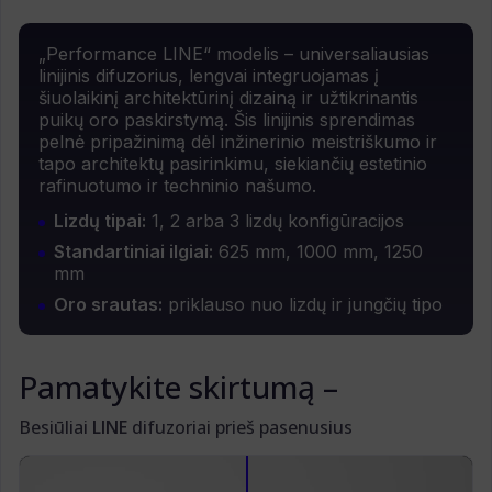
„Performance LINE“ modelis – universaliausias
linijinis difuzorius, lengvai integruojamas į
šiuolaikinį architektūrinį dizainą ir užtikrinantis
puikų oro paskirstymą. Šis linijinis sprendimas
pelnė pripažinimą dėl inžinerinio meistriškumo ir
tapo architektų pasirinkimu, siekiančių estetinio
rafinuotumo ir techninio našumo.
Lizdų tipai:
1, 2 arba 3 lizdų konfigūracijos
Standartiniai ilgiai:
625 mm, 1000 mm, 1250
mm
Oro srautas:
priklauso nuo lizdų ir jungčių tipo
Pamatykite skirtumą –
Besiūliai
LINE
difuzoriai prieš pasenusius