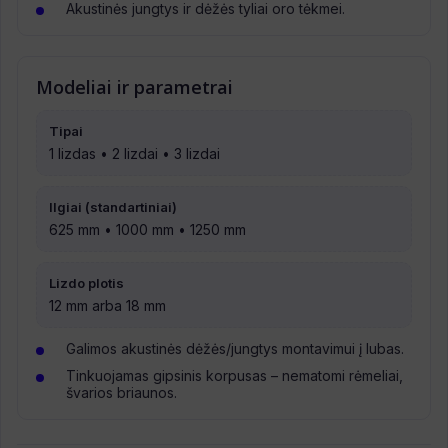
Akustinės jungtys ir dėžės tyliai oro tėkmei.
Modeliai ir parametrai
Tipai
1 lizdas • 2 lizdai • 3 lizdai
Ilgiai (standartiniai)
625 mm • 1000 mm • 1250 mm
Lizdo plotis
12 mm arba 18 mm
Galimos akustinės dėžės/jungtys montavimui į lubas.
Tinkuojamas gipsinis korpusas – nematomi rėmeliai,
švarios briaunos.