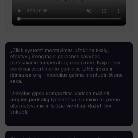
„Click system“ montavimas užtikrina tikslų,
efektyvų įrengimą ir geresnes savybes
platesniame temperatūrų diapazone. Kaip ir visi
berėmiai asortimento gaminiai, LINE
tiekia ir
ištraukia
orą – modulius galima montuoti ištisine
seka.
Unikalus gipso kompozitas padeda mažinti
anglies pėdsaką
lyginant su aliuminio ar plieno
alternatyvomis ir leidžia
vientisai dažyti
bei
tinkuoti.