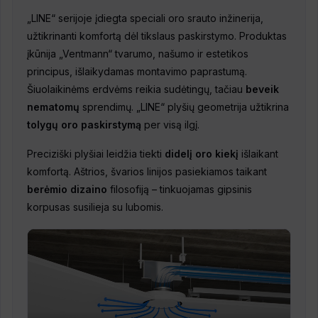
„LINE“ serijoje įdiegta speciali oro srauto inžinerija,
užtikrinanti komfortą dėl tikslaus paskirstymo. Produktas
įkūnija „Ventmann“ tvarumo, našumo ir estetikos
principus, išlaikydamas montavimo paprastumą.
Šiuolaikinėms erdvėms reikia sudėtingų, tačiau
beveik
nematomų
sprendimų. „LINE“ plyšių geometrija užtikrina
tolygų oro paskirstymą
per visą ilgį.
Preciziški plyšiai leidžia tiekti
didelį oro kiekį
išlaikant
komfortą. Aštrios, švarios linijos pasiekiamos taikant
berėmio dizaino
filosofiją – tinkuojamas gipsinis
korpusas susilieja su lubomis.