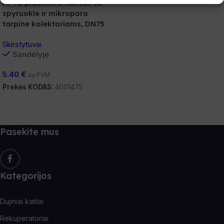
FP 75 plastikinis flanšas su
spyruokle ir mikroporo
tarpine kolektoriams, DN75
Skirstytuvai
Sandėlyje
5.40
€
su PVM
Prekės KODAS:
4001475
Į Krepšelį
Pasekite mus
Kategorijos
Dujiniai katilai
Rekuperatoriai