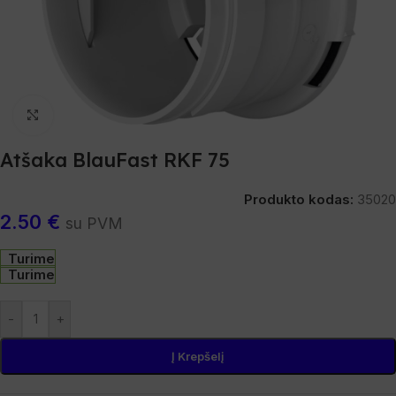
Spustelėkite, norėdami padidinti
Atšaka BlauFast RKF 75
Produkto kodas:
35020
2.50
€
su PVM
Turime
Turime
-
+
Į Krepšelį