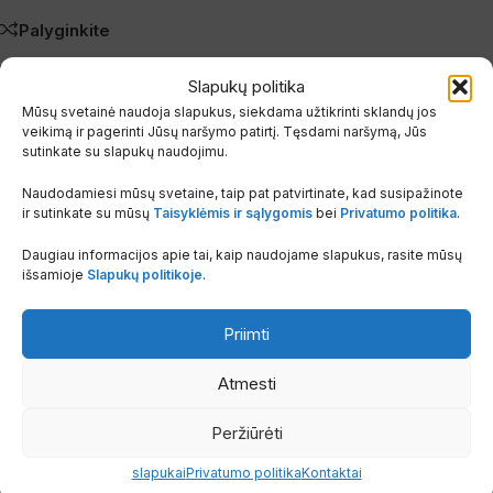
Palyginkite
Pridėti į pageidavimų sąrašą
Slapukų politika
Aprašymas
Mūsų svetainė naudoja slapukus, siekdama užtikrinti sklandų jos
Papildoma informacija
veikimą ir pagerinti Jūsų naršymo patirtį. Tęsdami naršymą, Jūs
sutinkate su slapukų naudojimu.
Naudodamiesi mūsų svetaine, taip pat patvirtinate, kad susipažinote
ir sutinkate su mūsų
Taisyklėmis ir sąlygomis
bei
Privatumo politika
.
Susiję produktai
Daugiau informacijos apie tai, kaip naudojame slapukus, rasite mūsų
išsamioje
Slapukų politikoje
.
Priimti
Atmesti
Peržiūrėti
slapukai
Privatumo politika
Kontaktai