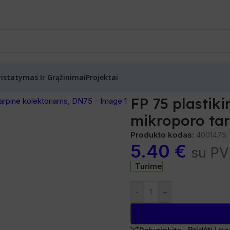
ristatymas Ir Grąžinimai
Projektai
anšas su spyruokle ir mikroporo tarpine kolektoriams, DN75
FP 75 plastiki
mikroporo tar
Produkto kodas:
4001475
5.40
€
su P
Turime
-
+
Pridėti į 