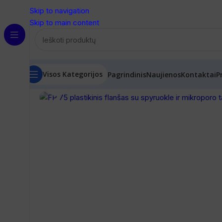
Skip to navigation
Skip to main content
Visos Kategorijos
Pagrindinis
Naujienos
Kontaktai
P
Spustelėkite, norėdami padidinti
Pradžia
/
Vėdinimas
/
Skirstytuvai
/
FP 75 plastikinis fl