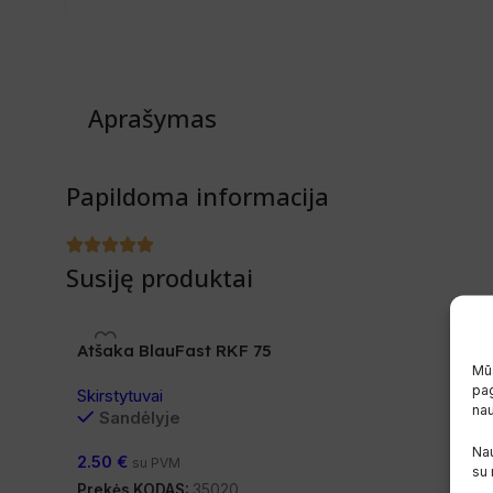
Aprašymas
Papildoma informacija
Susiję produktai
Atšaka BlauFast RKF 75
Mūs
pag
Skirstytuvai
na
Sandėlyje
Nau
2.50
€
su PVM
su
Prekės KODAS:
35020