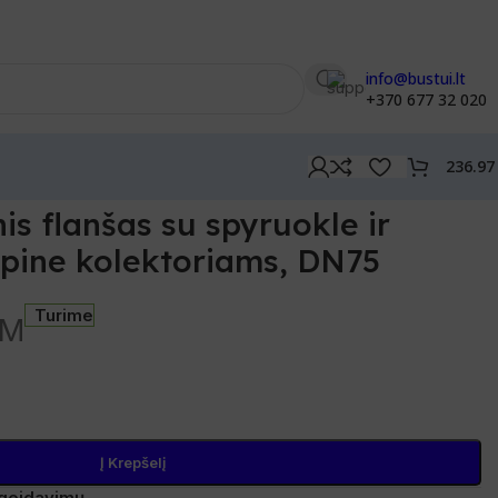
info@bustui.lt
+370 677 32 020
236.9
nis flanšas su spyruokle ir
pine kolektoriams, DN75
Turime
VM
Į Krepšelį
pageidavimų