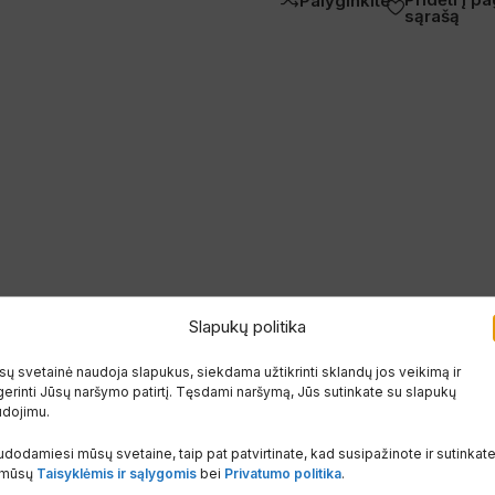
Palyginkite
sąrašą
Slapukų politika
ų svetainė naudoja slapukus, siekdama užtikrinti sklandų jos veikimą ir
erinti Jūsų naršymo patirtį. Tęsdami naršymą, Jūs sutinkate su slapukų
udojimu.
dodamiesi mūsų svetaine, taip pat patvirtinate, kad susipažinote ir sutinkat
 mūsų
Taisyklėmis ir sąlygomis
bei
Privatumo politika
.