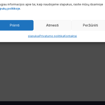
giau informacijos apie tai, kaip naudojame slapukus, rasite mūsų išsamioje
pukų politikoje
.
Priimti
Atmesti
Peržiūrėti
slapukai
Privatumo politika
Kontaktai