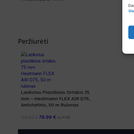
Dau
Sla
Peržiurėti
Lankstus Plastikinis Ortakis 75
mm – Heatmann FLEX AIR D75,
Antistatinis, 50 m Rulonas
78.99
€
108.50
€
su PVM