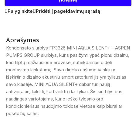
Į Krepšelį
Palyginkite
Pridėti į pageidavimų sąrašą
Aprašymas
Kondensato siurblys FP3326 MINI AQUA SILENT+ – ASPEN
PUMPS GROUP siurblys, kuris pasižymi ypač plonu dizainu,
kad tilptų mažiausiose erdvėse, suteikdamas didelį
montavimo lankstumą. Savo didelio našumo varikliu ir
išskirtinio dizaino akustiniu amortizatoriumi jis yra tyliausias
savo klasėje. MINI AQUA SILENT+ dabar turi naują
antivibracinį laikiklį, kad veiktų dar tyliau. Šis siurblys bus
naudingas vartotojams, kurie ieško tylesnio oro
kondicionieriaus naudojimo tokiose vietose kaip biurai ar
posėdžių salės.