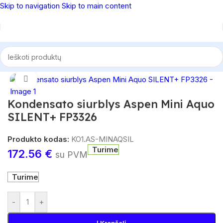
Skip to navigation
Skip to main content
Pradžia
/
Oro kondicionieriai
/
Oro kondicionierių priedai
Spustelėkite, norėdami padidinti
Kondensato siurblys Aspen Mini Aquo
SILENT+ FP3326
Produkto kodas:
KO1.AS-MINAQSIL
Turime
172.56
€
su PVM
Turime
-
+