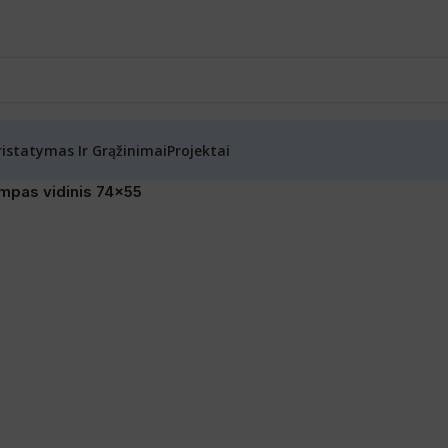
ristatymas Ir Grąžinimai
Projektai
mpas vidinis 74×55