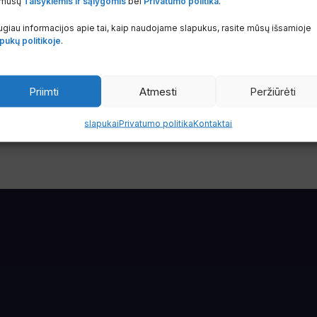
Varinis
 mūsų
Taisyklėmis ir sąlygomis
bei
Privatumo politika
.
Oro kondicionierių priedai
,
Priedai
izoliaci
 priedai
,
Priedai
ir priedėliai
giau informacijos apie tai, kaip naudojame slapukus, rasite mūsų išsamioje
16 kW du
pukų politikoje
.
Sandėlyje
Oro kond
6.90
€
su PVM
ir priedė
Galima 
Prekės KODAS:
KOR.11106005
Priimti
Atmesti
Peržiūrėti
R.11106002
10.81
€
slapukai
Privatumo politika
Kontaktai
Prekės