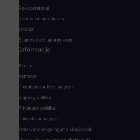
Rekuperatoriai
Renovaciniai radiatoriai
Ortakiai
Šilumos siurbliai oras-oras
Informacija
Akcijos
Kontaktai
Pristatymas ir kitos sąlygos
Slapukų politika
Privatumo politika
Taisyklės ir sąlygos
Oras-vanduo galingumo skaičiuoklė
Dujinių katilų galingumo skaičiuoklė