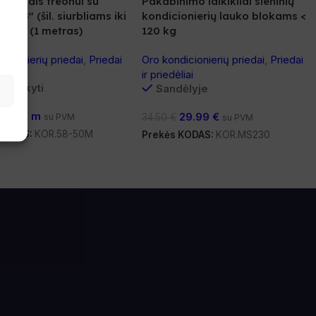
 vamzdis freonui su
Pakabinimo laikikliai sieninių
ja 5/8″ (šil. siurbliams iki
kondicionierių lauko blokams <
j. f.) (1 metras)
120 kg
icionierių priedai
,
Priedai
Oro kondicionierių priedai
,
Priedai
liai
ir priedėliai
užsakyti
Sandėlyje
8.00
€
m
29.99
€
su PVM
34.50
€
su PVM
 KODAS:
KOR.58-50M
Prekės KODAS:
KOR.MS230