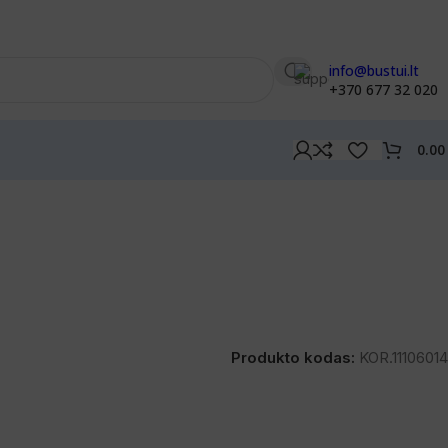
info@bustui.lt
+370 677 32 020
0.0
Produkto kodas:
KOR.11106014