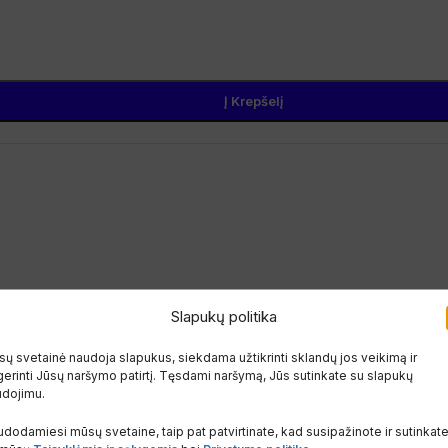
Į Krepšelį
Slapukų politika
ų svetainė naudoja slapukus, siekdama užtikrinti sklandų jos veikimą ir
erinti Jūsų naršymo patirtį. Tęsdami naršymą, Jūs sutinkate su slapukų
udojimu.
inis prie
Tvirtinimas prie sienos 74×55
-26%
dodamiesi mūsų svetaine, taip pat patvirtinate, kad susipažinote ir sutinkat