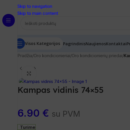
Skip to navigation
Skip to main content
Visos Kategorijos
Pagrindinis
Naujienos
Kontaktai
P
Pradžia
/
Oro kondicionieriai
/
Oro kondicionierių priedai
/
Ka
Spustelėkite, norėdami padidinti
Kampas vidinis 74×55
6.90
€
su PVM
Turime