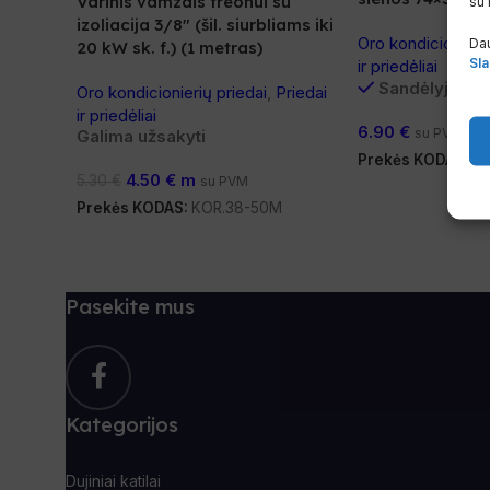
Varinis vamzdis freonui su
su
izoliacija 3/8″ (šil. siurbliams iki
Oro kondicionierių
Dau
20 kW sk. f.) (1 metras)
Sla
ir priedėliai
Sandėlyje
Oro kondicionierių priedai
,
Priedai
ir priedėliai
6.90
€
su PVM
Galima užsakyti
Prekės KODAS:
KO
4.50
€
m
5.30
€
su PVM
Prekės KODAS:
KOR.38-50M
Pasekite mus
Kategorijos
Dujiniai katilai