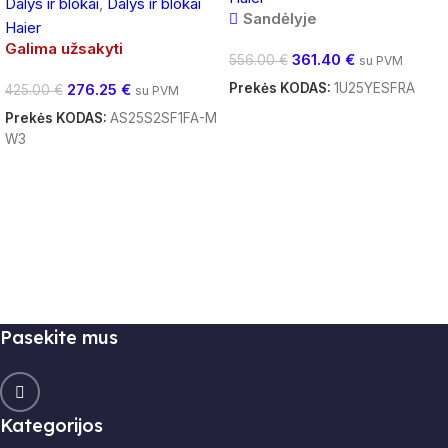
Dalys ir blokai
,
Dalys ir blokai
Sandėlyje
Haier
Galima užsakyti
361.40
€
556.00
€
su PVM
Prekės KODAS:
1U25YESFRA
276.25
€
425.00
€
su PVM
Į Krepšelį
Prekės KODAS:
AS25S2SF1FA-M
W3
Daugiau
Pasekite mus
Kategorijos