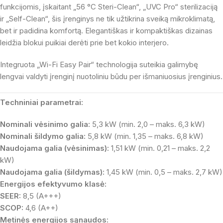
funkcijomis, įskaitant „56 °C Steri-Clean“, „UVC Pro“ sterilizaciją
ir „Self-Clean“, šis įrenginys ne tik užtikrina sveiką mikroklimatą,
bet ir padidina komfortą. Elegantiškas ir kompaktiškas dizainas
leidžia blokui puikiai derėti prie bet kokio interjero.
Integruota „Wi-Fi Easy Pair“ technologija suteikia galimybę
lengvai valdyti įrenginį nuotoliniu būdu per išmaniuosius įrenginius.
Techniniai parametrai:
Nominali vėsinimo galia:
5,3 kW (min. 2,0 – maks. 6,3 kW)
Nominali šildymo galia:
5,8 kW (min. 1,35 – maks. 6,8 kW)
Naudojama galia (vėsinimas):
1,51 kW (min. 0,21 – maks. 2,2
kW)
Naudojama galia (šildymas):
1,45 kW (min. 0,5 – maks. 2,7 kW)
Energijos efektyvumo klasė:
SEER:
8,5 (A+++)
SCOP:
4,6 (A++)
Metinės energijos sąnaudos: