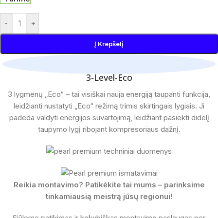
-
+
Į Krepšelį
3-Level-Eco
3 lygmenų „Eco“ – tai visiškai nauja energiją taupanti funkcija,
leidžianti nustatyti „Eco“ režimą trimis skirtingais lygiais. Ji
padeda valdyti energijos suvartojimą, leidžiant pasiekti didelį
taupymo lygį ribojant kompresoriaus dažnį.
Reikia montavimo? Patikėkite tai mums – parinksime
tinkamiausią meistrą jūsų regionui!
Siūlome patikimas ir kokybiškas montavimo paslaugas per