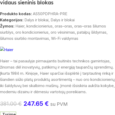
vidaus sieninis blokas
Produkto kodas:
AS50PDPHRA-PRE
Kategorijos:
Dalys ir blokai
,
Dalys ir blokai
Žymos:
Haier
,
kondicionierius
,
oras–oras
,
oras–oras šilumos
siurblys
,
oro kondicionierius
,
oro vėsinimas
,
patalpų šildymas
,
šilumos siurblio montavimas
,
Wi-Fi valdymas
Haier – tai pasaulyje pirmaujantis buitinės technikos gamintojas,
žinomas dėl inovatyvių, patikimų ir energiją taupančių sprendimų.
Įkurta 1984 m. Kinijoje, Haier sparčiai išsiplėtė į tarptautinę rinką ir
šiandien siūlo platų produktų asortimentą – nuo oro kondicionierių
iki šaldytuvų bei skalbimo mašinų. Įmonė išsiskiria aukšta kokybe,
moderniu dizainu ir dėmesiu vartotojų poreikiams.
247.65
€
381.00
€
su PVM
Turime