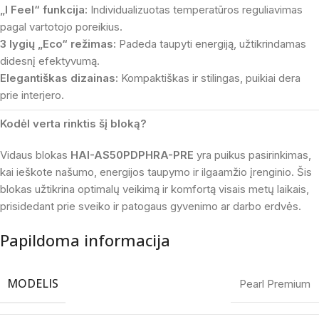
„I Feel“ funkcija:
Individualizuotas temperatūros reguliavimas
pagal vartotojo poreikius.
3 lygių „Eco“ režimas:
Padeda taupyti energiją, užtikrindamas
didesnį efektyvumą.
Elegantiškas dizainas:
Kompaktiškas ir stilingas, puikiai dera
prie interjero.
Kodėl verta rinktis šį bloką?
Vidaus blokas
HAI-AS50PDPHRA-PRE
yra puikus pasirinkimas,
kai ieškote našumo, energijos taupymo ir ilgaamžio įrenginio. Šis
blokas užtikrina optimalų veikimą ir komfortą visais metų laikais,
prisidedant prie sveiko ir patogaus gyvenimo ar darbo erdvės.
Papildoma informacija
MODELIS
Pearl Premium