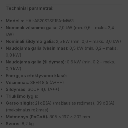
Techniniai parametrai:
Modelis:
HAI-AS20S2SF1FA-MW3
Nominali vėsinimo galia:
2,0 kW (min. 0,6 – maks. 2,4
kW)
Nominali šildymo galia:
2,5 kW (min. 0,6 – maks. 3,0 kW)
Naudojama galia (vėsinimas):
0,5 kW (min. 0,2 – maks.
0,8 kW)
Naudojama galia (šildymas):
0,6 kW (min. 0,2 – maks.
0,9 kW)
Energijos efektyvumo klasė:
Vėsinimas:
SEER 8,5 (A+++)
Šildymas:
SCOP 4,6 (A++)
Triukšmo lygis:
Garso slėgis:
21 dB(A) (mažiausias režimas), 39 dB(A)
(maksimalus režimas)
Matmenys (PxGxA):
805 x 197 x 302 mm
Svoris:
8,2 kg