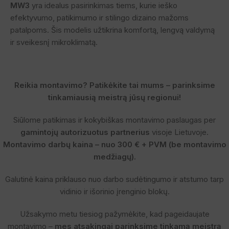
MW3
yra idealus pasirinkimas tiems, kurie ieško
efektyvumo, patikimumo ir stilingo dizaino mažoms
patalpoms. Šis modelis užtikrina komfortą, lengvą valdymą
ir sveikesnį mikroklimatą.
Reikia montavimo? Patikėkite tai mums – parinksime
tinkamiausią meistrą jūsų regionui!
Siūlome patikimas ir kokybiškas montavimo paslaugas per
gamintojų autorizuotus partnerius
visoje Lietuvoje.
Montavimo darbų kaina – nuo 300 € + PVM (be montavimo
medžiagų).
Galutinė kaina priklauso nuo darbo sudėtingumo ir atstumo tarp
vidinio ir išorinio įrenginio blokų.
Užsakymo metu tiesiog pažymėkite, kad pageidaujate
montavimo –
mes atsakingai parinksime tinkamą meistrą