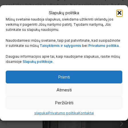
pagal jūsų lokaciją ir užimtumą, bei pasirūpinsime, kad su
jumis būtų susisiekta artimiausiu metu.
Slapukų politika
Mūsų svetainė naudoja slapukus, siekdama užtikrinti sklandų jos
✅ Tik autorizuoti montuotojai su patirtimi
veikimą ir pagerinti Jūsų naršymo patirtį. Tęsdami naršymą, Jūs
sutinkate su slapukų naudojimu.
✅ Montavimo darbai pagal gamintojo reikalavimus – išlieka
garantija
Naudodamiesi mūsų svetaine, taip pat patvirtinate, kad susipažinote
✅ Jokių rūpesčių – vienas užsakymas, viskuo pasirūpinsime mes
ir sutinkate su mūsų
Taisyklėmis ir sąlygomis
bei
Privatumo politika
.
Daugiau informacijos apie tai, kaip naudojame slapukus, rasite mūsų
Užsisakykite įrangą su pasitikėjimu – komfortu
išsamioje
Slapukų politikoje
.
pasirūpinsime nuo A iki Z.
Klientų pasirinkimai
Priimti
Tikri montavimo pavyzdžiai iš klientų aplinkos
Atmesti
Peržiūrėti
slapukai
Privatumo politika
Kontaktai