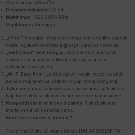
Oro srautas:
420 m³/h
Drėgmės šalinimas:
1,0 L/h
Maitinimas:
1/220-240V/50Hz
Papildomos funkcijos:
„I Feel“ funkcija:
Integruotas temperatūros jutiklis padeda
tiksliai reguliuoti komforto lygį pagal patalpos poreikius.
„Self-Clean“ technologija:
Automatinis šilumokaičio
valymas apsaugo nuo dulkių ir bakterijų kaupimosi,
užtikrinant švaresnį orą.
„Wi-Fi Easy Pair“:
Leidžia valdyti įrenginį nuotoliniu būdu
per išmanųjį telefoną, užtikrinant papildomą patogumą.
Tylus veikimas:
Optimali konstrukcija sumažina triukšmo
lygį, todėl blokas tinkamas naudoti net miegamuosiuose.
Kompaktiškas ir stilingas dizainas:
Tinka įvairiems
interjerams ir užima mažai vietos.
Kodėl verta rinktis šį įrenginį?
Flexis Matt White 20 vidaus blokas
HAI-AS20S2SF1FA-