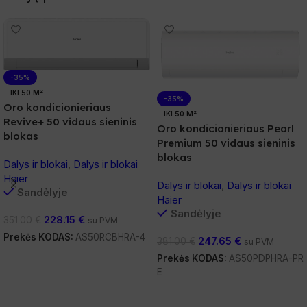
-35%
IKI 50 M²
-35%
Oro kondicionieriaus
IKI 50 M²
Revive+ 50 vidaus sieninis
Oro kondicionieriaus Pearl
blokas
Premium 50 vidaus sieninis
blokas
Dalys ir blokai
,
Dalys ir blokai
Haier
Dalys ir blokai
,
Dalys ir blokai
Sandėlyje
Haier
Sandėlyje
228.15
€
351.00
€
su PVM
Prekės KODAS:
AS50RCBHRA-4
247.65
€
381.00
€
su PVM
Į Krepšelį
Prekės KODAS:
AS50PDPHRA-PR
E
Į Krepšelį