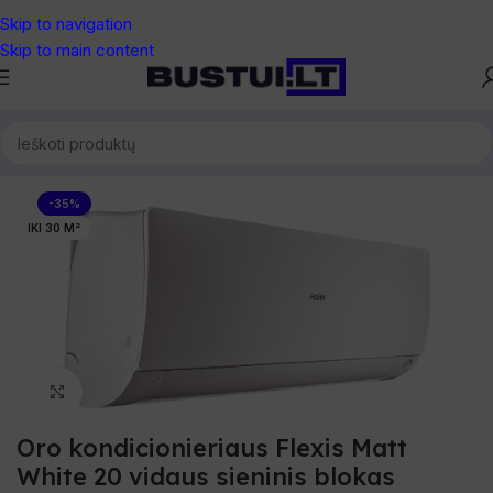
Skip to navigation
Skip to main content
Pradžia
/
Oro kondicionieriai
/
Dalys ir blokai
-35%
IKI 30 M²
Spustelėkite, norėdami padidinti
Oro kondicionieriaus Flexis Matt
White 20 vidaus sieninis blokas