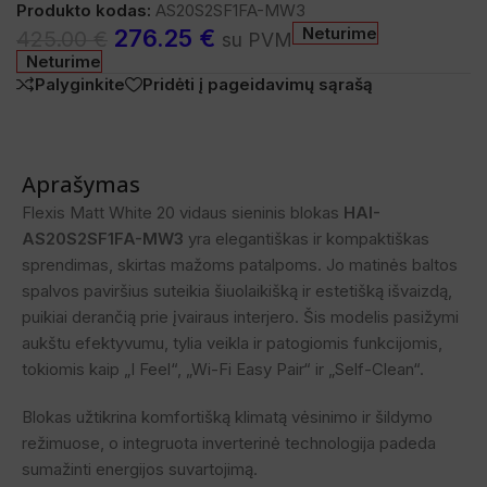
Produkto kodas:
AS20S2SF1FA-MW3
Neturime
276.25
€
425.00
€
su PVM
Neturime
Palyginkite
Pridėti į pageidavimų sąrašą
Aprašymas
Flexis Matt White 20 vidaus sieninis blokas
HAI-
AS20S2SF1FA-MW3
yra elegantiškas ir kompaktiškas
sprendimas, skirtas mažoms patalpoms. Jo matinės baltos
spalvos paviršius suteikia šiuolaikišką ir estetišką išvaizdą,
puikiai derančią prie įvairaus interjero. Šis modelis pasižymi
aukštu efektyvumu, tylia veikla ir patogiomis funkcijomis,
tokiomis kaip „I Feel“, „Wi-Fi Easy Pair“ ir „Self-Clean“.
Blokas užtikrina komfortišką klimatą vėsinimo ir šildymo
režimuose, o integruota inverterinė technologija padeda
sumažinti energijos suvartojimą.