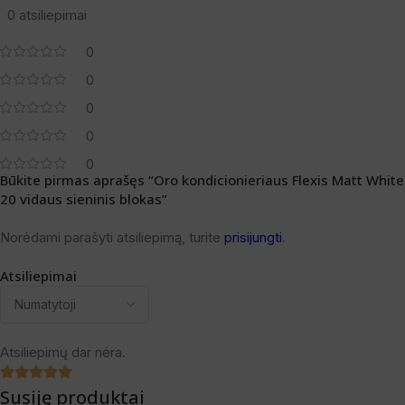
0 atsiliepimai
0
0
0
0
0
Būkite pirmas aprašęs “Oro kondicionieriaus Flexis Matt White
20 vidaus sieninis blokas”
Norėdami parašyti atsiliepimą, turite
prisijungti
.
Atsiliepimai
Atsiliepimų dar nėra.
Susiję produktai