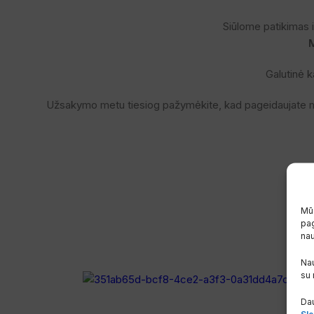
Siūlome patikimas
Galutinė k
Užsakymo metu tiesiog pažymėkite, kad pageidaujate
Mūs
Už
pag
na
Nau
su
Dau
Sla