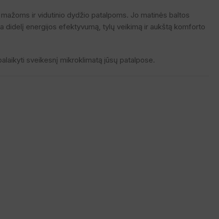
 mažoms ir vidutinio dydžio patalpoms. Jo matinės baltos
krina didelį energijos efektyvumą, tylų veikimą ir aukštą komforto
 palaikyti sveikesnį mikroklimatą jūsų patalpose.