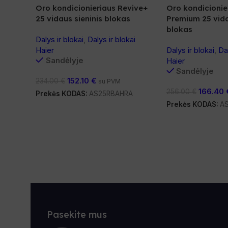
Oro kondicionieriaus Revive+
Oro kondicionie
25 vidaus sieninis blokas
Premium 25 vida
blokas
Dalys ir blokai
,
Dalys ir blokai
Haier
Dalys ir blokai
,
Dal
Sandėlyje
Haier
Sandėlyje
152.10
€
234.00
€
su PVM
166.40
256.00
€
Prekės KODAS:
AS25RBAHRA
Prekės KODAS:
A
Pasekite mus