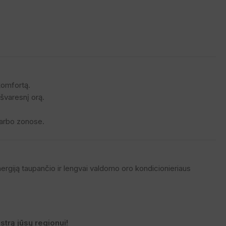
komfortą.
švaresnį orą.
 darbo zonose.
ergiją taupančio ir lengvai valdomo oro kondicionieriaus
.
trą jūsų regionui!