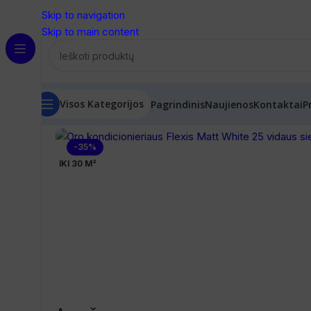
Skip to navigation
Skip to main content
Visos Kategorijos
Pagrindinis
Naujienos
Kontaktai
P
Spustelėkite, norėdami padidinti
Pradžia
/
Oro kondicionieriai
/
Dalys ir blokai
/
Oro kondici
-35%
IKI 30 M²