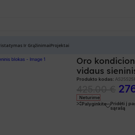
ristatymas Ir Grąžinimai
Projektai
onieriaus Flexis Matt White 25 vidaus sieninis blokas
Oro kondicion
vidaus sienini
Produkto kodas:
AS25S2S
27
425.00
€
Neturime
Pridėti į 
Palyginkite
sąrašą