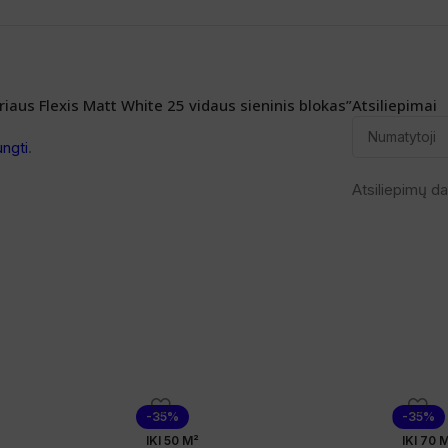
iaus Flexis Matt White 25 vidaus sieninis blokas”
Atsiliepimai
ungti
.
Atsiliepimų da
-35%
-35%
IKI 50 M²
IKI 70 