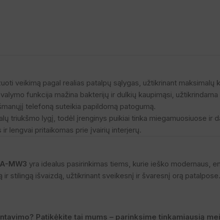
zuoti veikimą pagal realias patalpų sąlygas, užtikrinant maksimalų 
alymo funkcija mažina bakterijų ir dulkių kaupimąsi, užtikrindama 
šmanųjį telefoną suteikia papildomą patogumą.
alų triukšmo lygį, todėl įrenginys puikiai tinka miegamuosiuose ir
 lengvai pritaikomas prie įvairių interjerų.
FA-MW3
yra idealus pasirinkimas tiems, kurie ieško modernaus, en
 stilingą išvaizdą, užtikrinant sveikesnį ir švaresnį orą patalpose
ntavimo? Patikėkite tai mums – parinksime tinkamiausią meis