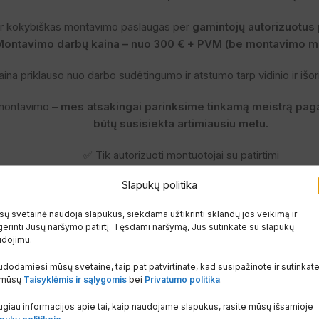
 ir kokybiškas montavimo paslaugas per
gamintojų autorizuotus 
Montavimo darbų kaina – nuo 300 € + PVM (be montavimo m
aina priklauso nuo darbo sudėtingumo ir atstumo tarp vidinio ir išori
 montavimo –
mes atsakingai parinksime tinkamą meistrą pagal
būtų susisiekta artimiausiu metu.
✅ Tik autorizuoti montuotojai su patirtimi
✅ Montavimo darbai pagal gamintojo reikalavimus – išlieka gar
Slapukų politika
✅ Jokių rūpesčių – vienas užsakymas, viskuo pasirūpinsime
ų svetainė naudoja slapukus, siekdama užtikrinti sklandų jos veikimą ir
sisakykite įrangą su pasitikėjimu – komfortu pasirūpinsime n
erinti Jūsų naršymo patirtį. Tęsdami naršymą, Jūs sutinkate su slapukų
Klientų pasirinkimai
udojimu.
Tikri montavimo pavyzdžiai iš klientų aplinkos
dodamiesi mūsų svetaine, taip pat patvirtinate, kad susipažinote ir sutinkat
 mūsų
Taisyklėmis ir sąlygomis
bei
Privatumo politika
.
giau informacijos apie tai, kaip naudojame slapukus, rasite mūsų išsamioje
pukų politikoje
.