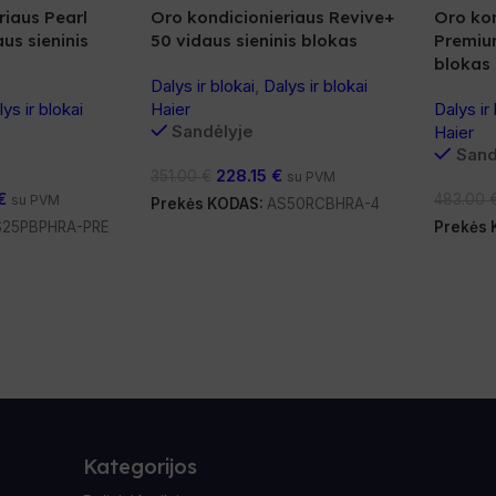
riaus Pearl
Oro kondicionieriaus Revive+
Oro kon
us sieninis
50 vidaus sieninis blokas
Premium
blokas
Dalys ir blokai
,
Dalys ir blokai
ys ir blokai
Haier
Dalys ir
Sandėlyje
Haier
Sand
228.15
€
351.00
€
su PVM
€
483.00
su PVM
Prekės KODAS:
AS50RCBHRA-4
S25PBPHRA-PRE
Prekės
Kategorijos