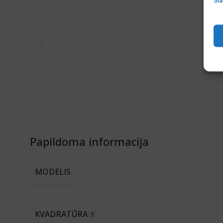
Papildoma informacija
MODELIS
KVADRATŪRA