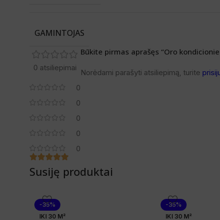
GAMINTOJAS
Būkite pirmas aprašęs “Oro kondicionier
0 atsiliepimai
Norėdami parašyti atsiliepimą, turite
prisij
0
0
0
0
0
Susiję produktai
-35%
-35%
IKI 30 M²
IKI 30 M²