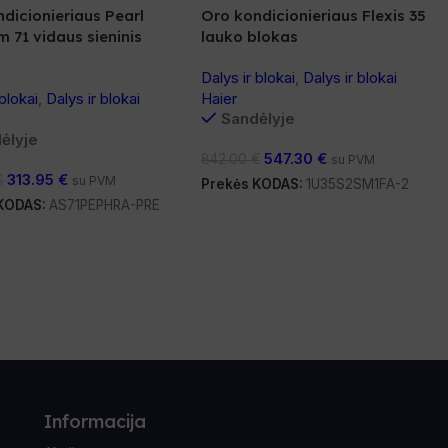
dicionieriaus Pearl
Oro kondicionieriaus Flexis 35
 71 vidaus sieninis
lauko blokas
Dalys ir blokai
,
Dalys ir blokai
 blokai
,
Dalys ir blokai
Haier
Sandėlyje
ėlyje
547.30
€
842.00
€
su PVM
313.95
€
€
su PVM
Prekės KODAS:
1U35S2SM1FA-2
 KODAS:
AS71PEPHRA-PRE
Informacija