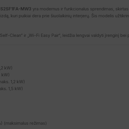
5S2SF1FA-MW3
yra modernus ir funkcionalus sprendimas, skirtas
izdą, kuri puikiai dera prie šiuolaikinių interjerų. Šis modelis užti
Self-Clean“ ir „Wi-Fi Easy Pair“, leidžia lengvai valdyti įrenginį bei
3,2 kW)
2 kW)
maks. 1,2 kW)
aks. 1,5 kW)
A) (maksimalus režimas)