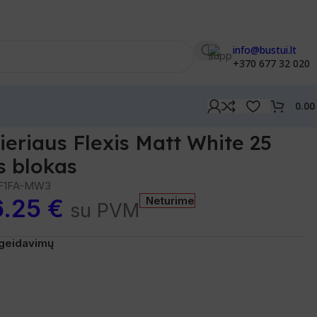
info@bustui.lt
+370 677 32 020
0.0
ieriaus Flexis Matt White 25
s blokas
F1FA-MW3
6.25
€
Neturime
su PVM
pageidavimų