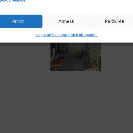
Priimti
Atmesti
Peržiūrėti
slapukai
Privatumo politika
Kontaktai