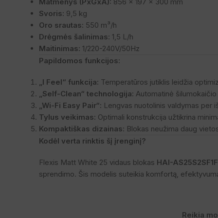
Matmenys (PxGxA):
856 x 197 x 300 mm
Svoris:
9,5 kg
Oro srautas:
550 m³/h
Drėgmės šalinimas:
1,5 L/h
Maitinimas:
1/220-240V/50Hz
Papildomos funkcijos:
„I Feel“ funkcija:
Temperatūros jutiklis leidžia optimi
„Self-Clean“ technologija:
Automatinė šilumokaičio v
„Wi-Fi Easy Pair“:
Lengvas nuotolinis valdymas per i
Tylus veikimas:
Optimali konstrukcija užtikrina minim
Kompaktiškas dizainas:
Blokas neužima daug vietos ir
Kodėl verta rinktis šį įrenginį?
Flexis Matt White 25 vidaus blokas
HAI-AS25S2SF1
sprendimo. Šis modelis suteikia komfortą, efektyvumą ir
Reikia mo