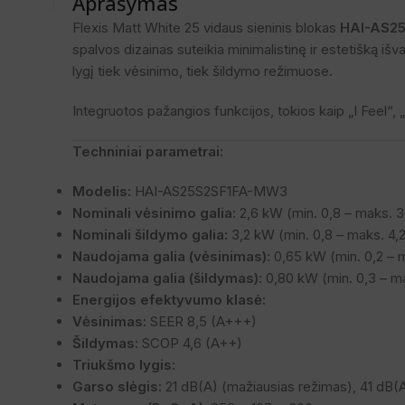
Aprašymas
Flexis Matt White 25 vidaus sieninis blokas
HAI-AS2
spalvos dizainas suteikia minimalistinę ir estetišką išva
lygį tiek vėsinimo, tiek šildymo režimuose.
Integruotos pažangios funkcijos, tokios kaip „I Feel“, „
Techniniai parametrai:
Modelis:
HAI-AS25S2SF1FA-MW3
Nominali vėsinimo galia:
2,6 kW (min. 0,8 – maks. 
Nominali šildymo galia:
3,2 kW (min. 0,8 – maks. 4,
Naudojama galia (vėsinimas):
0,65 kW (min. 0,2 – 
Naudojama galia (šildymas):
0,80 kW (min. 0,3 – m
Energijos efektyvumo klasė:
Vėsinimas:
SEER 8,5 (A+++)
Šildymas:
SCOP 4,6 (A++)
Triukšmo lygis:
Garso slėgis:
21 dB(A) (mažiausias režimas), 41 dB(