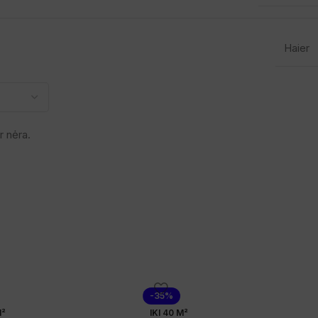
Haier
r nėra.
-35%
M²
IKI 40 M²