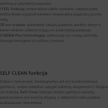
telefoną ar planšetinį kompiuterį.
I FEEL funkcija
: temperatūros jutiklis nuotolinio valdymo pulte
leidžia tiksliai reguliuoti kambario temperatūrą pagal jūsų buvimo
vietą.
3D oro srautas
: automatinis žaliuzių judėjimas aukštyn-žemyn ir
kairėn-dešinėn užtikrina tolygų oro paskirstymą patalpoje.
COANDA Plus technologija
: optimizuoja oro srautą, kad būtų
išvengta tiesioginio oro pūtimo į žmones.
SELF CLEAN funkcija
Dulkės ir nešvarumai, besikaupiantys ant oro kondicionieriaus
garintuvo, sudaro palankias sąlygas bakterijų dauginimuisi ir blogina
oro kokybę.
Self Clean
funkcija užšaldo garintuvo paviršių
panaudodama ore esančią drėgmę, o atitirpinimo metu pašalina
susikaupusius nešvarumus.