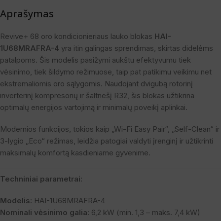
Aprašymas
Revive+ 68 oro kondicionieriaus lauko blokas
HAI-
1U68MRAFRA-4
yra itin galingas sprendimas, skirtas didelėms
patalpoms. Šis modelis pasižymi aukštu efektyvumu tiek
vėsinimo, tiek šildymo režimuose, taip pat patikimu veikimu net
ekstremaliomis oro sąlygomis. Naudojant dvigubą rotorinį
inverterinį kompresorių ir šaltnešį R32, šis blokas užtikrina
optimalų energijos vartojimą ir minimalų poveikį aplinkai.
Modernios funkcijos, tokios kaip „Wi-Fi Easy Pair“, „Self-Clean“ ir
3-lygio „Eco“ režimas, leidžia patogiai valdyti įrenginį ir užtikrinti
maksimalų komfortą kasdieniame gyvenime.
Techniniai parametrai:
Modelis:
HAI-1U68MRAFRA-4
Nominali vėsinimo galia:
6,2 kW (min. 1,3 – maks. 7,4 kW)