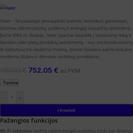
Haier – tai pasaulyje pirmaujantis buitinės technikos gamintojas,
žinomas dėl inovatyvių, patikimų ir energiją taupančių sprendimų.
Įkurta 1984 m. Kinijoje, Haier sparčiai išsiplėtė į tarptautinę rinką ir
šiandien siūlo platų produktų asortimentą – nuo oro kondicionierių
iki šaldytuvų bei skalbimo mašinų. Įmonė išsiskiria aukšta kokybe,
moderniu dizainu ir dėmesiu vartotojų poreikiams.
752.05
€
1157.00
€
su PVM
Turime
-
+
Į Krepšelį
Pažangios funkcijos
Wi-Fi valdymas
: leidžia valdyti įrenginį nuotoliniu būdu per išmanųjį