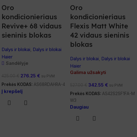
Oro
Oro
kondicionieriaus
kondicionieriaus
Revive+ 68 vidaus
Flexis Matt White
sieninis blokas
42 vidaus sieninis
blokas
Dalys ir blokai
,
Dalys ir blokai
Haier
Dalys ir blokai
,
Dalys ir blokai
Sandėlyje
Haier
Galima užsakyti
276.25
€
425.00
€
su PVM
Prekės KODAS:
AS68RDAHRA-4
342.55
€
527.00
€
su PVM
Į krepšelį
Prekės KODAS:
AS42S2SF1FA-M
W3
Daugiau