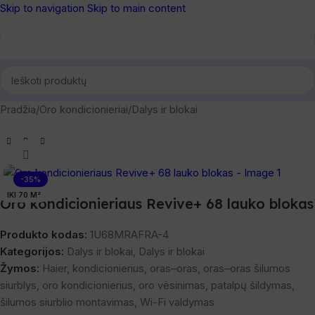
Skip to navigation
Skip to main content
Pradžia
/
Oro kondicionieriai
/
Dalys ir blokai
Spustelėkite, norėdami padidinti
-35%
IKI 70 M²
Oro kondicionieriaus Revive+ 68 lauko blokas
Produkto kodas:
1U68MRAFRA-4
Kategorijos:
Dalys ir blokai
,
Dalys ir blokai
Žymos:
Haier
,
kondicionierius
,
oras–oras
,
oras–oras šilumos
siurblys
,
oro kondicionierius
,
oro vėsinimas
,
patalpų šildymas
,
šilumos siurblio montavimas
,
Wi-Fi valdymas