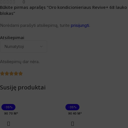
0
Būkite pirmas aprašęs “Oro kondicionieriaus Revive+ 68 lauko
blokas”
Norėdami parašyti atsiliepimą, turite
prisijungti
.
Atsiliepimai
Atsiliepimų dar nėra.
Susiję produktai
-35%
-35%
IKI 70 M²
IKI 40 M²