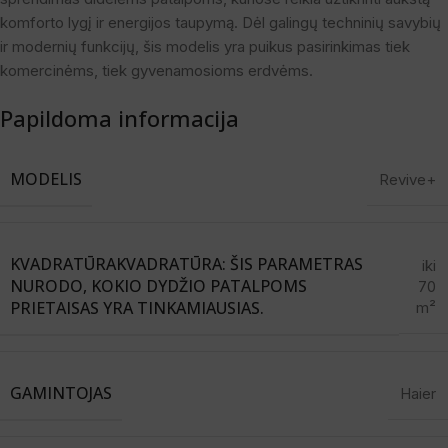
komforto lygį ir energijos taupymą. Dėl galingų techninių savybių
ir modernių funkcijų, šis modelis yra puikus pasirinkimas tiek
komercinėms, tiek gyvenamosioms erdvėms.
Papildoma informacija
MODELIS
Revive+
KVADRATŪRA
KVADRATŪRA: ŠIS PARAMETRAS
iki
NURODO, KOKIO DYDŽIO PATALPOMS
70
PRIETAISAS YRA TINKAMIAUSIAS.
m²
GAMINTOJAS
Haier