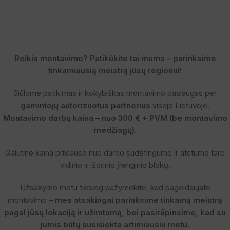
Reikia montavimo? Patikėkite tai mums – parinksime
tinkamiausią meistrą jūsų regionui!
Siūlome patikimas ir kokybiškas montavimo paslaugas per
gamintojų autorizuotus partnerius
visoje Lietuvoje.
Montavimo darbų kaina – nuo 300 € + PVM (be montavimo
medžiagų).
Galutinė kaina priklauso nuo darbo sudėtingumo ir atstumo tarp
vidinio ir išorinio įrenginio blokų.
Užsakymo metu tiesiog pažymėkite, kad pageidaujate
montavimo –
mes atsakingai parinksime tinkamą meistrą
pagal jūsų lokaciją ir užimtumą, bei pasirūpinsime, kad su
jumis būtų susisiekta artimiausiu metu.